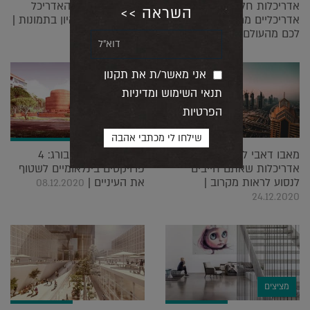
אדריכלות חלומית: פרויקטים
בתוך הראש של האדריכל
השראה >>
אדריכליים מרהיבים שבחרנו
יואב אנדרמן: ריאיון בתמונות |
לכם מהעולם |
04.01.2021
05.01.2021
אני מאשר/ת את תקנון
תנאי השימוש ומדיניות
הפרטיות
מאבו דאבי לדובאי: 10 פלאי
בייג'ין פינת יוהנסבורג: 4
אדריכלות שאתם חייבים
פרויקטים בינלאומיים לשטוף
לנסוע לראות מקרוב |
את העיניים |
08.12.2020
24.12.2020
מציצים