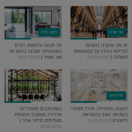
טור אורח
עיצוב פנים
זה מה שיקרה לחנויות
על תבונה ורגישות: הבית
הפיזיות בעידן של קמעונאות
המשפחתי שנבנה בדגש על
משתנה |
אור ואוויר |
30.07.2020
02.08.2020
פרויקטים
ההצגה מתחילה: מרכז מסחרי
כשהכוכבים מסתדרים:
בשנחאי עוצב בהשראת
אדריכל, מעצבת ולקוחות
תיאטרון |
משלימים סיפור אחד |
14.07.2020
30.06.2020