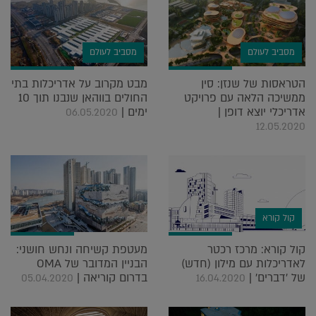
מסביב לעולם
מסביב לעולם
הטראסות של שנזן: סין
מבט מקרוב על אדריכלות בתי
ממשיכה הלאה עם פרויקט
החולים בווהאן שנבנו תוך 10
אדריכלי יוצא דופן |
ימים |
06.05.2020
12.05.2020
קול קורא
קול קורא: מרכז רכטר
מעטפת קשיחה ונחש חושני:
לאדריכלות עם מילון (חדש)
הבניין המדובר של OMA
של 'דברים' |
בדרום קוריאה |
05.04.2020
16.04.2020