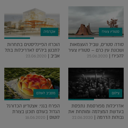
סטודיו צעיר!
אקדמיה
סודה סטרים, שביל העצמאות
הוכרזו הפיינליסטים בתחרות
ושכונת עין כרם – סטודיו צעיר
לתכנון ביה"ס לאדריכלות בתל
להכיר! |
אביב |
23.06.2020
25.06.2020
צילום
מסביב לעולם
אדריכלות מפורסמת נתפסת
הפרח בגני: אצטדיון הכדורגל
בעדשת המצלמה ומותחת את
הגדול בעולם תוכנן בצורת
גבולות הדרמה |
לוטוס |
16.06.2020
22.06.2020