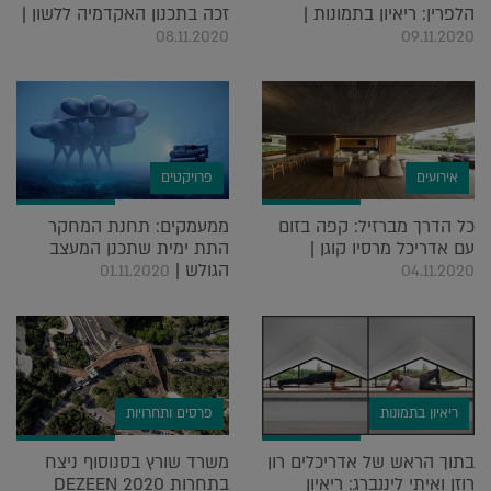
הלפרין: ריאיון בתמונות |
זכה בתכנון האקדמיה ללשון |
08.11.2020
09.11.2020
אירועים
פרויקטים
כל הדרך מברזיל: קפה בזום
ממעמקים: תחנת המחקר
עם אדריכל מרסיו קוגן |
התת ימית שתכנן המעצב
הגולש |
01.11.2020
04.11.2020
ריאיון בתמונות
פרסים ותחרויות
בתוך הראש של אדריכלים רון
משרד שורץ בסנוסוף ניצח
רוזן ואיתי ליננברג: ריאיון
בתחרות DEZEEN 2020