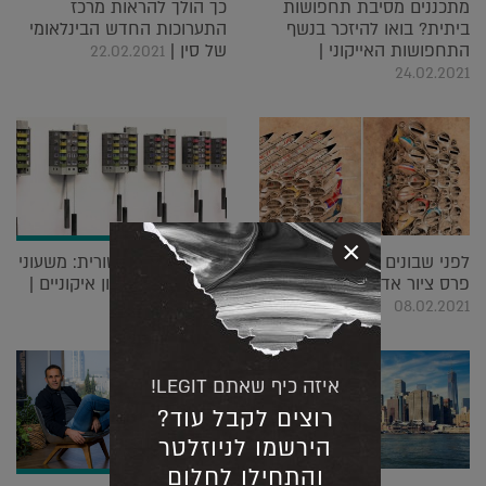
מתכננים מסיבת תחפושות
כך הולך להראות מרכז
ביתית? בואו להיזכר בנשף
התערוכות החדש הבינלאומי
התחפושות האייקוני |
של סין |
22.02.2021
24.02.2021
×
לפני שבונים צריך לצייר: זוכי
אדריכלות מיניאטורית: משעוני
פרס ציור אדריכלי 2020 |
קוקייה למבני בטון איקוניים |
31.01.2021
08.02.2021
איזה כיף שאתם LEGIT!
רוצים לקבל עוד?
הירשמו לניוזלטר
ריאיון
והתחילו לחלום