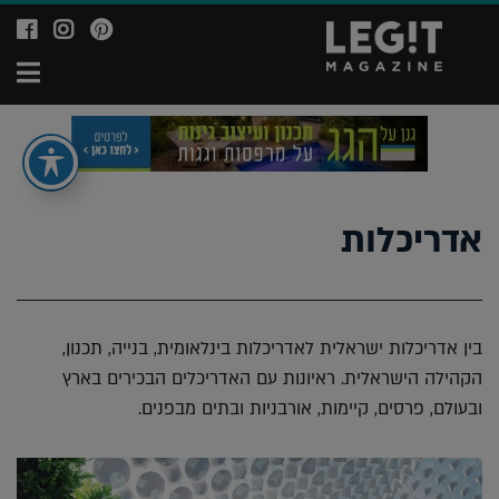
לעמוד
לעמוד
לע
ה-
ה-
ה-
תפ
ok
agram
Ppinterest
של
של
של
מגזין
מגזין
מגז
לג'יט
לג'יט
לג'
it
Legit
Legit
ne
azine
Magazine
אדריכלות
בין אדריכלות ישראלית לאדריכלות בינלאומית, בנייה, תכנון,
הקהילה הישראלית. ראיונות עם האדריכלים הבכירים בארץ
ובעולם, פרסים, קיימות, אורבניות ובתים מבפנים.