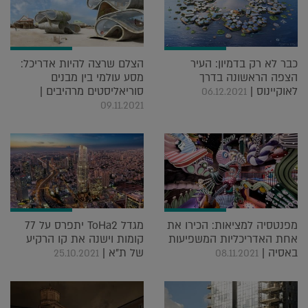
כבר לא רק בדמיון: העיר
הצלם שרצה להיות אדריכל:
הצפה הראשונה בדרך
מסע עולמי בין מבנים
לאוקיינוס |
סוריאליסטים מרהיבים |
06.12.2021
09.11.2021
מפנטסיה למציאות: הכירו את
מגדל ToHa2 יתפרס על 77
אחת האדריכליות המשפיעות
קומות וישנה את קו הרקיע
באסיה |
של ת"א |
25.10.2021
08.11.2021