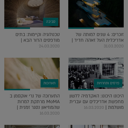
סביבה
זוכרים: 4 שנים למותה של
טכנולוגיה וקיימות: בתים
אדריכלית העל זאהה חדיד |
מודפסים הדור הבא |
24.03.2020
31.03.2020
פרסים ותחרויות
תערוכות
היכונו היכונו: האקדמיה ללשון
התערוכה של נרי אוקסמן ב
מחפשת אדריכלים עם עברית
MoMA מרתקת למרות
מושלמת |
שהמוזיאון נסגר זמנית |
16.03.2020
16.03.2020