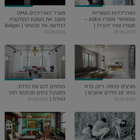
משרד האדריכלים OMA
האדריכליות השוודיות
מעצב את השקת הקולקציה
שמאחורי סטודיו ASKA –
החדשה של תכשיטי Bvlgari |
סטודיו צעיר להכיר! |
23.06.2021
29.06.2021
מציצים פנימה: ריזק פרח
פותחים לכם את הדלת:
בוחר 10 חללים אהובים |
פסטיבל 'בתים מבפנים' חוזר
העירה |
16.06.2021
21.06.2021