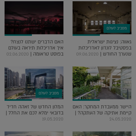
מסביב לעולם
גאווה: נציגות ישראלית
האם הדברים ישתנו לנצח?
בפסטיבל לונדון לאדריכלות
איך אדריכלות תיראה בעולם
שנערך החודש |
בפוסט טראומה |
02.06.2020
09.06.2020
מסביב לעולם
היישר ממעבדת המחקר: האם
המלון החדש של זאהה חדיד
קיימת אתיקה של העתקה? |
בדובאי ימלא לכם את החלל |
19.05.2020
24.05.2020