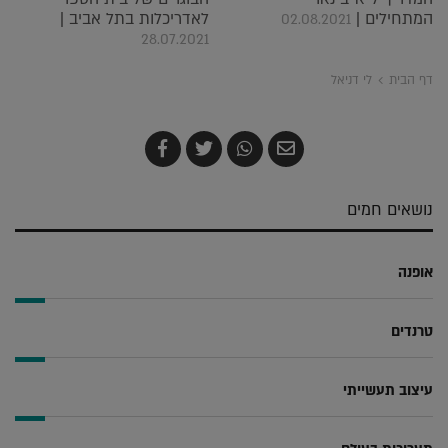
המתחילים |
לאדריכלות בתל אביב |
02.08.2021
28.07.2021
דף הבית
לי דניאל
שלח
שתף
צייץ
שתף
בדואר
ב-
ב-
ב-
אלקטרוני
Whatsapp
Twitter
Facebook
נושאים חמים
אופנה
טרנדים
עיצוב תעשייתי