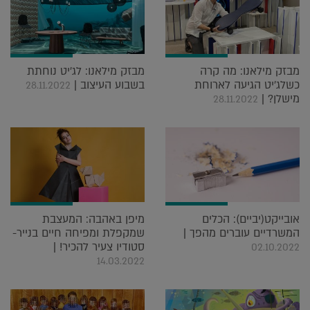
מבזק מילאנו: מה קרה
מבזק מילאנו: לג'יט נוחתת
כשלג'יט הגיעה לארוחת
בשבוע העיצוב |
28.11.2022
מישלן? |
28.11.2022
אובייקט(יביים): הכלים
מיפן באהבה: המעצבת
המשרדיים עוברים מהפך |
שמקפלת ומפיחה חיים בנייר-
סטודיו צעיר להכיר! |
02.10.2022
14.03.2022