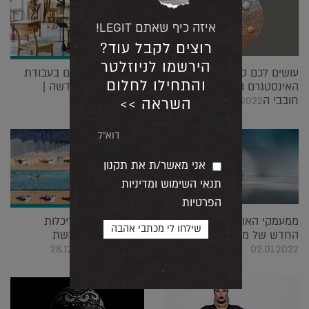
איזה כיף שאתם LEGIT!
רוצים לקבל עוד?
הירשמו לניוזלטר
עושים לכם סדר: חשבון
נגרות-אומן: הקסם בעבודת
והתחילו לחלום
האינסטגרם הכי מוקפד לכל
העץ בתערוכה חדשה |
חובבי הOCD |
03.01.2022
17.01.2022
השראה >>
אני מאשר/ת את תקנון
תנאי השימוש ומדיניות
הפרטיות
ממעמקי האוקיינוס: העכבר
נקודת מבט: אדריכלות
החדש של מיקרוסופט |
ישראלית דרך עדשת
המצלמה |
28.12.2021
02.01.2022