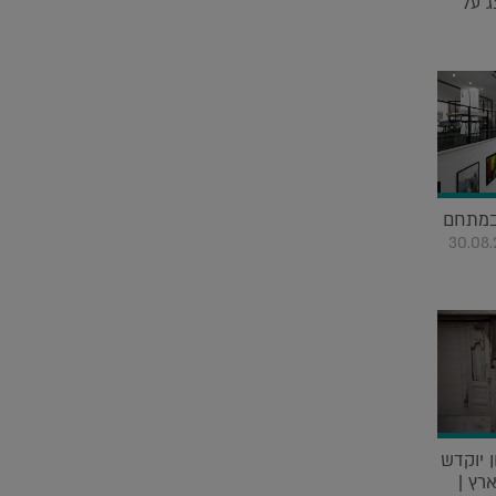
ג על
 במתחם
30.08
 יוקדש
רץ |