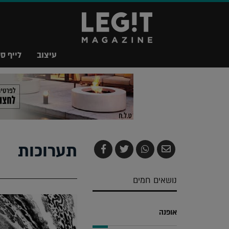
עיצוב
לייף סט
תערוכות
שלח
שתף
צייץ
שתף
בדואר
ב-
ב-
ב-
אלקטרוני
Whatsapp
Twitter
Facebook
נושאים חמים
אופנה