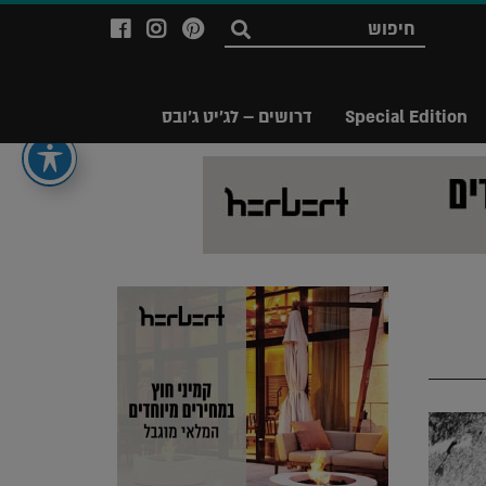
לעמוד
לעמוד
לעמוד
חפש
ה-
ה-
ה-
Facebook
Instagram
Ppinterest
של
של
של
Special Edition
דרושים – לג'יט ג'ובס
מגזין
מגזין
מגזין
לג'יט
לג'יט
לג'יט
Legit
Legit
Legit
Magazine
Magazine
Magazine