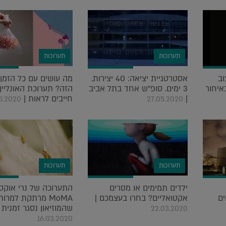
תערוכות
תערוכות
וב
אסטרטגיית יציאה: 40 יצירות.
מה עושים עם כל הזמן 
באיחור
3 ימים. סופ"ש אחד בתל אביב
הזה? תערוכת האונליי
|
חייבים לראות |
05.2020
27.05.2020
תערוכות
תערוכות
ילדים תמימים או מסרים
התערוכה של נרי אוקס
ים
אקטואליים? בחרו בעצמכם |
MoMA מרתקת למרות
שהמוזיאון נסגר זמנית |
22.03.2020
16.03.2020