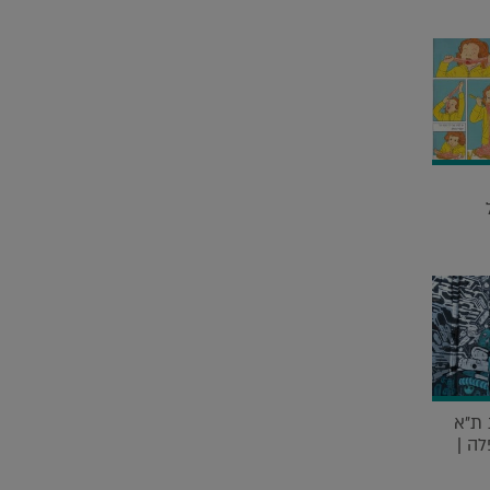
ת"א
ה |