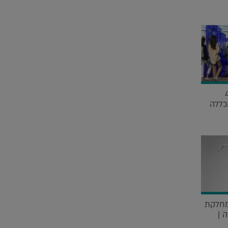
חינוך: בחרנו 4
כללה
ממחלקת
 |