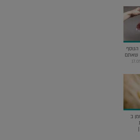
הנוסף
ן שאתם
17.
מן ב