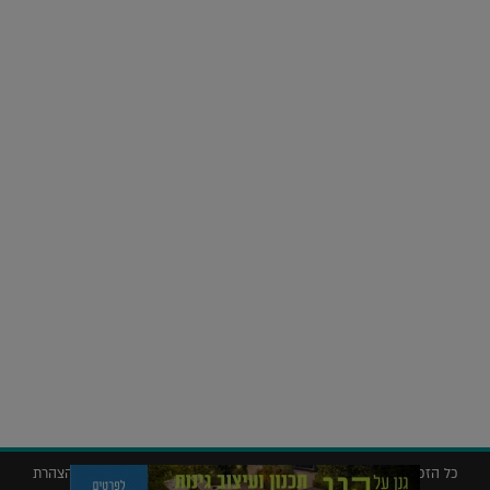
על העושר והכוח שבצבע: ריאיון עם המעצבת בטאן לורה ווד |
23.02.2026
נדל"ן
חלומות בהקיץ? כך נראה מלון היוקרה של אקירוב בפריז |
04.02.2026
כל הזכויות שמורות © 2019 ללג'יט – המגזין לאדריכלות עיצוב ונדל"ן |
הצהרת