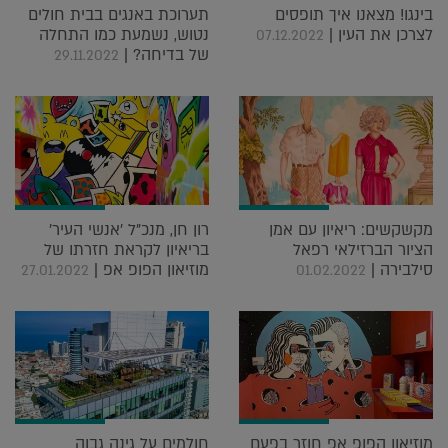
בינגו! מצאנו איך תופסים
תערוכת באנגים בבית חולים
לצרכן את העין |
נטוש, נשמעת כמו התחלה
07.12.2022
של בדיחה? |
29.11.2022
מקשקשים: ריאיון עם אמן
רון חן, מנכ"ל 'אנשי העיר'
הציור הברזילאי רפאל
בריאיון לקראת חזרתו של
סילבירה |
מוזיאון הפופ אפ |
27.01.2022
01.02.2022
מוזיאון הפופ אפ חוזר בפעם
חולמים על גינה גבוה