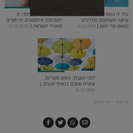
נפל לו האסימון: האומן השוודי
חנות קטנה ומטריפה: 8
שיוצר משחקים מודרניים
חשבונות אינסטגרם פרחוניים
בטעם של פעם |
מעוררי השראה |
27.12.2020
18.01.2021
לפני המבול: חמש מטריות
שיצילו אתכם בחורף הקרוב |
16.12.2020
דף הבית
ירדן חליבה
שלח
שתף
צייץ
שתף
בדואר
ב-
ב-
ב-
אלקטרוני
Whatsapp
Twitter
Facebook