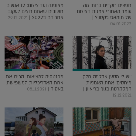
חפצים רוקדים ברוח: מה
מאופנה ועד צילום: 12 אנשים
עומד מאחורי אמנות הצילום
חשובים שאתם רוצים לעקוב
של תומאס ג'קסון? |
אחריהם ב2022 |
29.12.2021
04.01.2022
'יש לי מטען אבל זה חלק
מפנטסיה למציאות: הכירו את
מיחסים' אחת האמניות
אחת האדריכליות המשפיעות
המסקרנות בנוף בריאיון |
באסיה |
08.11.2021
12.12.2021