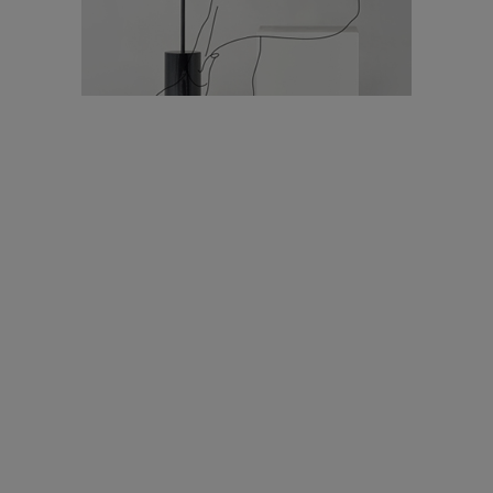
עיצוב עולמי - פריז
כל הדרך משוקולד בזיליקום ועד מוזיאון רודן – האייטם המלא |
04.04.2019