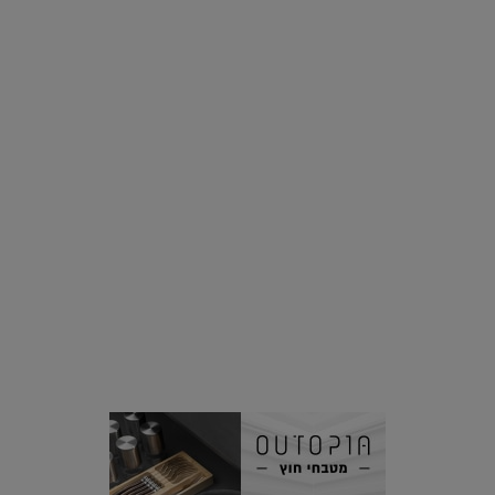
רוצים פיד ירוק יותר? 8 חשבונות אינסטגרם שמצאו אהבה
בצמחים |
15.08.2019
סביבה
הוסיפו לרשימת הדברים שנעשה אחרי: אי פרטי שכולו פארק
מים עתידני |
07.02.2021