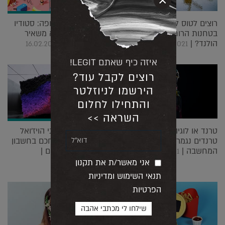
×
רוצים לטוס לסיור חווייתי
קריאייטיביות חצופה: סטודיו
בטחנות הרוח האייקוניות של
לעיצוב גרפי שלא משאיר
הולנד? |
מקום לדמיון |
16.02.2021
25.02.2021
איזה כיף שאתם LEGIT!
רוצים לקבל עוד?
הירשמו לניוזלטר
והתחילו לחלום
השראה >>
טרנד או לוגיה: המקום בו
תיק עבודות: אמני הויז'ואל
טרנדים נגמרים ומתחילה
שעושים שימוש חכם בחשבון
המחשבה |
האינסטגרם שלהם |
01.02.2021
28.01.2021
אני מאשר/ת את תקנון
תנאי השימוש ומדיניות
הפרטיות