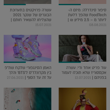
סיפור סינדרלה: מיזם ה-
עשרה פרויקטים בתערוכת
FoodTech שהפך דלעת
הבוגרים של שנקר 2021
ליותר מ – 2.5 מיליון ₪ |
שהצליחו להשאיר חותם |
15.07.2021
08.08.2021
עוד פריט אחד ודי: עשרה
האמן הסינגפורי שלקח שת"פ
אקססוריז שלא תוכלו לעמוד
בין מקדונלד'ס ל'BTS' והלך
בפניהם |
על זה עד הסוף |
27.06.2021
12.07.2021