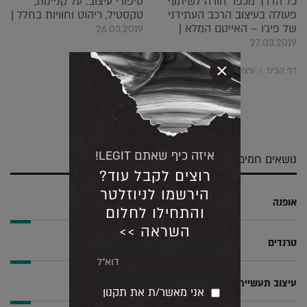
כל הדרך מכפר חורה לשיתוף
סיפורי עיצוב: על קניינות,
פעולה בעיצוב הרכב העתידני
טקסטיל, ריהוט וחוויות בחלל |
של פיג'ו – האייטם המלא |
26.03.2019
27.03.2019
×
דף הבית
עיצוב טקסטיל
שלח
שתף
צייץ
שתף
בדואר
ב-
ב-
ב-
אלקטרוני
Whatsapp
Twitter
Facebook
איזה כיף שאתם LEGIT!
נושאים חמים
רוצים לקבל עוד?
הירשמו לניוזלטר
אופנה
והתחילו לחלום
השראה >>
טרנדים
עיצוב תעשייתי
אני מאשר/ת את תקנון