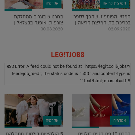
המלצות קריאה
אקדמיה
המגזין הפומפוזי שהפך לספר
בחרנו 5 בוגרים ממחלקת
בכריכת בד: המלצת קריאה |
צורפות ואופנה בבצלאל |
30.08.2020
02.09.2020
LEG!TJOBS
RSS Error: A feed could not be found at `https://legit.co.il/jobs/?
feed=job_feed`; the status code is `500` and content-type is
`text/html; charset=utf-8`
אקדמיה
אקדמיה
בחרנו 10 פרויקטים בולטים
5 קולקציות בולטות ממחלקת