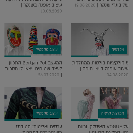
של בוגרי שנקר |
עיצוב אופנה בשנקר |
12.08.2020
10.08.2020
אקדמיה
עיצוב טקסטיל
5 קולקציות בולטות ממחלקת
המעצב Bertjan Pot התכוון
עיצוב אופנה בויצו חיפה |
לעצב שטיחים ויצאו לו מסכות
|
26.07.2020
04.08.2020
המלצות קריאה
עיצוב טקסטיל
על VOGUE האיטלקי ורווח
ערסים ואליטות: סטודנט
נקי: המלצת קריאה |
משנקר זכה בתחרות