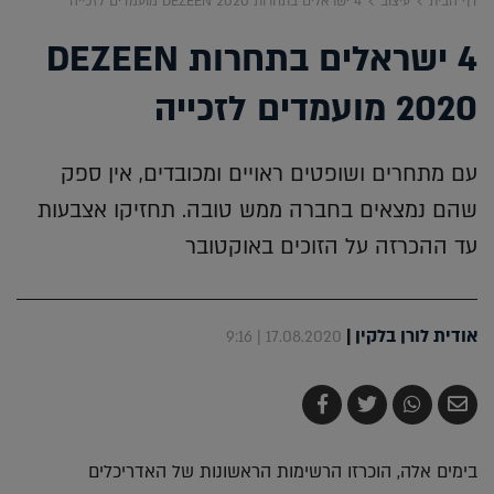
דף הבית
עיצוב
4 ישראלים בתחרות DEZEEN 2020 מועמדים לזכייה
4 ישראלים בתחרות DEZEEN
2020 מועמדים לזכייה
עם מתחרים ושופטים ראויים ומכובדים, אין ספק
שהם נמצאים בחברה ממש טובה. תחזיקו אצבעות
עד ההכרזה על הזוכים באוקטובר
אודית לורן בלקין
|
17.08.2020 | 9:16
שלח
שתף
צייץ
שתף
בדואר
ב-
ב-
ב-
אלקטרוני
Whatsapp
Twitter
Facebook
בימים אלה, הוכרזו הרשימות הראשונות של האדריכלים