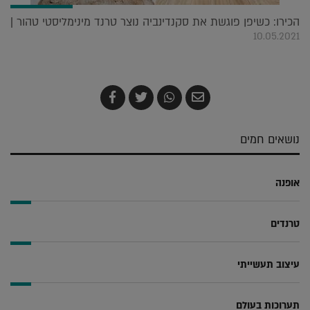
הכירו: כשיפן פוגשת את סקנדינביה נוצר טרנד מינימליסטי טהור |
10.05.2021
שלח
שתף
צייץ
שתף
בדואר
ב-
ב-
ב-
אלקטרוני
Whatsapp
Twitter
Facebook
נושאים חמים
אופנה
טרנדים
עיצוב תעשייתי
תערוכות בעולם