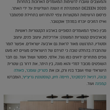
והמעצבים שעברו לרשימות המועמדים הארוכות בתחרות
DEZEEN 2020 המתנהלת זו השנה השלישית על ידי האתר.
פרסום הרשימות המקוצרות צפוי להתרחש בתחילת ספטמבר
ואילו הזוכים יוכרזו במהלך אוקטובר.
מבין כאלף המועמדים הסופיים בארבע הקטגוריות ראשיות
(וכארבעים קטגוריות המשנה): אדריכלות, עיצוב פנים, עיצוב
וסטודיו, התרגשנו מאוד לראות גם ארבעה ישראלים. אפשר לומר
שהחברה בהחלט טובה כי לצידם של הישראלים מצויים לא מעט
גופים מתחרים ידועים כמו גוגל, אלסי, פוסטר ושות' ועוד. גם חבר
השופטים מכובד למדי והוא מונה, בין היתר, את דרור בן שטרית
הישראלי שחי ועובד בניו ורק, וכן את
פטריק שומכר
,
פאולה
נבונה
,
דניאל ליבסקינד
,
חיימה חיון
,
קונסטנטין גריצ'יץ'
, הומברטו
קמפנה
ועוד.