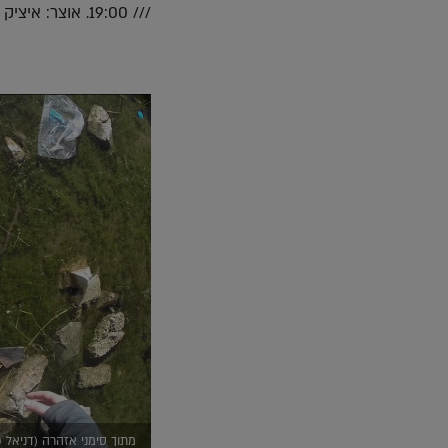
/// 19:00. אוצר: איציק הרוש. כניסה חופשית. שבטי ישראל 22, ירושלים.
מתוך סימני אזהרה (דניאל 