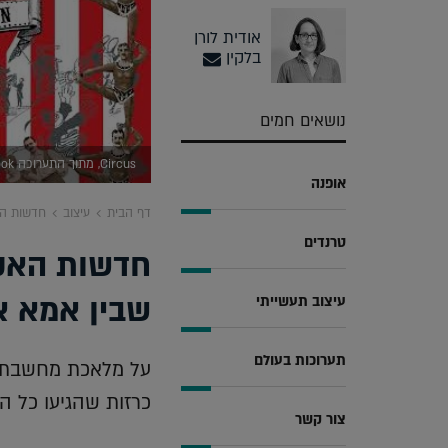
אודית לורן
בלקין
נושאים חמים
Circus, מתוך התערוכה Polish Look (יחצ)
אופנה
דף הבית
עיצוב
חדשות האק
טרנדים
חדשות האקדמ
שבין אמא א
עיצוב תעשייתי
תערוכות בעולם
על מלאכת מחשבת ות
כרזות שהגיעו כל ה
צור קשר