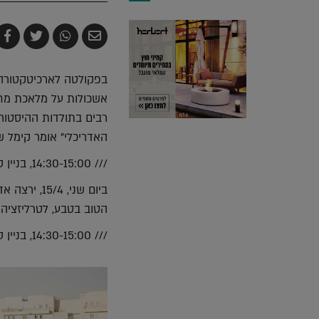
שלח
שתף
צייץ
ש
בדואר
ב-
ב-
ב
אלקטרוני
Whatsapp
witter
k
בפקולטה לארכיטקטורה ו
אשכולות על מלאכת מחש
רבים בתולדות ההיסטור
האדריכלי" אומר קימל ש
/// 14:30-15:00, בניין סגו, חדר 404.
ביום שני, 
הטוב בטבע, לטרליזציה 
/// 14:30-15:00, בניין סגו, חדר 404.