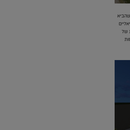
שהביא
אליים
 של
ות