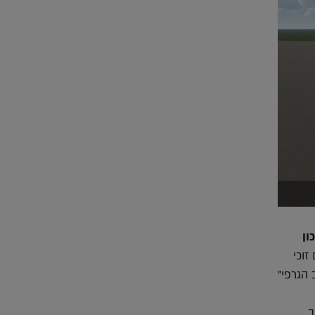
ון
זוכי
 הגרפי"
ב