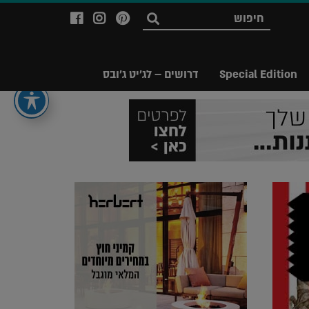
לעמוד
לעמוד
לעמוד
חפש
ה-
ה-
ה-
Facebook
Instagram
Ppinterest
של
של
של
Special Edition
דרושים – לג'יט ג'ובס
מגזין
מגזין
מגזין
לג'יט
לג'יט
לג'יט
Legit
Legit
Legit
Magazine
Magazine
Magazine