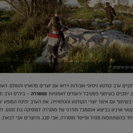
ם רם איזברג)
ב, יום ראשון, 7/4, יתקיים ערב קולנוע ניסיוני ועבודות וידאו עם יוצרים מהארץ והעולם. הער
 יתקיים בשיתוף פסטיבל ירושלים לאמנויות ו
מוסררה
– ביה"ס הרב תח
שיתוף עם איגוד יוצרי הקולנוע והטלוויזיה. את הערב יפתח המופע 'א
קטעי ארכיון בביצוע אנסמבל מודרני של מוסררה למוסיקה בת זמננו. ל
חד בהשתתפות מנהל ומייסד מוסררה, אבי סבג, והיוצרים אבי דבאח, ו