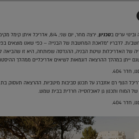
תף
-
Faceboo
T
בינוי ערים ב
טכניון
, ירצה מחר, יום שני, 8/4, אדריכל איתן קימל מק
ב/ת. לדבריו "מלאכת המחשבת של הבנייה – כפי שאנו מוצאים בפר
יה של האדריכלות שיטת הבניה, ההנדסה שפותחה, היא זו שהביאה ל
גם ייתן במהלך ההרצאה דוגמאות לשיאים אדריכליים ממהלך ההיסטור
15/4, ירצה אדריכל הנוף רם אזנברג על תכנון סביבות מיטביות. ההרצאה תעסוק ב
של המוח ותכנון גן לאוכלוסייה חרדית בבית שמש.