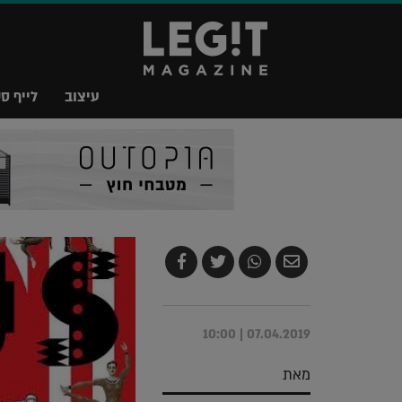
עיצוב
לייף סט
שלח
שתף
צייץ
שתף
בדואר
ב-
ב-
ב-
אלקטרוני
Whatsapp
Twitter
Facebook
07.04.2019 | 10:00
מאת