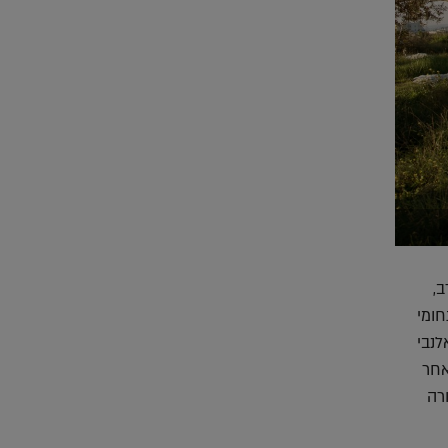
ב,
ומי
לנבי
אחר
רה