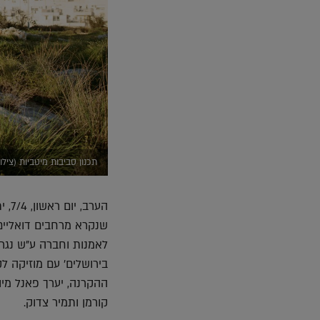
תכנון סביבות מיטביות (צילו
הער
שנקרא מרחבים דואליים,
לאמנות וחברה ע"ש נגר ב
בירושלים' עם מוזיקה ל
ההקרנה, יערך פאנל מיו
קורמן ותמיר צדוק.