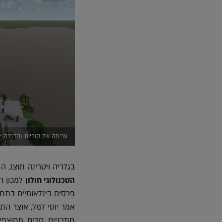
ערימה של קוביות (הדמיה י
בגלריה ויטרינה תוצג, החל ביום שני, 15/4, התערוכה Look
הטכנולוגי חולון
למכון הפ
פרסים בינלאומיים בתחו
אמר יוסי למל, אוצר הת
חתרניים, חדים, מחוצפים