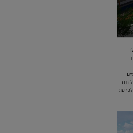
ו
ו
ים
ל חדר
פי סוג