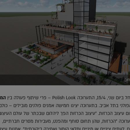
חצ)
Polish  – פרי שיתוף פעולה בין
המכ
ולני בתל אביב. בתערוכה יציגו חמישה אמנים פולנים מובילים – כולם 
ם עיצוב הכרזות. "עיצוב הכרזות הפך ליהלום שבכתר של עולם העיצוב
ערוכה "הכרזות, שהן תחום סוחף ומהפנט, מעבירות מסרים חברתיים,
, לעתים ציניים או מיניים ומלאי הומור ואמירה ביקורתית". אמנות עיצו