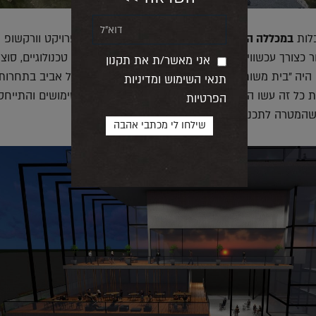
כלות
במכללה הטכנולוגית הנדסאים באריאל
עסקה בפרויקט וורקשופ 
 כצורך עכשווי עם ראייה עתידית במובנים של שינויים טכנולוגיים, סוצי
אני מאשר/ת את תקנון
 היה "בית משותף בתל אביב", שהוכרז על-ידי עריית תל אביב בתחרות
תנאי השימוש ומדיניות
את כל זה עשו הסטודנטים תוך שימוש בגישת עירוב השימושים והתייחס
הפרטיות
מטרה לתכנן איך כל זה ייראה בשנת 2048.