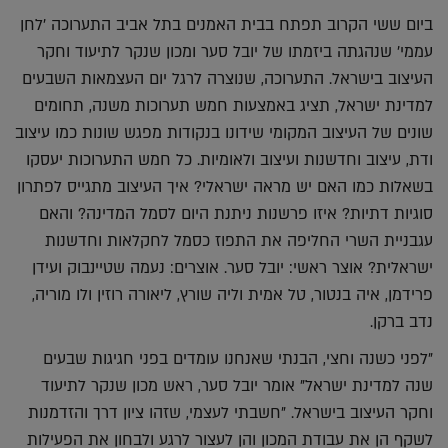
ביום ששי הקרוב תפתח בבית האמנים בתל אביב התערוכה 'לחן
עממי' שנהגתה ביזמתו של יובל סער ומכון שנקר לתיעוד וחקר
העיצוב בישראל. התערוכה, שנוצרה לרגל יום העצמאות השבעים
למדינת ישראל, תציג באמצעות חמש תערוכות משנה, תחומים
שונים של העיצוב המקומי שידונו בנקודות מפגש שונות כמו עיצוב
ודת, עיצוב וחדשנות ועיצוב ולאומיות. כל חמש התערוכות יעסקו
בשאלות כמו האם יש מראה ישראלי? איך העיצוב מתגייס לפתרון
סוגיות דתיות? איזו פרשנות ניתנת היום לסמל המדינה? והאם
עגבניית השרי החליפה את התפוז כסמל לחקלאות וחדשנות
ישראלית? אוצר ראשי: יובל סער. אוצרים: נעמה שטיינבוק ועידן
פרידמן, איה בנטור, טל אמית וליה שורץ, ליאורה רוזין ולו מוריה,
נדב ברקן.
"לפני כשנה וחצי, הבנתי שאנחנו עומדים בפני חגיגות שבעים
שנה למדינת ישראל" אומר יובל סער, ראש מכון שנקר לתיעוד
וחקר העיצוב בישראל. "חשבתי לעצמי, שזהו ציון דרך והזדמנות
לשקף הן את עבודת המכון והן לעצור לרגע ולבחון את הפעילות