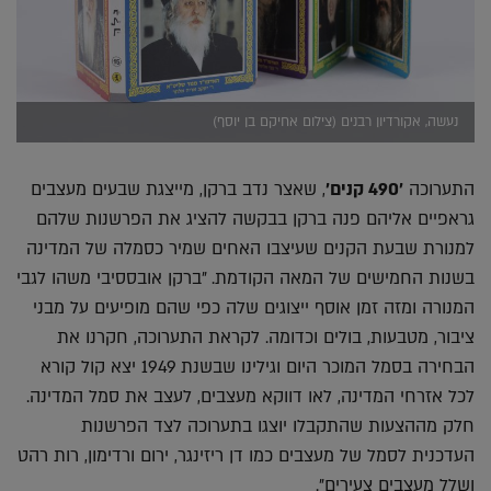
נעשה, אקורדיון רבנים (צילום אחיקם בן יוסף)
התערוכה
'490 קנים'
, שאצר נדב ברקן, מייצגת שבעים מעצבים
גראפיים אליהם פנה ברקן בבקשה להציג את הפרשנות שלהם
למנורת שבעת הקנים שעיצבו האחים שמיר כסמלה של המדינה
בשנות החמישים של המאה הקודמת. "ברקן אובססיבי משהו לגבי
המנורה ומזה זמן אוסף ייצוגים שלה כפי שהם מופיעים על מבני
ציבור, מטבעות, בולים וכדומה. לקראת התערוכה, חקרנו את
הבחירה בסמל המוכר היום וגילינו שבשנת 1949 יצא קול קורא
לכל אזרחי המדינה, לאו דווקא מעצבים, לעצב את סמל המדינה.
חלק מההצעות שהתקבלו יוצגו בתערוכה לצד הפרשנות
העדכנית לסמל של מעצבים כמו דן ריזינגר, ירום ורדימון, רות רהט
ושלל מעצבים צעירים".