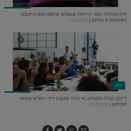
תיק עבודות: אמני הויז'ואל שעושים שימוש חכם בחשבון
האינסטגרם שלהם |
28.01.2021
וידאו
דלפק קבלה מתעתע, אי בודד ומטבח נייד: הזוכים שיגיעו
למילאנו |
07.10.2019
שלח
שתף
צייץ
שתף