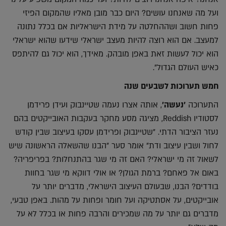
ועל מה שאנחנו עושים? היום כבר מובן מאליו שהמקום הפיזי
פחות חשוב ושההחלטה על מידת הישראליות אם בכלל נתונה
למעצב. אם הוא רוצה להיות מעצב ישראלי שידעו שהוא ישראלי
הוא יכול לעשות זאת באפן מובהק. מאידך, הוא יכול גם להיתפס
כאיש העולם הגדול".
חמש תערוכות לשבעים שנה
התערוכה
'נעשה'
, אותה אצרו נעמה שטיינבוק ועידן פרידמן
לסטודיו Reddish, מציגה מסע מחקר בעקבות האובייקטים בהם
נעזר הציבור הדתי. "שטיינבוק ופרידמן עסקו בעיצוב שבין קודש
לחול ושבין עיצוב ודת" אומר סער "הבנו שהשאלה הראשונה שיש
לשאול זה מי ישראלי? האם זה מי שגר בהתנחלות? בפריפריה?
באום אל פאחם? ברמת הגולן? או אולי דווקא מי שגר בחוות
בודדים? הבנו, שבעולם העיצוב הישראלי, מדברים יותר על
אובייקטים, על אסתטיקה ועל חומר ופחות על מהות. באפן טבעי,
מדברים גם יותר על מה שמכירים והרבה פחות או בכלל לא על