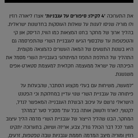
את התערוכה
'4 לקילו: סיפורים על עגבניות'
אצרו ליאורה רוזין
ולו מוריה שניסו לענות על שאלות העוסקות בחדשנות ישראלית.
בהליך ארוך של מחקר בחנו המצאות כמו הוויז, הדיסק און קי
והטפטפות עד שלבסוף הגיעו לעגבניית השרי שהתפרסמה גם
היא בשנות התשעים של המאה העשרים כהמצאה מקומית.
התהליך של החלפת התפוז המיתולוגי בעגבניית השרי מסמל את
הפיכתה של ישראל ממעצמה חקלאית למעצמת סטארט-אפים
משגשגת.
"למעשה, משיחות עם בעלי מקצוע הסתבר, שהבעלות על
פיתוחה של עגבניית השרי שנוי עדיין במחלוקת וכי הפטנט
הישראלי נרשם על עיכוב הבשלת העגבנייה המאפשר לגדל,
לקטוף, לארוז ולשווק אותה בכל עת" מסביר סער "במהלך
המחקר, הבנו שהליך הייצור של עגבניית השרי מדמה הליך עיצוב
מוצר לכל דבר הכולל גודל, צבע, אריזה ושיווק. בתערוכה יתקינו
רוזין ומוריה מיצב המדמה חממת עגבניות שבה טפטפות, זרעים,