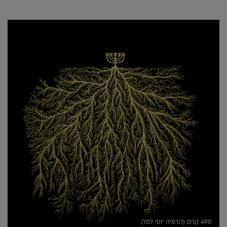
490 קנים (הדמיה יוסי למל)