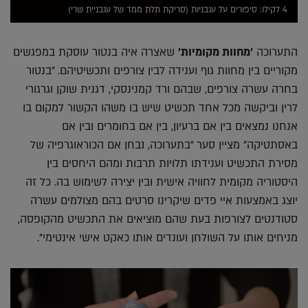
4 לקילו: סיפורים על עגבניות (סריקת תלת ממד של עגבניית שרי)
התערוכה
'מחוות מקומיות'
שאצרה איה בנטור עוסקת במפגשים
מקוריים בין מחוות גוף וענידה לבין צורפים ותכשיטיהם. "בנטור
בחרה עשרה צורפים, שבהם ורד קמנינסקי, דגנית שוקן וגרגורי
לרין וביקשה מכל אחד תכשיט שיש בו משהו הקשור למקום בו
אנחנו נמצאים בין אם ברעיון, בין אם בחומרים ובין אם
באסתטיקה" מציין סער "בתערוכה, נבחן אם הכוראוגרפיה של
מסירת התכשיט וענידתו תלויות תרבות ומהם היחסים בין
היסטוריה מקומית לחוויה אישית ובין יצירה לשימוש בה. כל זה
יוצג באמצעות איי פדים שיקרינו סרטים בהם מצולמים עשרה
סטודנטים לצורפות בעת שהם מוציאים את התכשיט מהקופסה,
מניחים אותו על השולחן ועונדים אותו כאקט אישי אינטימי".