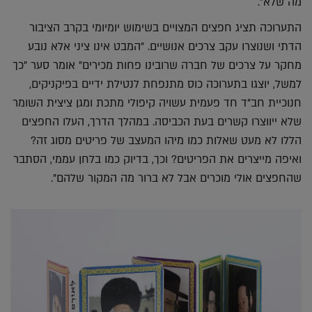
מה שלא".
התערוכה תציג חפצים המצויים בשימוש יומיומי בקרב הציבור
הדתי ושנוצרו עקב צרכים אנושיים. "המבט אינו ציני אלא נובע
מחקר על צרכים של חברה שרובינו פחות מכירים" אומר סער "כך
למשל, יוצגו בתערוכה כוס מתנפחת לנטילת ידיים בפיקניקים,
חנוכיית חב"ד חד פעמית עשויה קיפולי מתכת ומגן ציצית השומר
שלא ייווצרו קשרים בעת הכביסה. במהלך הדרך, העלו החפצים
הללו לא מעט שאלות כמו מיהו המעצב של פריטים מסוג זה?
ואיפה מייצרים את הפריטים? וכך, בדיוק כמו בלחן עממי, הסתבר
שהחפצים אולי מוכרים אבל לא ברור מה המקור שלהם".