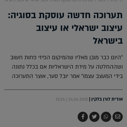
דף הבית
עיצוב
תערוכה חדשה עוסקת בסוגיה: עיצוב ישראלי או עיצוב בישראל
תערוכה חדשה עוסקת בסוגיה:
עיצוב ישראלי או עיצוב
בישראל
"היום כבר מובן מאליו שהמיקום הפיזי פחות חשוב
ושההחלטה על מידת הישראליות אם בכלל נתונה
בידי המעצב עצמו" אמר יובל סער, אוצר התערוכה
אודית לורן בלקין
|
24.04.2018 | 13:24
שלח
שתף
צייץ
שתף
בדואר
ב-
ב-
ב-
אלקטרוני
Whatsapp
Twitter
Facebook