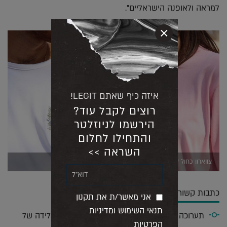
למראה ולאופנה הישראליים".
×
איזה כיף שאתם LEGIT!
רוצים לקבל עוד?
הירשמו לניוזלטר
והתחילו לחלום
השראה >>
צווארון כחול לבן, יום שדה (צילום כרמל רובינשטיין)
כתבות קשורות בתחום
אני מאשר/ת את תקנון
תנאי השימוש ומדיניות
תערוכה חדשה תציג הצצה דרמטית אל חדר הלידה של
הפרטיות