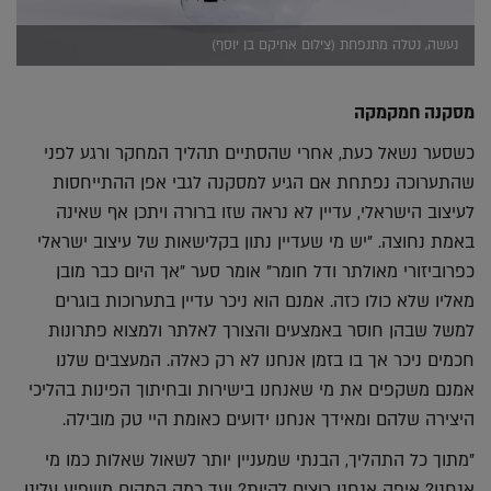
נעשה, נטלה מתנפחת (צילום אחיקם בן יוסף)
מסקנה חמקמקה
כשסער נשאל כעת, אחרי שהסתיים תהליך המחקר ורגע לפני
שהתערוכה נפתחת אם הגיע למסקנה לגבי אפן ההתייחסות
לעיצוב הישראלי, עדיין לא נראה שזו ברורה ויתכן אף שאינה
באמת נחוצה. "יש מי שעדיין נתון בקלישאות של עיצוב ישראלי
כפרוביזורי מאולתר ודל חומר" אומר סער "אך היום כבר מובן
מאליו שלא כולו כזה. אמנם הוא ניכר עדיין בתערוכות בוגרים
למשל שבהן חוסר באמצעים והצורך לאלתר ולמצוא פתרונות
חכמים ניכר אך בו בזמן אנחנו לא רק כאלה. המעצבים שלנו
אמנם משקפים את מי שאנחנו בישירות ובחיתוך הפינות בהליכי
היצירה שלהם ומאידך אנחנו ידועים כאומת היי טק מובילה.
"מתוך כל התהליך, הבנתי שמעניין יותר לשאול שאלות כמו מי
אנחנו? איפה אנחנו רוצים להיות? ועד כמה המקום משפיע עלינו