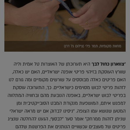
מחוות מקומיות, תמר פלי (צילום גל דרן)
'צווארון כחול לבן'
היא תערוכתן של האוצרות טל אמית וליה
שוורץ העוסקת בזיהוי פריטי אופנה ישראליים, האם יש כאלה,
האם פריטים כאלה מבוססים על שורשים מקומיים ומה גורם לנו
לזהות פריטי לבוש מסוימים כישראליים. כך, התערוכה עוסקת
בפריטי לבוש ישראליים, באופנה הנובעת מהם ובחוויה המתלווה
למפגש איתם, המושפעת מנקודת המבט הסובייקטיבית ומן
המטען שנושא עמו הצופה. "ניסינו לבדוק אם יש מראה ישראלי
שניתן לזהות ממרחק" אומר סער "לבסוף, הגענו להחלטה שנציג
פריטים של מעצבים עכשוויים הנותנים את הפרשנות שלהם