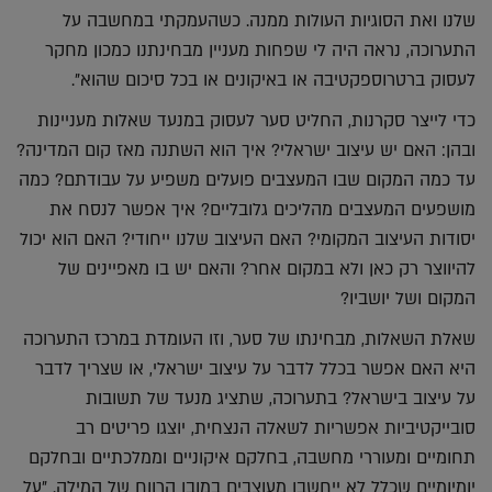
שלנו ואת הסוגיות העולות ממנה. כשהעמקתי במחשבה על
התערוכה, נראה היה לי שפחות מעניין מבחינתנו כמכון מחקר
לעסוק ברטרוספקטיבה או באיקונים או בכל סיכום שהוא".
כדי לייצר סקרנות, החליט סער לעסוק במנעד שאלות מעניינות
ובהן: האם יש עיצוב ישראלי? איך הוא השתנה מאז קום המדינה?
עד כמה המקום שבו המעצבים פועלים משפיע על עבודתם? כמה
מושפעים המעצבים מהליכים גלובליים? איך אפשר לנסח את
יסודות העיצוב המקומי? האם העיצוב שלנו ייחודי? האם הוא יכול
להיווצר רק כאן ולא במקום אחר? והאם יש בו מאפיינים של
המקום ושל יושביו?
שאלת השאלות, מבחינתו של סער, וזו העומדת במרכז התערוכה
היא האם אפשר בכלל לדבר על עיצוב ישראלי, או שצריך לדבר
על עיצוב בישראל? בתערוכה, שתציג מנעד של תשובות
סובייקטיביות אפשריות לשאלה הנצחית, יוצגו פריטים רב
תחומיים ומעוררי מחשבה, בחלקם איקוניים וממלכתיים ובחלקם
יומיומיים שכלל לא ייחשבו מעוצבים במובן הרווח של המילה. "על