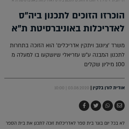
דף הבית
נדל"ן
הוכרזו הזוכים לתכנון ביה"ס לאדריכלות באוניברסיטת ת"א
הוכרזו הזוכים לתכנון ביה"ס
לאדריכלות באוניברסיטת ת"א
משרד 'ציונוב ויתקין אדריכלים' הוא הזוכה בתחרות
לתכנון המבנה ע"ש עזריאלי שיושקעו בו למעלה מ
100 מיליון שקלים
אודית לורן בלקין
|
03.08.2020 | 10:00
שלח
שתף
צייץ
שתף
בדואר
ב-
ב-
ב-
אלקטרוני
Whatsapp
Twitter
Facebook
לא בכל יום בוגר בית ספר לאדריכלות זוכה לתכנן את בית הספר