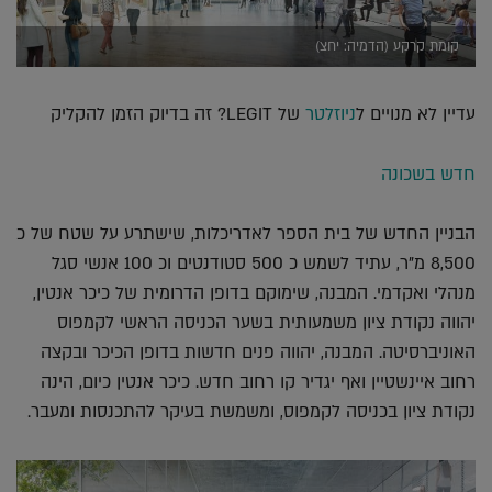
קומת קרקע (הדמיה: יחצ)
עדיין לא מנויים ל
ניוזלטר
של LEGIT? זה בדיוק הזמן להקליק
חדש בשכונה
הבניין החדש של בית הספר לאדריכלות, שישתרע על שטח של כ
8,500 מ"ר, עתיד לשמש כ 500 סטודנטים וכ 100 אנשי סגל
מנהלי ואקדמי. המבנה, שימוקם בדופן הדרומית של כיכר אנטין,
יהווה נקודת ציון משמעותית בשער הכניסה הראשי לקמפוס
האוניברסיטה. המבנה, יהווה פנים חדשות בדופן הכיכר ובקצה
רחוב איינשטיין ואף יגדיר קו רחוב חדש. כיכר אנטין כיום, הינה
נקודת ציון בכניסה לקמפוס, ומשמשת בעיקר להתכנסות ומעבר.