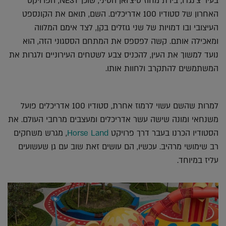
בעיר צ'נגדו, בירת מחוז סיצ'ואן הסיני, שוכן NEST, הפרויקט
האחרון של סטודיו 100 אדריכלים. השם, תואם את הקונספט
העיצובי ובו דמויות של שני גוזלים בקן, לצד אימם המלווה
ומאכילה אותם. קשה לפספס את המתחם הססגוני הזה, הוא
נועד למשוך את העין, להכניס צבע לשטחים העירוניים ולגרות את
המשתמשים להתקרב ולחוות אותו.
למרות שהשם עשוי לרמוז אחרת, סטודיו 100 אדריכלים פועל
משנחאי ומונה שישה עשר אדריכלים ומעצבים מרחבי העולם. את
הסטודיו הכרנו בעבר דרך פרויקט
Horse Land
, מגרש משחקים
רב שימושי מרהיב. עכשיו, הם עושים זאת שוב עם גן שעשועים
עליז במיוחד.