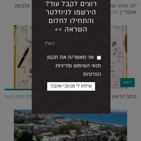
רוצים לקבל עוד?
"זה הגיוני שלהוציא היתר בנייה לבניין לוקח יותר זמן מלבנות
הירשמו לניוזלטר
אותו?" |
30.11.2022
והתחילו לחלום
השראה >>
אני מאשר/ת את תקנון
תנאי השימוש ומדיניות
הפרטיות
ריאיון
בתוך הראש של האדריכל אילן פיבקו. ריאיון בתמונות |
24.12.2019