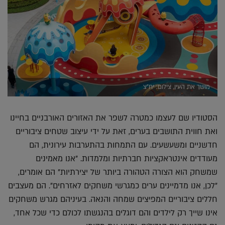
מושך את העין, צילום: יח"צ
הסטודיו שם לעצמו כמטרה לשפר את האזורים האורבניים בחיינו
ואת חווית התושבים בערים, זאת על ידי עיצוב שטחים ציבוריים
חדשניים ומשעשעים. עם התמחות בהתערבות עירונית, הם
מעודדים אינטראקציות חברתיות ומלמדות. "אנו מאמינים
שמשחק הוא הצורה הטהורה ביותר של יצירתיות" הם אומרים,
"לכן, אנו מדמיינים ערים כמגרשי משחקים לאזרחים". הם מעצבים
חללים ציבוריים המפיצים שמחה והנאה. בעיניהם מגרש משחקים
אינו שייך רק לילדים והם דוגלים בהנגשתו לכולם כדי שכל אחד,