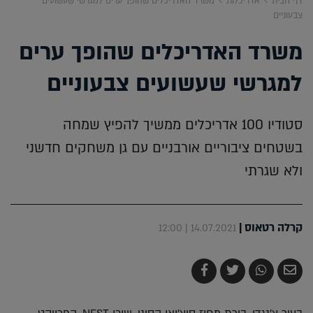
דף הבית
אדריכלות
משרד האדריכלים שהופך ערים למגרשי שעשועים
צבעוניים
משרד האדריכלים שהופך ערים
למגרשי שעשועים צבעוניים
סטודיו 100 אדריכלים ממשיך להפיץ שמחה
בשטחים ציבוריים אורבניים עם גן משחקים חדשני
ולא שגרתי
קרלה רטאוס
|
14.07.2021 | 12:00
שלח
שתף
צייץ
שתף
בדואר
ב-
ב-
ב-
אלקטרוני
Whatsapp
Twitter
Facebook