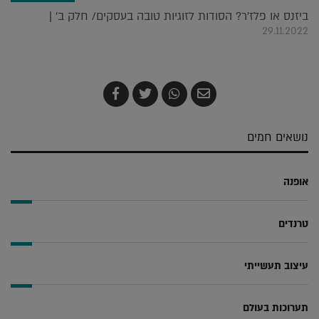
ביזנס או פלז'ר? הסודות לזוגיות טובה בעסקים/ חלק ב' |
29.11.2022
שלח
שתף
צייץ
שתף
בדואר
ב-
ב-
ב-
אלקטרוני
Whatsapp
Twitter
Facebook
נושאים חמים
אופנה
טרנדים
עיצוב תעשייתי
תערוכות בעולם