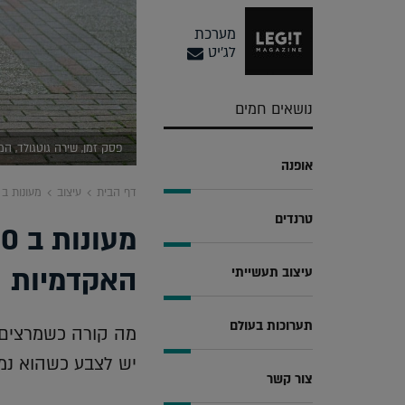
מערכת
לג'יט
נושאים חמים
פסק זמן, שירה גוטגולד, 
אופנה
דף הבית
עיצוב
מעונות ב 130 מיליון ו 4 תערוכות בגלריות האקדמי
טרנדים
האקדמיות
עיצוב תעשייתי
תערוכות בעולם
מה קורה כשמרצים ו
יש לצבע כשהוא נמ
צור קשר