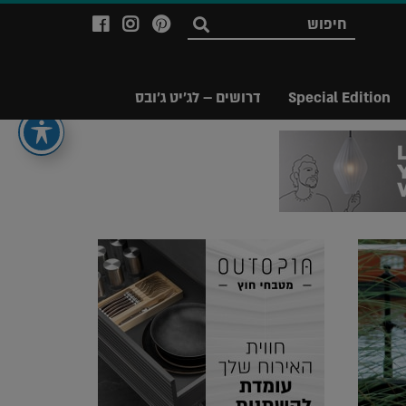
לעמוד
לעמוד
לעמוד
חפש
ה-
ה-
ה-
Facebook
Instagram
Ppinterest
של
של
של
Special Edition
דרושים – לג'יט ג'ובס
מגזין
מגזין
מגזין
לג'יט
לג'יט
לג'יט
Legit
Legit
Legit
Magazine
Magazine
Magazine