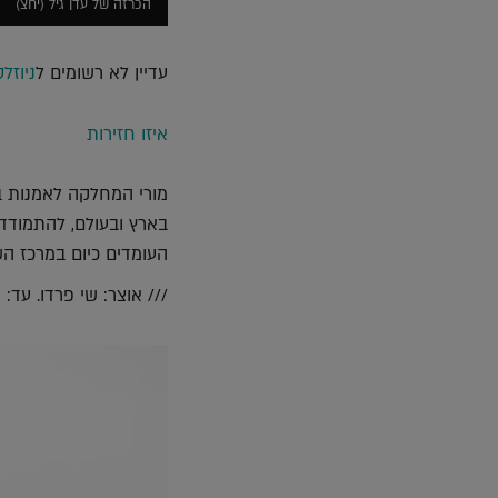
הכרזה של עדן גיל (יחצ)
עדיין לא רשומים ל
ניוזל
איזו חזירות
מורי המחלקה לאמנות ב
בארץ ובעולם, להתמודד 
העומדים כיום במרכז הש
/// אוצר: שי פרדו. עד: סוף ה