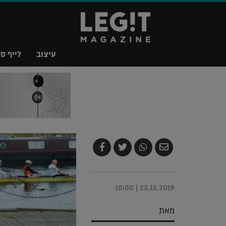
עיצוב
לייף סט
שלח
שתף
צייץ
שתף
בדואר
ב-
ב-
ב-
אלקטרוני
Whatsapp
Twitter
Facebook
23.12.2019 | 10:00
מאת