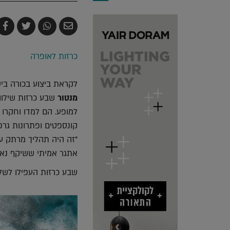
שלח
שתף
צייץ
ש
בדואר
ב-
ב-
ב
אלקטרוני
Whatsapp
witter
k
כרזות לאופרה
לקראת ביצוע בכורה בי
מנטור
שבע כרזות שילוו 
למופע. הם למדו וחקרו 
קונספטים ופתרונות גרפי
"זה היה תהליך מרתק עב
אתגר אמיתי ששיקף נאמ
שבע כרזות העפילו לשלב