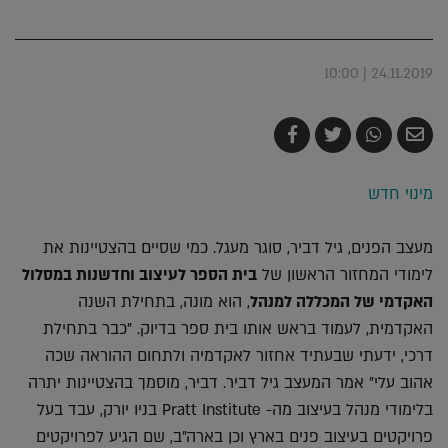
24.11.2019 | 10:00
שלח
שתף
צייץ
שתף
בדואר
ב-
ב-
ב-
אלקטרוני
Whatsapp
Twitter
Facebook
מינוי חדש
מעצב הפנים, גיל דביר, סוגר מעגל. כמי שסיים בהצטיינות את
לימודי המחזור הראשון של
בית הספר לעיצוב וחדשנות במסלול
האקדמי של המכללה למנהל
, הוא מונה, בתחילת השנה
האקדמית, לעמוד בראש אותו בית ספר בדיוק. "כבר בתחילת
דרכי, ידעתי שבעתיד אחזור לאקדמיה ולתחום ההוראה שכה
אהוב עלי" אמר המעצב גיל דביר. דביר, מוסמך בהצטיינות יתרה
בלימודי מנהל בעיצוב מה- Pratt Institute בניו יורק, עבד בעל
פרויקטים בעיצוב פנים בארץ וכן בארה"ב, שם הגיע לפרויקטים