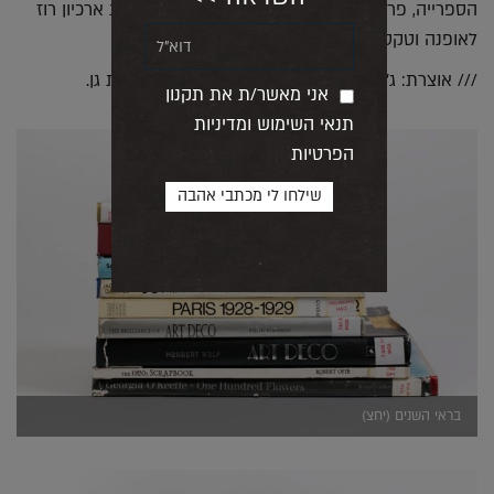
הספרייה, פריטי אופנה מקוריים מהתקופה, באדיבות ארכיון רוז
לאופנה וטקסטיל בשנקר.
/// אוצרת: ג'ניפר ריימונד. עד: 31/12. ידע עם 8, רמת גן.
אני מאשר/ת את תקנון
תנאי השימוש ומדיניות
הפרטיות
בראי השנים (יחצ)