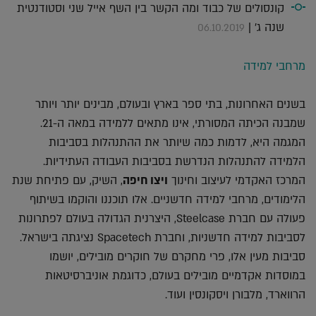
קונסולים של כבוד ומה הקשר בין השף אייל שני וסטודנטית
שנה ג' |
06.10.2019
מרחבי למידה
בשנים האחרונות, בתי ספר בארץ ובעולם, מבינים יותר ויותר
שמבנה הכיתה המסורתי, אינו מתאים ללמידה במאה ה-21.
המגמה היא, לדמות כמה שיותר את ההתנהלות בסביבות
הלמידה להתנהלות הנדרשת בסביבות העבודה העתידיות.
המרכז האקדמי לעיצוב וחינוך
ויצו חיפה
, השיק, עם פתיחת שנת
הלימודים, מרחבי למידה חדשניים. אלו תוכננו והוקמו בשיתוף
פעולה עם חברת Steelcase, היצרנית הגדולה בעולם לפתרונות
לסביבות למידה חדשניות, וחברת Spacetech נציגתה בישראל.
סביבות מעין אלו, פרי מחקרם של חוקרים מובילים, יושמו
במוסדות אקדמיים מובילים בעולם, כדוגמת אוניברסיטאות
הרווארד, מלבורן ויסקונסין ועוד.