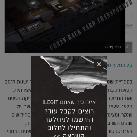
עדי דביר (יחצ)
×
20 בחלוף 1000
בספריית
שנקר
, תפתח ביום שלישי, 26/11, התערוכה 'שנות ה־20
הסוערות בחלוף 100 שנים' המציגה את הרוח, את היצירתיות
ואת החדשנות שבאו לידי ביטוי באירופה ובצפון אמריקה בשנים
איזה כיף שאתם LEGIT!
1920–1929. התערוכה, מתמקדת בשנות ה־20 בהקשר של
רוצים לקבל עוד?
שנקר, ומציגה אוסף ספרים העוסקים בהתפתחויות ובחידושים
הירשמו לניוזלטר
שהתרחשו בשנות ה 20 באופנה, באומנות, בטכנולוגיה,
והתחילו לחלום
בארכיטקטורה, בעיצוב תכשיטים ובעיצוב מוצר. כן מוצגים ברחבי
השראה >>