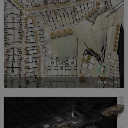
לירן שוקרון (יחצ)