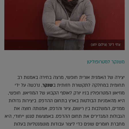
צחי דינר (צילום יחצ)
משנקר למטרופוליטן
יצירה של האמנית אורית חופשי, מרצה בחירה באמנות רב
תחומית במחלקה לתקשורת חזותית ב
שנקר
, נרכשה על ידי
מוזיאון המטרופולין בניו יורק לאוסף הקבוע של המוזיאון. חופשי,
היא מהאמניות הבולטות בארץ בתחום ההדפס. ביצירות גדולות
ממדים, המשלבות בין רישום, ציור והדפס, אמנותה חוצה את
הגבולות המגדירים את תחום ההדפס. באמצעות סגנון ייחודי, היא
מחברת חומרים שונים כדי ליצור עבודות מונומנטליות בעלות