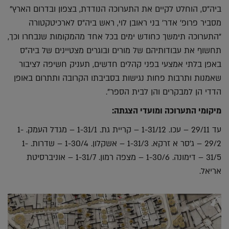
ביה"ס, הוחלט לקיים את התערוכה הנודדת, בצפון ובדרום הארץ"
מסביר פרופ' אדר' בני ראובן לוי, ראש ביה"ס לארכיטקטורה
"התערוכה תימשך כחודש ימים בכל אחד מהמקומות שנבחרו וכך,
תחשוף את עבודותיהם של מורים ובוגרים מצטיינים של ביה"ס
באפן בלתי אמצעי בפני קהלים חדשים, תעניק חשיפה לציבור
שאמנות ותרבות פחות נגישות בסביבתו הקרובה ותתרום באופן
הדדי הן למבקרים והן לבית הספר".
מיקומי התערוכה ומועדי הצגתה:
עד 29/11 – עכו. 1-31/12 – קריית גת. 1-31/1 – מגדל העמק. 1-
29/2 – ג'סר א זרקא. 1-31/3 – אשקלון. 1-30/4 – שדרות. 1-
31/5 – דימונה. 1-30/6 – מצפה רמון. 1-31/7 – אוניברסיטת
אריאל.