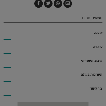
שלח
שתף
צייץ
שתף
בדואר
ב-
ב-
ב-
אלקטרוני
Whatsapp
Twitter
Facebook
נושאים חמים
אופנה
טרנדים
עיצוב תעשייתי
תערוכות בעולם
צור קשר