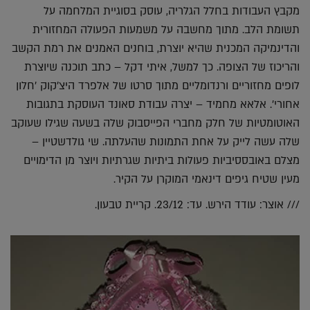
מקבץ העבודות בחלל הגלריה, עוסק בסוגיית המלחמה על
תשומת הלב. מתוך מחשבה על משמעות הפעולה המחזורית
והדינמיקה המכנית שהיא יוצרת, בוחנים האמנים את רמת הקשב
והריכוז של הצופה. כך למשל, איתי דקל – כתב תוכנה שיוצרת
לופים מחזוריים ורנדומליים מתוך סרטו של אלפרד היצ'קוק 'חלון
אחורי'. אלאא מחמיד – יצרה עבודת סאונד העוסקת בתגובות
האוטומטיות של חלק מחברי הפייסבוק שלה בשעה שגילו שעוקב
שלה עשה לייק על אחת התמונות שהעלתה. שי גולדשטיין –
מצלם באובססיביות פעולות ביתיות שגרתיות ויוצר מן הדימויים
מעין שטיח גיפים דינאמי המוקרן על הקיר.
/// אוצר: עודד הירש. עד: 23/12. קריית טבעון.