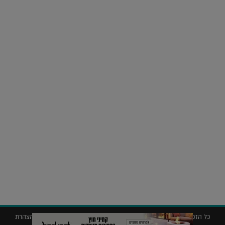
על העושר והכוח שבצבע: ריאיון עם המעצבת בטאן לורה ווד |
23.02.2026
נדל"ן
חלומות בהקיץ? כך נראה מלון היוקרה של אקירוב בפריז |
04.02.2026
כל הזכויות שמורות © 2019 ללג'יט – המגזין לאדריכלות עיצוב ונדל"ן |
הצהרת