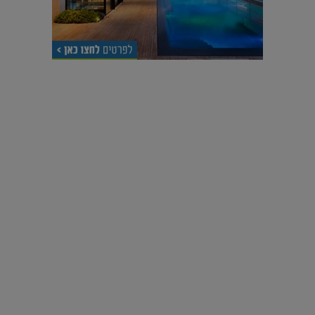
עיצוב עולמי - פריז
כל הדרך משוקולד בזיליקום ועד מוזיאון רודן – האייטם המלא |
04.04.2019