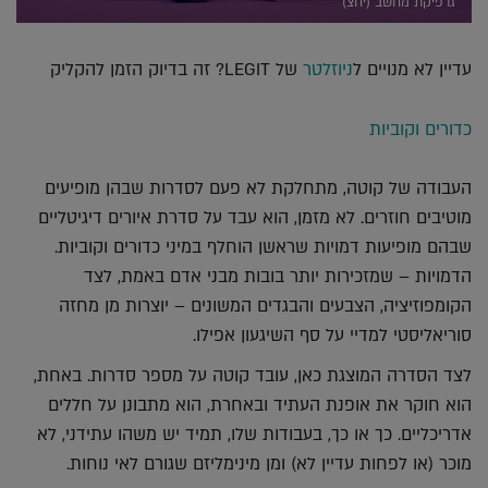
גרפיקת מחשב (יחצ)
עדיין לא מנויים ל
ניוזלטר
של LEGIT? זה בדיוק הזמן להקליק
כדורים וקוביות
העבודה של קוטה, מתחלקת לא פעם לסדרות שבהן מופיעים
מוטיבים חוזרים. לא מזמן, הוא עבד על סדרת איורים דיגיטליים
שבהם מופיעות דמויות שראשן הוחלף במיני כדורים וקוביות.
הדמויות – שמזכירות יותר בובות מבני אדם באמת, לצד
הקומפוזיציה, הצבעים והבגדים המשונים – יוצרות מן מחזה
סוריאליסטי למדיי על סף השיגעון אפילו.
לצד הסדרה המוצגת כאן, עובד קוטה על מספר סדרות. באחת,
הוא חוקר את אופנת העתיד ובאחרת, הוא מתבונן על חללים
אדריכליים. כך או כך, בעבודות שלו, תמיד יש משהו עתידני, לא
מוכר (או לפחות עדיין לא) ומן מינימליזם שגורם לאי נוחות.