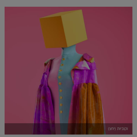
וקוביות (יחצ)