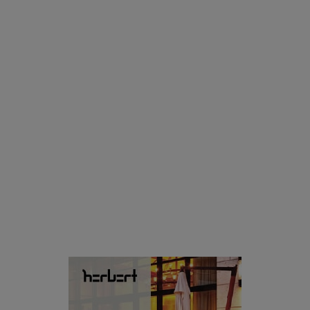
רוצים פיד ירוק יותר? 8 חשבונות אינסטגרם שמצאו אהבה
בצמחים |
15.08.2019
סביבה
הוסיפו לרשימת הדברים שנעשה אחרי: אי פרטי שכולו פארק
מים עתידני |
07.02.2021