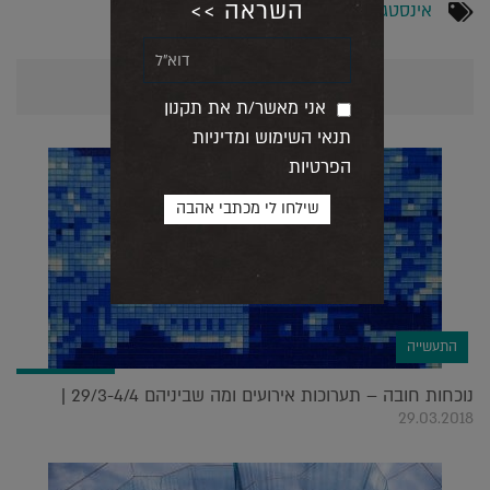
השראה >>
אינסטגרם
,
עיצוב גרפי
,
מסביב לעולם
אולי יעניין אותך גם...
אני מאשר/ת את תקנון
תנאי השימוש ומדיניות
הפרטיות
התעשייה
נוכחות חובה – תערוכות אירועים ומה שביניהם 29/3-4/4 |
29.03.2018