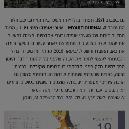
הילוך מקרי (ליאת סגל)
גם בשבת,
12/1
, תפתח בגלריית המשכן 'בית מאירוב' שבחולון
התערוכה
#MYARTJOURNAL – איורי אופנה: מימי זיו
. זיו, מרצה
המלווה דורות של מעצבי אופנה ובוגרי אקדמיות, מציגה למעשה
את יומנה שלה בצבעוניות מתפרצת לאחר עשור בו בעיקר ציירה
את כאב האובדן והשכול. "בינואר 2018 קניתי יומן משרדי גדול
והבטחתי לעצמי לתעד את השנה שלפני בלי להסתיר דבר. היומן
הפך להיות חלק ממני. הדבקתי בו תרופות שקיבלתי, כרטיסי
טיסה, כאבים שכאבתי ושמחות שבהם השתתפתי וכמובן גם
הרבה ציורים" מספרת זיו. בחלל מוצגים רישומים בטושים, ציורים
על קנבסים, עבודות רקמה ורבים מדפי יומנה המאויר.
// אוצרת: לאה פרץ. נעילה: 9/3. רח' הרצפלד 31, חולון.