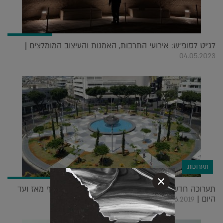
לג'יט לסופ"ש: אירועי התרבות, האמנות והעיצוב המומלצים |
04.05.2023
תערוכות
×
תערוכה חדשה תציג את ההיסטוריה של כיכר דיזנגוף מאז ועד
היום |
26.06.2019