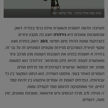
מרב קמל וחליל בלבין - סדר (צילום יחצ)
תערוכה חדשה לאמנית והאוצרת אילת כרמי בגלריה דואק
שבמשכנות שאננים היא
גירלנדה
ויוצגו בה מקבץ ציורים
בטכניקות שונות ההחל מיום חמישי,
10/1
. דואק בוחרת מצע
שקוף לציוריה המורכבים מניירות שקופים המונחים זה על גבי זה.
בחירה זו חושפת בפנינו את השכבות השונות מהן מורכב ציור
ומאפשרת לצופה להיות חלק מהסיפור. 'גירלנדה' הוא למעשה
מוטיב יווני המתאר שרשרת דקורטיבית של פרחים ועלים
השזורים האחד בשני. אלמנט השזירה, הוא החוט המקשר בין כל
עבודותיה. הפרחים לעומת זה עומדים איפשהו בין להיות סמל
לחיים, יופי ואסתטיקה להיותם סמל לקמילה ומוות.
// נעילה: 1/5. מרכז הכנסים ע"ש אדנאואר, משכנות שאננים, ימין
משה, ירושלים.