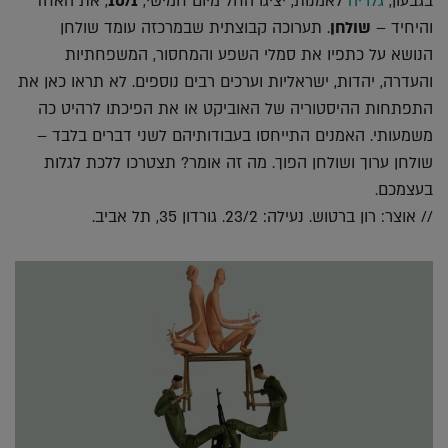
בגבעון,
גלריה
לאמנות, יציגו החל מיום חמישי,
10/1
, את האחד
והיחיד –
שולחן
. תערוכה קבוצתית שבמרכזה עומד שולחן
הנושא על כתפיו את סמלי השפע והמחסור, המשפחתיות
והעדרה, יהדות, ישראליות וערכים רבים נוספים. לא תראו כאן את
התפתחות ההיסטוריה של האוביקט או את הפיכתו לרהיט כה
משמעותי. האמנים התייחסו בעבודותיהם לשני דברים בלבד –
שולחן ערוך ושולחן הפוך. מה זה אומר? תצטרכו ללכת לגלות
בעצמכם.
// אוצר: רון ברטוש. נעילה: 23/2. גורדון 35, תל אביב.