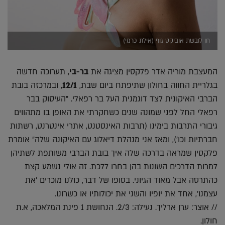
חן לובשת אוביקט גוף (אילת כרמי)
המעצבת מוריה אדר פלקסין מציגה את
בר-בי
, תערוכה חדשה
בגלריית החווה בחולון שתיפתח ביום שבת,
12/1
, ובמרכזה בובת
הברבי האיקונית לצד דוגמנית העל בר רפאלי. "העיסוק בבר
רפאלי החל לפני שמונה שנים כשחקרתי את האופן בו מתהווים
גיבורי התרבות בימינו (תרבות האינסטנט, אתרי אינטרנט, רשתות
חברתיות וכו'), ומאז אני מנהלת דיאלוג עם האיקונה שלה" אומרת
פלקסין שמראה בדרכה שלה איך בובת הברבי משותפת לשתיהן
למרות הדרכים השונות בהן בחרו ללכת. זה אולי נשמע קצת
כהתרסה אבל מאוד הגיוני. בסופו של דבר, כולנו מוכרים 'את
עצמנו', אחד את יופיו והשני את יכולותיו או כשרונו.
// אוצר: ערן ארליך. נעילה: 2/3. הנחושת 1 פינת המלאכה, א.ת
חולון.