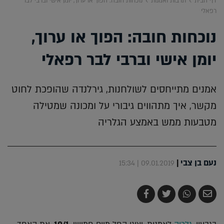
דף הבית
תרבות ואמנות
נוכחות חובה: הפוך או ערוך, יומן אישי וברבי לבר
רפאלי
נוכחות חובה: הפוך או ערוך,
יומן אישי וברבי לבר רפאלי
אמנים מתייחסים לשולחנות, גירלנדה שהופכת לחוט
מקשר, איך מתהווים גיבורי על ומכונה שמטילה
מטבעות ממש באמצע הגלריה
נעם בן צבי
|
09.01.2019 | 15:34
שלח
שתף
צייץ
שתף
בדואר
ב-
ב-
ב-
אלקטרוני
Whatsapp
Twitter
Facebook