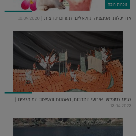
נוכחות חובה
אדריכלות, אנימציה וקולאז'ים: תערוכות רצות |
10.09.2020
לג'יט לסופ"ש: אירועי התרבות, האמנות והעיצוב המומלצים |
13.04.2023