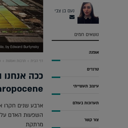
נעם בן צבי
נושאים חמים
ert, Chile, by Edward Burtynsky
אופנה
דף הבית
תרבות ואמנות
כ
טרנדים
ככה אנחנו 
Anthropocene חוש
עיצוב תעשייתי
תערוכות בעולם
ארבע שנים חקרו אדו
השפעות האדם על כ
צור קשר
מרתקת