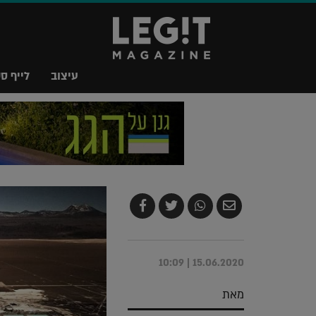
עיצוב
לייף סט
שלח
שתף
צייץ
שתף
בדואר
ב-
ב-
ב-
אלקטרוני
Whatsapp
Twitter
Facebook
15.06.2020 | 10:09
מאת