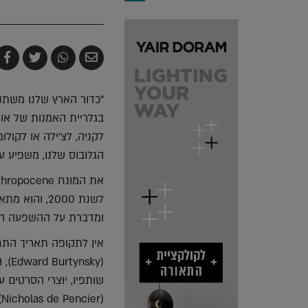
שלח
שתף
צייץ
ש
בדואר
ב-
ב-
ב
אלקטרוני
Whatsapp
witter
k
"כדור הארץ שלנו משתנ
לקניה, לצ'ילה או לקו
הגלובוס שלנו, משפיע ע
לשנת 2000, 
ומדברת על ההשפעה הע
אין לתקופה תאריך התחל
(ky
(