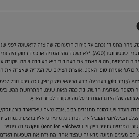
תף
-
Faceboo
T
ה, מהר מתמיד" נכתב על קירות התערוכה שהוצגה לראשונה לפני שנה
בגלריית האמנות של אונטריו שבטורונטו (AGO). "לא משנה מהי המדיה או כמה רחוק הי
לומביה הבריטית, מה שמאחד את העבודות היא העובדה שמה שקורה על
ל כולנו" אומרת סופי האקט, אוצרת הצילום של הגלריה שאצרה את הת
את המונח Anthropocene (אַנְתְרוֹפּוֹקֶן בעברית) תבע הכימאי פול קרוצן, זוכה פרס נובל לכי
והוא מתאר תקופה גאולוגית חדשה, בת כמה מאות שנים, המתרחשת ממש בימי
צומה של האדם המודרני על מה שקורה לכדור הארץ.
ה מוגדר ויש למונח מתנגדים רבים, אבל נראה שאדוארד בורטינסקי,
Edward Burtyns), הצלם הבינלאומי המוביל את הפרויקט, מתייחס אליו ברצינות גמורה. 
שותפיו, יוצרי הסרטים עטורי הפרסים ג'ניפר בייקוול (Jennifer Baichwal) וניקולס דה פנסיר
Nicholas de Pencier), הם מציגים תמונה מדאיגה שמצד אחד, מתעדת את השפעות האדם