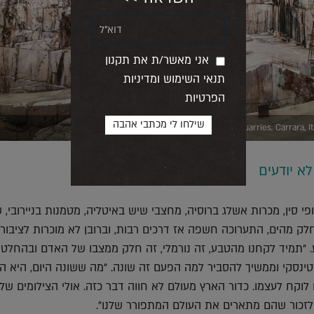
אני מאשר/ת את תקנון
תנאי השימוש ומדיניות
הפרטיות
Carrara Marble Quarries, Ca (צילום: נעם בן צבי)
א יודעים
פי סין, מכרות אשלג ברוסיה, מחצבי שיש באיטליה, מטמנות בניירובי, 
ק מהים, התערוכה חשפה אז דרכים רבות, וברובן לא מוכרות לציבור,
"תמיד לקחנו מהטבע, זה נורמלי, זה חלק ממצבו של האדם ובהחלט
טינסקי וממשיך להסביר למה הפעם זה שונה. "מה ששונה היום, היא ה
קח לעצמו. כדור הארץ מעולם לא חווה דבר כזה. אולי הצילומים שלי
 לזכור שהם מתארים את העולם המתפורר שלנו".