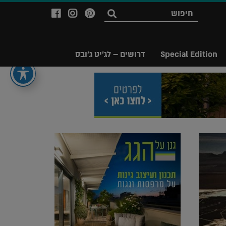
לעמוד
לעמוד
לעמוד
חפש
ה-
ה-
ה-
Facebook
Instagram
Ppinterest
של
של
של
Special Edition
דרושים – לג'יט ג'ובס
מגזין
מגזין
מגזין
לג'יט
לג'יט
לג'יט
Legit
Legit
Legit
Magazine
Magazine
Magazine