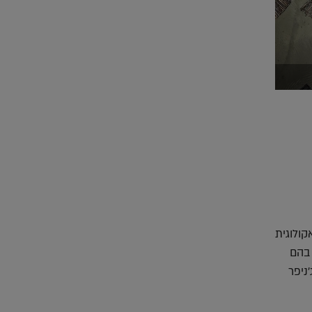
קולוגית
 בהם
ת ג'ניפר