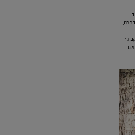
ין
חרנו,
בוקי
ולם