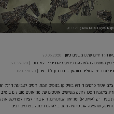
Saw Mills, Lagos (יח"צ AGO)
רה: החיים שלנו משנים כיוון |
20.05.2020
סין ממשיכה הלאה עם פרויקט אדריכלי יוצא דופן |
12.05.2020
ת בתי החולים בווהאן שנבנו תוך 10 ימים |
06.05.2020
צלם עטור פרסים הידוע בעיסוקו בנופים המתייחסים לטביעת הרגל הא
. צילומיו הפכו לחלק משישים אוספים של מוזיאונים מובילים בעולם
המוזיאון לאמנות מודרנית בניו יורק (MOMA) ומוזיאון הגוגנהיים. הוא בחר לצידו לפרויקט א
ת ותיקה, שהציגה את סרטיה מסביב לעולם וזכתה בפרסים רבים.