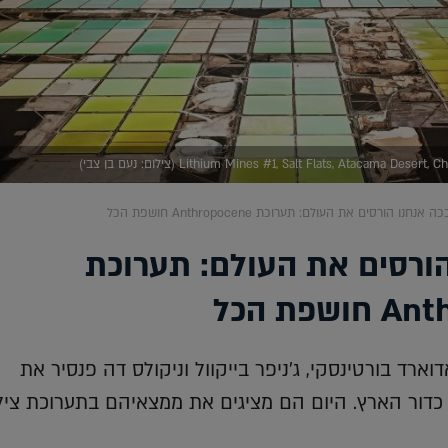
Lithium Mines #1, Salt Flats, Atacama Des (צילום: נעם בן צבי)
כה אנחנו הורסים את העולם: תערוכת Anthropocene חושפת הכל
הורסים את העולם: תערוכת
פת הכל
ארד בורטינסקי, ג'ניפר בייקוול וניקולס דה פנסיר את
דור הארץ. היום הם מציגים את ממצאיהם בתערוכת ציל