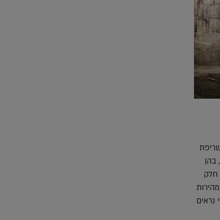
שריפת
 בהן
 חלק
מהירות
 נראים