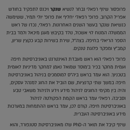
פרופסור שיזף רפאלי נבחר לנשיא
שנקר
ויכנס לתפקיד בחודש
אפריל הקרוב. פרופ' רפאלי יחליף את פרופ' יולי תמיר, ששימשה
כנשיאת שנקר בעשר השנים האחרונות. רפאלי, נכדו של ראש
הממשלה המנוח לוי אשכול, נולד בקיבוץ מעגן מיכאל ולמד בבית
הספר הריאלי בחיפה. בצה"ל, שירת בשירות קבע כקצין שריון,
קמב"ץ ומפקד פלוגת טנקים.
פרופ' רפאלי הוא ראש מעבדת האינטרנט באוניברסיטת חיפה
ועמית מחקר בכיר ב'מוסד שמואל נאמן למחקר מדיניות לאומית
בטכניון'. הוא עמד בראש ביה"ס למוסמכים בניהול באוניברסיטת
חיפה במשך שתי קדנציות, שם הוביל את החוג למנהל עסקים,
והיה בין מקימי החוגים לניהול מידע וידע ולניהול משאבי טבע
וסביבה. רפאלי עמד בראש הקמת הפקולטה לניהול
באוניברסיטת חיפה. קודם לכן, עמד בראש ההתמחות במערכות
מידע באוניברסיטה העברית.
שיזף קיבל את תואר ה-PhD שלו מאוניברסיטת סטנפורד, והוא