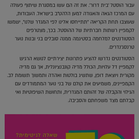
עבור הוסטל 'בית דרור'. את זה הם עשו במסגרת שיתוף פעולה
עם המרכז הגאה והאגודה למען הלהט"ב בישראל. העבודות,
שעוצבו תחת הקריאה "תתייחסו אלינו לפי המגדר שלנו", ישמשו
לקמפיין רשתות חברתיות של ההוסטל. בכך, מצטרפים
הסטודנטים למלחמה בסטיגמה ממנה סובלים בני ובנות נוער
טרנסג׳נדרים.
הסטודנטים נדרשו להציע פתרונות יצירתיים לנושא הרגיש
לקמפיין דל עלויות, הכולל מדיה קונבנציונלית, אך גם מדיה
מקורית ויוצאת דופן, שתשיג בולטות ואהדה ותמשוך תשומת לב.
הקמפיינים, משמיעים את קולם של בני נוער המתמודדים עם
הגילוי והקבלה של זהותם המגדרית, ותחושת השיפוטיות ואי
קבלתם מצד משפחתם והסביבה.