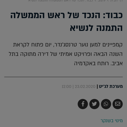
דף הבית
עיצוב
כבוד: הנכד של ראש הממשלה התמנה לנשיא
כבוד: הנכד של ראש הממשלה
התמנה לנשיא
קמפיינים למען נוער טרנסג'נדר, יום פתוח לקראת
השנה הבאה ופרויקט אמיתי של דירה מתוקה בתל
אביב. רותח באקדמיה
מערכת לג'יט
|
23.02.2020 | 12:00
שלח
שתף
צייץ
שתף
בדואר
ב-
ב-
ב-
אלקטרוני
Whatsapp
Twitter
Facebook
מינוי בשנקר