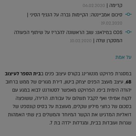
קדימה |
06.02.2020
סיכום אמביינטה: הקיימות גברה על הנגיף הסיני |
19.02.2020
COS במילאנו: שוב הראשונה להכריז על שיתוף הפעולה
המסקרן שלה |
10.02.2020
על אמת
במסגרת פרויקט מנטורינג בקורס עיצוב פנים ב
בית הספר לעיצוב
6B
, עיצב מעצב הפנים יצחק ביטון, דירת מגורים של ממש ברחוב
יהודה הימית ביפו. הפרויקט מאפשר לסטודנט לבוא במגע עם
לקוח אמיתי ואף לקבל תשלום על עבודתו. הדירה, ששופצה
בסכום של כחצי מיליון שקלים, מעוצבת על בסיס קונספט של
דואליות המדגיש את הקשר המיוחד והמשלים בין שתי האמהות
שגרות ועובדות בבית, ומגדלות ילדה בת 7.