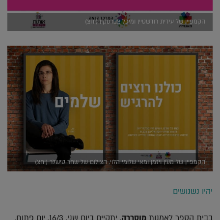
הקמפיין של עידית רודשטיין ומיכל צברטקין (יחצ)
הקמפיין של מעין ויזמן ומאי שלומי הלוי. הצילום של שחר טישלר (יחצ)
יהיו נשנושים
בבית הספר לאמנות
מוסררה
, יתקיים ביום שני, 16/3, יום פתוח.