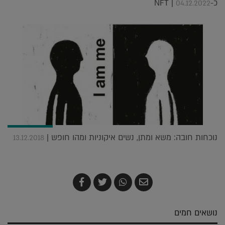
כ-NFT |
04.12.2022
נוכחות חובה: משא ומתן, נשים איקוניות ומהו חופש |
13.12.2018
שלח
שתף
צייץ
שתף
בדואר
ב-
ב-
ב-
אלקטרוני
Whatsapp
Twitter
Facebook
נושאים חמים