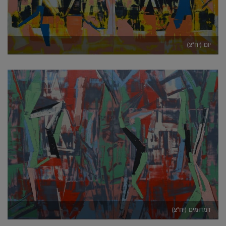
יום (יח"צ)
דמדומים (יח"צ)