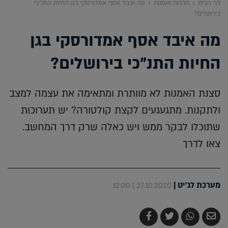
דף הבית
תרבות ואמנות
מה איבד אסף אמדורסקי בגן החיות התנ"כי
בירושלים?
מה איבד אסף אמדורסקי בגן
החיות התנ"כי בירושלים?
סצנת האמנות לא מוותרת ומתאימה את עצמה למצב
ולתקנות. מתגעגעים לקצת קולטורה? יש תערוכות
שתוכלו לבקר ממש ויש כאלה שרק דרך המחשב.
צאו לדרך
מערכת לג'יט
|
27.10.2020 | 12:00
שלח
שתף
צייץ
שתף
בדואר
ב-
ב-
ב-