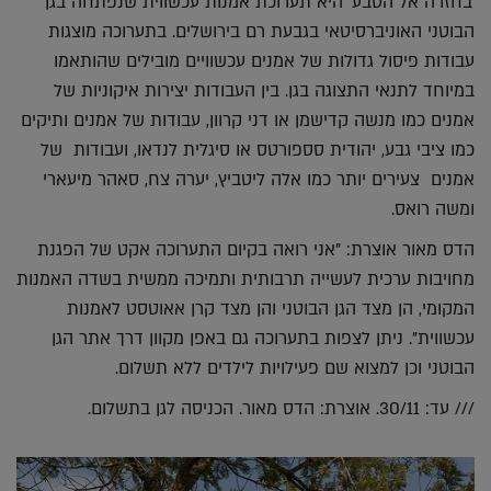
'בחזרה אל הטבע' היא תערוכת אמנות עכשווית שנפתחה בגן
הבוטני האוניברסיטאי בגבעת רם בירושלים. בתערוכה מוצגות
עבודות פיסול גדולות של אמנים עכשוויים מובילים שהותאמו
במיוחד לתנאי התצוגה בגן. בין העבודות יצירות איקוניות של
אמנים כמו מנשה קדישמן או דני קרוון, עבודות של אמנים ותיקים
כמו ציבי גבע, יהודית סספורטס או סיגלית לנדאו, ועבודות של
אמנים צעירים יותר כמו אלה ליטביץ, יערה צח, סאהר מיעארי
ומשה רואס.
הדס מאור אוצרת: "אני רואה בקיום התערוכה אקט של הפגנת
מחויבות ערכית לעשייה תרבותית ותמיכה ממשית בשדה האמנות
המקומי, הן מצד הגן הבוטני והן מצד קרן אאוטסט לאמנות
עכשווית". ניתן לצפות בתערוכה גם באפן מקוון דרך אתר הגן
הבוטני וכן למצוא שם פעילויות לילדים ללא תשלום.
/// עד: 30/11. אוצרת: הדס מאור. הכניסה לגן בתשלום.