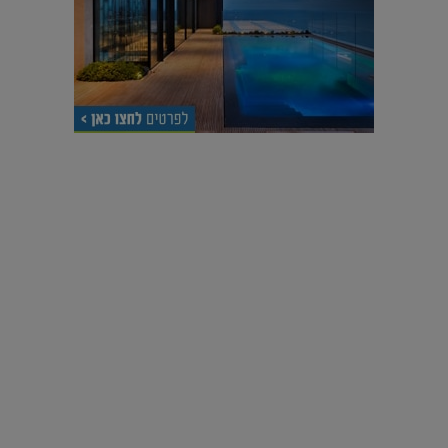
עיצוב עולמי - פריז
כל הדרך משוקולד בזיליקום ועד מוזיאון רודן – האייטם המלא |
04.04.2019