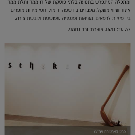
ומתכלה המתפרש בתנועה בלתי פוסקת של דו ממד ותלת ממד,
איזון ושיווי משקל, מעברים בין שפה ודימוי, יחסי מידות מופרים
בין פיזיות לרפאים, מציאות ופנטזיה שפושטת ולובשת צורה.
/// עד: 14/11. אוצרת: ורד נחמני.
פרט בארטורה (יח"צ)