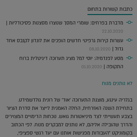
כתבות קשורות בתחום
מדברת בפרחים: שומרי המסך שנוצרו מסצנות פסיכודליות |
22.10.2020
עשרות קירות גרפיטי חדשים הופכים את לונדון לקנבס אחד
גדול |
08.10.2020
מסע לפנדמיה: יוסי למל מציג תערוכה דיגיטלית ברוח
התקופה |
01.10.2020
לא נותנים מנוח
בגלריה עינגע, מוצגת התערוכה 'אוד' של רונית גולדשמידט.
בתחילת השנה האזרחית, החלה האמנית לייצר את סדרת הציור
בצבע תעשייתי לצד מיניאטורות גואש. נוכחות הדימויים המצוירים
והדרך שהובילה אליהם, לא נותנים למבקרים מנוח. לפי הכתוב
בקומוניקט "העבודות מפגישות אותנו עם יעד רגשי ספציפי,