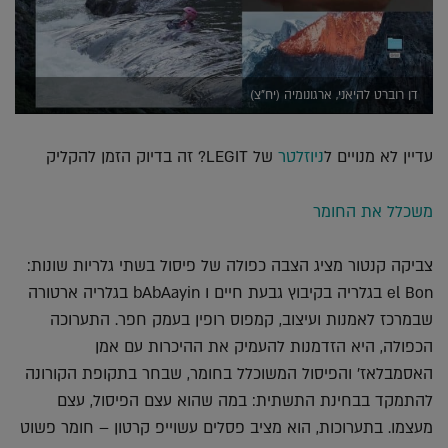
דן רוברט להיאני, ארגונומיה (יח"צ)
עדיין לא מנויים ל
ניוזלטר
של LEGIT? זה בדיוק הזמן להקליק
משכלל את החומר
צביקה קנטור מציג הצבה כפולה של פיסול בשתי גלריות שונות:
el Bon בגלריה בקיבוץ גבעת חיים ו bAbAayin בגלריה ארטורה
שבמרכז לאמנות ועיצוב, קמפוס רופין בעמק חפר. התערוכה
הכפולה, היא הזדמנות להעמיק את ההיכרות עם אמן
האסמבלאז' והפיסול המשוכלל בחומר, שבחר בתקופת הקורונה
להתמקד בבחינת התשתית: במה שהוא עצם הפיסול, עצם
מעצמו. בתערוכות, הוא מציב פסלים עשוייפ קרטון – חומר פשוט