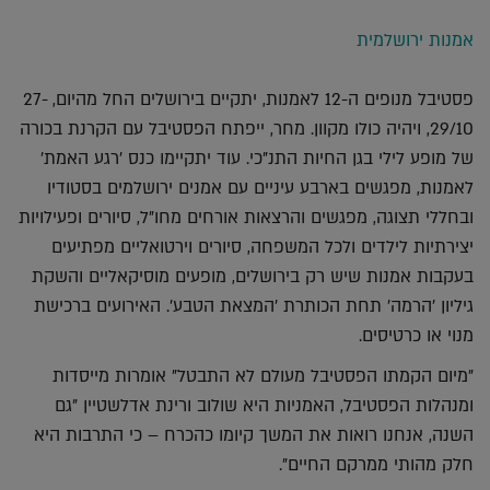
אלקטרוני
Whatsapp
Twitter
Facebook
אמנות ירושלמית
פסטיבל מנופים ה-12 לאמנות, יתקיים בירושלים החל מהיום, 27-
29/10, ויהיה כולו מקוון. מחר, ייפתח הפסטיבל עם הקרנת בכורה
של מופע לילי בגן החיות התנ"כי. עוד יתקיימו כנס 'רגע האמת'
לאמנות, מפגשים בארבע עיניים עם אמנים ירושלמים בסטודיו
ובחללי תצוגה, מפגשים והרצאות אורחים מחו"ל, סיורים ופעילויות
יצירתיות לילדים ולכל המשפחה, סיורים וירטואליים מפתיעים
בעקבות אמנות שיש רק בירושלים, מופעים מוסיקאליים והשקת
גיליון 'הרמה' תחת הכותרת 'המצאת הטבע'. האירועים ברכישת
מנוי או כרטיסים.
"מיום הקמתו הפסטיבל מעולם לא התבטל" אומרות מייסדות
ומנהלות הפסטיבל, האמניות היא שולוב ורינת אדלשטיין "גם
השנה, אנחנו רואות את המשך קיומו כהכרח – כי התרבות היא
חלק מהותי ממרקם החיים".