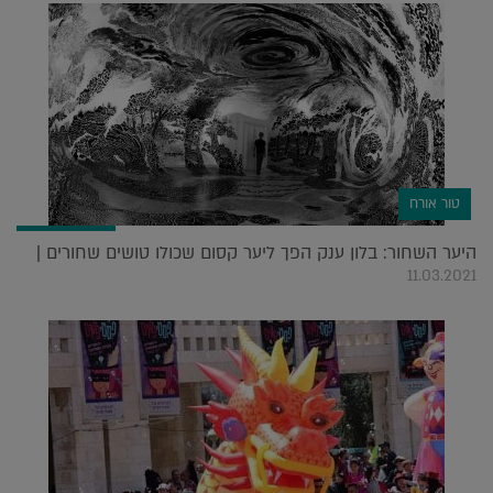
טור אורח
היער השחור: בלון ענק הפך ליער קסום שכולו טושים שחורים |
11.03.2021