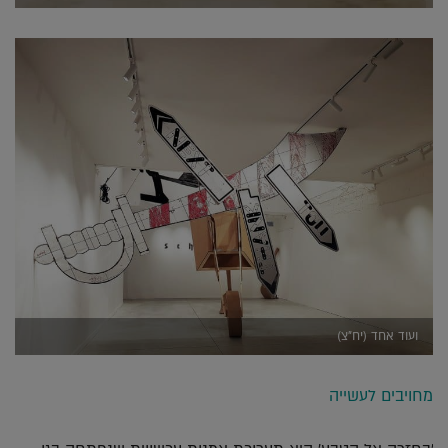
ועוד אחד (יח"צ)
מחויבים לעשייה