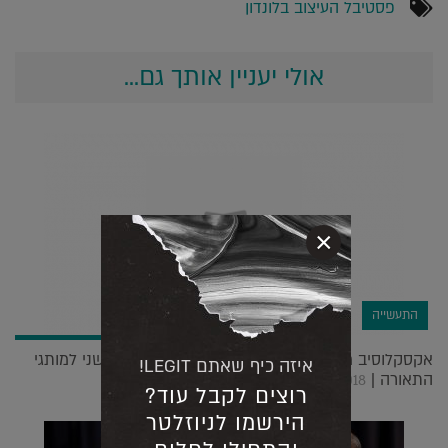
פסטיבל העיצוב בלונדון
אולי יעניין אותך גם...
×
התעשייה
אקסקלוסיב משיקה אולם תצוגה חדש וקונספט חדשני למותגי
איזה כיף שאתם LEGIT!
התאורה |
19.02.2018
רוצים לקבל עוד?
הירשמו לניוזלטר