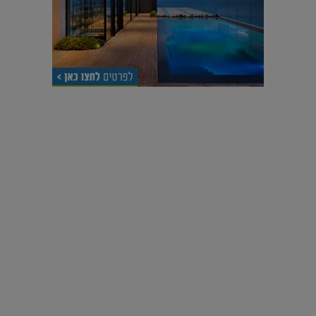
עיצוב עולמי - פריז
כל הדרך משוקולד בזיליקום ועד מוזיאון רודן – האייטם המלא |
04.04.2019