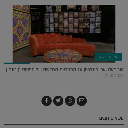
תערוכות בעולם
טור דעה: ערן בינדרמן על המפלצת החדשה של הפוסט קורונה |
29.11.2022
שלח
שתף
צייץ
שתף
בדואר
ב-
ב-
ב-
אלקטרוני
Whatsapp
Twitter
Facebook
נושאים חמים