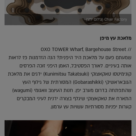
Chair Factory (צילום יחצ)
מלאכת עץ מיפן
// OXO TOWER Wharf, Bargehouse Street
שמעתם פעם על מלאכת היד היפנית? הנה הזדמנות פז לראות
אותה בעיניים. לאורך הפסטיבל, האמן היפני זוכה הפרסים
קונימיטסו טאקאצוקי (Kunimitsu Takatsuki) ידגים את מלאכת
הגובאראשיקי (Gobarashikki) המסורתית של גילוף העץ
שהתפתחה בדרום מערב יפן. חנות העיצוב וואגומי (wagumi)
התארח את טאקאצוקי שיגלף בצורה ידנית לעיני המבקרים
קערות יפניות מסורתיות עשויות עץ ערמון.