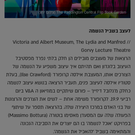
The Paddington Central Flip Book Garden (צילום יחצ)
לעצב בשביל הנשמה
// Victoria and Albert Museum, The Lydia and Manfred
Gorvy Lecture Theatre
הרצאות של מעצבים מובילים הן חלק בלתי נפרד מפסטיבל
העיצוב בלונדון ואם תהיתם איך עיצוב משפיע על הנשמה של
הצורכים אותו, המעצבת אילסה קרופורד (Ilse Crawford), בעלת
סטודיו אילסה לעיצוב פנים, תעביר הרצאה בנושא עיצוב לנשמה
כחלק מ'גלובל דיזיין' – פורום שיתקיים במוזיאון ה V&A ביום
רביעי 19.9. לקרופורד משימה אחת – לשים את הצרכים והרצונות
של בני האדם במרכז היצירה שלה. בהרצאה תספר על שיתוף
הפעולה שלה עם המסעדן מאסימו בוטורה (Massimo Bottura)
בפרויקט 'אוכל לנשמה' בו הם יוצרים את הסביבה הנכונה
והמתאימה בשביל 'להאכיל את הנשמה'.