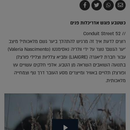
שלח
שתף
צייץ
שתף
בדואר
ב-
ב-
ב-
אלקטרוני
Whatsapp
Twitter
Facebook
כשטבע פוגש אדריכלות פנים
// 52 Conduit Street
רוצים לדעת איך זה מרגיש להתהלך ביער גשם מלאכותי? מיצב
'יער הגשם' נוצר על ידי וולריה נאסימנטו (Valeria Nascimento)
עבור חברת ליאגרה (LIAIGRE) ומביא צלליות וצלילי פורצלן
בתנועה השואבים השראה מן הטבע. אלפי חלקים עשויים עץ
ופורצלן תלויים באוויר ומייצרים מסע העובר דרך נוף וצמחייה
מלאכותית.