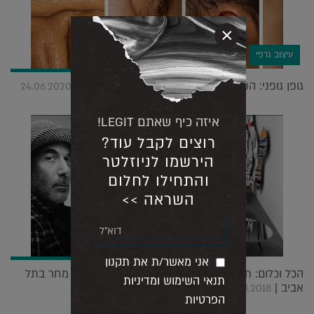
×
עיצוב גרפי
גופן גופני: הפונט הפרובוקטיבי שנוצר מגוף האדם |
24.06.2020
איזה כיף שאתם LEGIT!
רוצים לקבל עוד?
הירשמו לניוזלטר
והתחילו לחלום
השראה >>
אני מאשר/ת את תקנון
הכל וכלום: תערוכת גלריה ראשונה לרון ארד תפתח מחר בתל
תנאי השימוש ומדיניות
אביב |
21.03.2018
הפרטיות