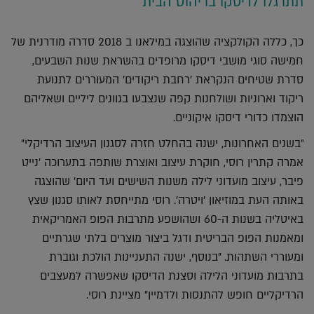
תתרגלו לדיסקו בריהוט הבית
כך, כללה הקולקציה שהוצגה במילאנו ב 2018 סדרה מודרנית של
חמישה סוגי מושבי דיסקו מרופדים בהשראת שנות השבעים,
סדרת שטיחים הנקראת 'רחבת ריקודים' המעוררים לתנועת
ריקוד וארוניות ושולחנות קפה שנצבעו בגוונים ליליים ושאליהם
הוצמדו כדורי דיסקו איקוניים.
"בשנים האחרונות, ישנה בהחלט חזרה לסגנון העיצוב הרדיקלי"
אמרה קתרין רוסי, חוקרת עיצוב ואוצרת שותפה בתערוכה 'נייט
פיבר, עיצוב מועדוני לילה משנות השישים ועד היום' שהוצגה
באותה העת במוזיאון 'ויטרה'. רוסי מתייחסת לאותו סגנון שצץ
באיטליה בשנות ה-60 ושהושפע מתרבות הפופ האמריקאית
ומאמנות הפופ הבריטית ודגל ביצור מוצרים בלתי שגרתיים
ומעוררי השתהות. "בנוסף, ישנה התעניינות הולכת וגוברת
בתרבות מועדוני הלילה וסצנת הדיסקו שאפשרה למעצבים
הרדיקליים חופש להתנסות ולדמיין" מציינת רוסי.