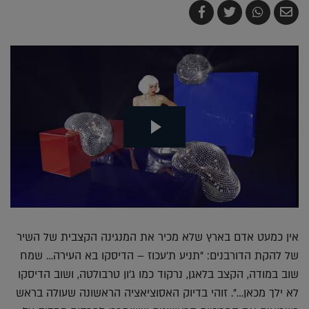
שלח
שתף
צייץ
שתף
בדואר
ב-
ב-
ב-
אלקטרוני
Whatsapp
Twitter
Facebook
אין כמעט אדם בארץ שלא מכיר את המנגינה הקצבית של השיר
של להקת הדורבנים: "תניע ת'עכוז – הדיסקו בא העירה… שמח
שוב במודה, הקצב בלאגן, נרקוד כמו ג'ון טרבולטה, ושוב הדיסקו
לא ילך מכאן…". זוהי בדיוק האסוציאציה הראשונה שעולה בראש