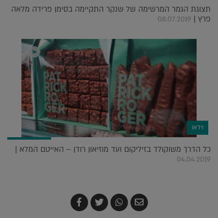
תצוגת הגמר המרשימה של שנקר התקיימה בסימן פרידה מלאה
פרץ |
08.07.2019
וידאו
כל הדרך משוקולד בזיליקום ועד מוזיאון רודן – האייטם המלא |
04.04.2019
שלח
שתף
צייץ
שתף
בדואר
ב-
ב-
ב-