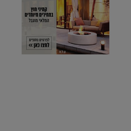
עיצוב עולמי - פריז
כל הדרך משוקולד בזיליקום ועד מוזיאון רודן – האייטם המלא |