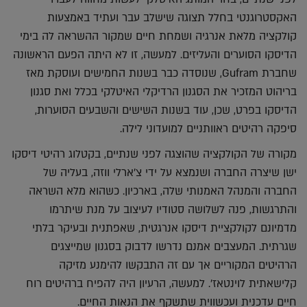
האקסטרוגנטי בחלל תצוגה שישלב עבר ועתיד באמצעות
קולקציה מלאת אנרגיה ושמחת חיים שמקור ההשראה לה בימי
הדיסקו הסוערים והעליזים. למעשה, זו לא היתה הפעם הראשונה
שחברת Gufram, שנוסדה כבר בשנות החמישים ועוסקת מאז
בריהוט המזכיר את הסגנון הרדיקלי האיטלקי בכלל ואת סגנון
הדיסקו בפרט, שכן, עוד בשנות השישים והשבעים הסוערות,
סיפקה רהיטים ראוותניים למועדוני לילה.
מקורה של הקולקציה שהוצגה לפני שנתיים, בקטלוג רהיטי דיסקו
ישן שיצרה החברה ושנמצא על ידי צ'ארלי ווזה, בעליה של
החברה והמנהל האמנותי שלה, בארכיון. כשהוא מלא השראה
והתרגשות, פנה לשלושה סטודיו לעיצוב על מנת שיתרמו
מדמיונם לקולקציית דיסקו אנרגטית, שאפתנית ובעיקר בלתי
שגרתית. המעצבים אמנם נדרשו לדבוק בסגנון שמייצגים
הרהיטים המקוריים אך עם זה התבקשו להימנע מזיקה
קלישאתית לוינטאז'. למעשה, הרעיון היה להפיח ברהיטים רוח
חיים עדכנית ועכשווית שתשקף את הנאות החיים.