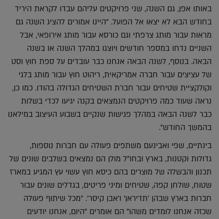
באותו אפן, גם השנה, שני פרויקטים עליהם עבדו לקראת היריד
בחודש הבא לא יצאו אל הפועל. "היינו אמורים להציג השנה גם
מראות עבור מותג צרפתי וגם כורסא עבור מותג אירופאי, אבל
השניים נדחו במספר חודשים ויוצגו במהלך השנה או בשנה
הבאה. בנוסף, לשנה הבאה אנחנו כבר עובדים על ספת חוץ וסט
של עציצים עבור חברה אמריקאית, ריהוט חוץ עבור מותג בלגי
וקולקציית שטיחים עבור חברת השטיחים הגדולה בהודו. כמו כן,
נראה שעוד כמה פרויקטים הנמצאים בקנה יגיעו לכדי בשלות
כבר לשנה הבאה במהלך פגישות שנקיים בשבוע העיצוב במילאנו
בהמשך החודש".
בינתיים, שפי ואבינעם משתפים פעולה עם חברות נוספות,
גדולות וקטנות, בארץ ובחו"ל מולן הם נמצאים בשלבים שונים של
תכנון והבשלה של מוצרים בהם כיסא חוץ עשוי עץ המגיע במארז
שטוח, שולחן קפה, שטיחים ומיני פריטים, בגדלים שונים עבור
חברות בארץ שבהן 'תדיראן' ו'אבן קיסר'. "מכל שיתוף פעולה
שכזה אנחנו לומדים משהו" הם אומרים "היום, אנחנו יודעים