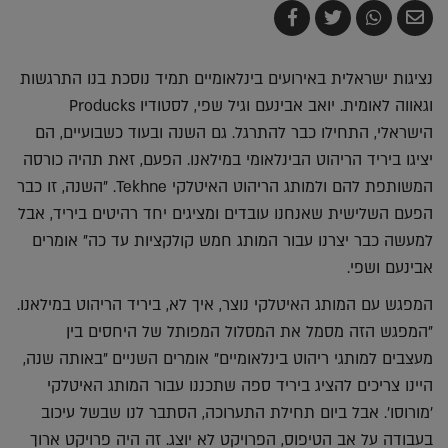
שלח
שתף
צייץ
שתף
בדואר
ב-
ב-
ב-
אלקטרוני
Whatsapp
Twitter
Facebook
נציגות ישראלית באירועים בינלאומיים תמיד נוסכת בנו התרגשות
וגאווה לאומית. יואב אבינעם וגיל שפי, לסטודיו Producks
הישראלי, התחילו כבר להתרגל. גם השנה ובעוד כשבועיים, הם
יציגו ביריד הריהוט הבינלאומי במילאנו. הפעם, זאת תהיה כורסה
המשותפת להם ולמותג הריהוט האיטלקי Tekhne. "השנה, זו כבר
הפעם השלישית שאנחנו עובדים ומציגים יחד רהיטים ביריד, אבל
למעשה כבר יצרנו עבור המותג חמש קולקציות עד כה" אומרים
אבינעם ושפי.
המפגש עם המותג האיטלקי נוצר, איך לא, ביריד הריהוט במילאנו.
"המפגש הזה מסמל את המסלול המפותל של היחסים בין
מעצבים למותגי ריהוט בינלאומיים" אומרים השניים "באותה שנה,
היינו צריכים להציג ביריד ספה שתכננו עבור המותג האיטלקי
'מורוסו'. אבל ביום תחילת התערוכה, הסתבר לנו שבשל עיכוב
בעבודה על אב הטיפוס, הפרויקט לא יוצג. זה היה פרויקט ארוך