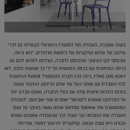
כסאות פראנץ (Ermanno Zuodar)
בשנה שעברה, העבודה מול הסטודיו הישראלי הבשילה גם לכדי
שילובן של שלוש קולקציות של כיסאות מרופדים. "כאן נראה,
שבנוסף לקו העיצובי שהכנסנו לחברה, הצלחנו לתרום להם גם
ברמה המיתוגית וגם ברמה המעשית על ידי כך שעשינו חיבור, לאו
דווקא מובן מאליו, בינה לבין חברת הטקסטיל Febrik הנחשבת
לכזו העובדת עם מותגי העל של עולם הריהוט. החיבור נעשה
בזכות היכרות אישית שלנו עם בעלי החברה, שאתו עבדנו יחד
על הפרויקט שעשינו ל'מורוסו'" אומרים שפי ואבינעם. "העבודה
המתמשכת מול Tekhne ממלאת אותנו גאווה בעיקר על עצם
העובדה שזו ההוכחה הכי טובה לכך שהעבודה שאנחנו עושים
עבורם היא טובה ונכונה. קולקציית 'פראנץ' למשל, שהייתה