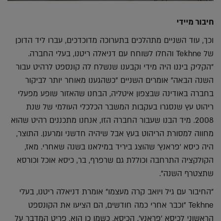
חיבור מיידי
וכך, עוד השניים מתהלכים בתערוכה מדוכדכים, עברו ליד הדוכן
של Tekhne והחלו לשוחח עם דניאלה ריטנו, בעלי החברה.
"הקליק ביננו היה מידי וקבענו שנשלח לה קונספט לרהיט עבור
השנה הבאה" אומרים השניים "כשהגענו מאוחר יותר לביקור
בחברה באודינה שבצפון איטליה, הבחנו שהאזור שופע מפעלי
ריהוט עץ שנסגרו בעקבות המשבר הכלכלי העולמי של שנת
2008. מיד הבנו שעבור החברה הזו, אנחנו מתכננים רהיט שהוא
מחווה למסורת הריהוט בעץ אבל שיהיה חדשני ומרענן. התוצר,
היה כיסא 'פראנץ' שהוצג ביריד במילאנו בשנה שאחרי. מאז,
הקולקציה התרחבה וכוללת גם שרפרף, בר, כיסא אוכל וכורסא
שתצטרף השנה".
"החיבור עם גיל ויואב קרה מעצמו" אומרת דניאלה ריטנו, בעלי
Tekhne "וכבר אחרי כמה חודשים, הם הציעו את הקונספט
הראשוני לכיסא 'פראנץ'. הכיסא, כשמו כן הוא, פריט המדבר על