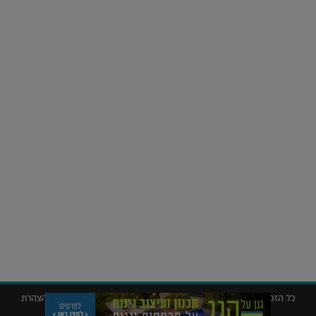
על העושר והכוח שבצבע: ריאיון עם המעצבת בטאן לורה ווד |
23.02.2026
נדל"ן
חלומות בהקיץ? כך נראה מלון היוקרה של אקירוב בפריז |
04.02.2026
כל הזכויות שמורות © 2019 ללג'יט – המגזין לאדריכלות עיצוב ונדל"ן |
הצהרת
נגישות
|
מדיניות פרטיות
|
תנאי שימוש