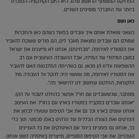
הפרויקט המשותף הראשון שלנו, היא היום הקולקציה הנמכרת
ביותר של החברה" מוסיפים השניים.
כאן ושם
כשאני שואלת אותם איך עובדים בפועל כשהם כאן והחברות
שמולם הם עובדים נמצאות מעבר לים, הם מודים ששקלו להעביר
את הסטודיו לאירופה. "מבחינתנו, אנחנו לא מייצגים את ישראל
במובן המילולי של המילה, אבל ההשכלה העיצובית וגם רב
ההשפעות עלינו הן מכאן. גם כשהייתה התלבטות האם להעביר
את הסטודיו לאירופה, מה שעשוי היה להקל על העבודה מול
הלקוחות, החלטנו שחשוב לנו להישאר פה".
מסתבר, שכשעובדים עם חו"ל אפשר בהחלט לעבוד על הקו.
"אנחנו עובדים במקביל בסטודיו בארץ וגם בחו"ל. את העיצוב
אנחנו עושים בארץ וכך גם את אבי הטיפוס שנועדו לבחון את
הפרטים ואת הצורה הכללית של הרהיט באפן סכמטי. תוך כדי
כך, אנחנו גם פותרים ביחד עם האיטלקים את כל העניינים
הטכניים. את אבי הטיפוס הסופיים, מייצרים באיטליה לשם אנחנו