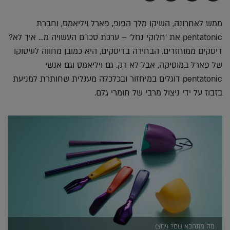
בדואר
ב-
ב-
ב-
אלקטרוני
Whatsapp
Twitter
Facebook
ממש לאחרונה, השיקו מלך הפופ, פארל ויליאמס, וחברת
pentatonic את 'חלוקי נחל' – ערכת סכו"ם העשויה מ… איך לא?
דיסקים ממוחזרים. הבחירה בדיסקים, היא כמובן מחווה לעיסוקו
של פארל במוסיקה, אבל לא רק. גם ויליאמס וגם אנשי
pentatonic דוגלים במיחזור ובכלכלה מעגלית שחותרת למניעת
בזבוז על ידי ניצול מרבי של חומרי גלם.
מה מתחבא שם? (יחצ)