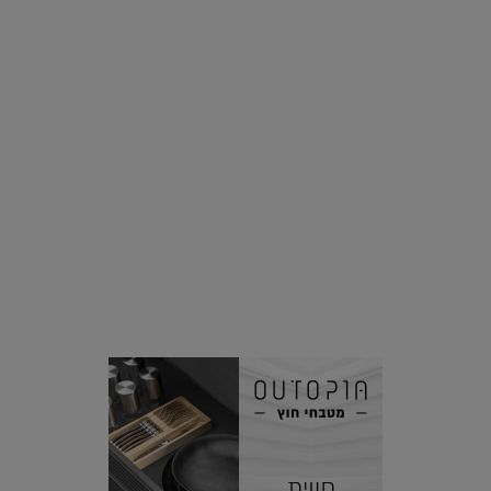
סביבה
הוסיפו לרשימת הדברים שנעשה אחרי: אי פרטי שכולו פארק
מים עתידני |
07.02.2021