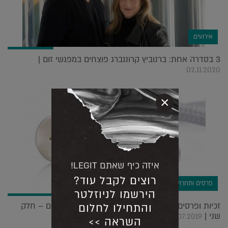
אירועים
3 בסדרה אחת: ברנוביץ קרוננברג פוצחים במפגשי זום |
02.11.2020
×
איזה כיף שאתם LEGIT!
רוצים לקבל עוד?
פרסים ותחרויות
הירשמו לניוזלטר
זכיות ופרסים: A' DESIGN מפרגן למעצבים הישראלים – חלק
והתחילו לחלום
שני |
10.07.2019
השראה >>