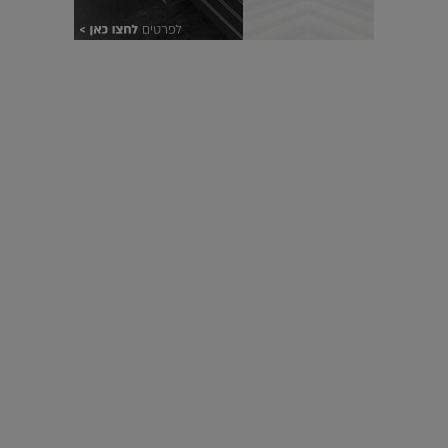
עיצוב עולמי - פריז
כל הדרך משוקולד בזיליקום ועד מוזיאון רודן – האייטם המלא |
04.04.2019