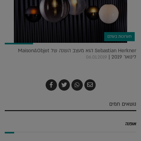
תערוכות בעולם
Sebastian Herkner הוא מעצב השנה של Maison&Objet
לינואר 2019 |
06.01.2019
שלח
שתף
צייץ
שתף
בדואר
ב-
ב-
ב-
אלקטרוני
Whatsapp
Twitter
Facebook
נושאים חמים
אופנה