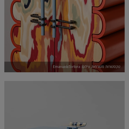
טקסטורות מטורפות, צילום: EmanueleTortora