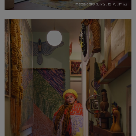
גלריית נילופר, צילום: ©mattiaiotti