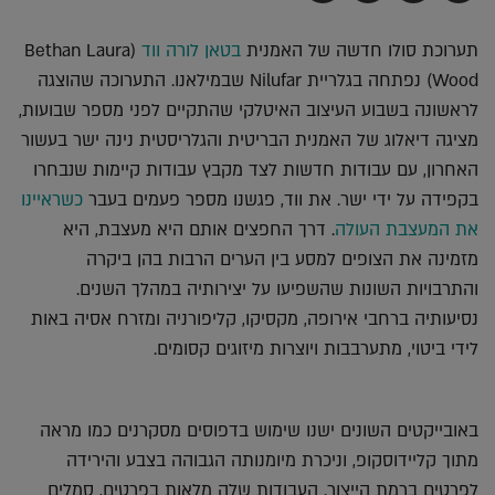
בדואר
ב-
ב-
ב-
אלקטרוני
Whatsapp
Twitter
Facebook
תערוכת סולו חדשה של האמנית
בטאן לורה ווד
(Bethan Laura
Wood) נפתחה בגלריית Nilufar שבמילאנו. התערוכה שהוצגה
לראשונה בשבוע העיצוב האיטלקי שהתקיים לפני מספר שבועות,
מציגה דיאלוג של האמנית הבריטית והגלריסטית נינה ישר בעשור
האחרון, עם עבודות חדשות לצד מקבץ עבודות קיימות שנבחרו
בקפידה על ידי ישר. את ווד, פגשנו מספר פעמים בעבר
כשראיינו
את המעצבת העולה
. דרך החפצים אותם היא מעצבת, היא
מזמינה את הצופים למסע בין הערים הרבות בהן ביקרה
והתרבויות השונות שהשפיעו על יצירותיה במהלך השנים.
נסיעותיה ברחבי אירופה, מקסיקו, קליפורניה ומזרח אסיה באות
לידי ביטוי, מתערבבות ויוצרות מיזוגים קסומים.
באובייקטים השונים ישנו שימוש בדפוסים מסקרנים כמו מראה
מתוך קליידוסקופ, וניכרת מיומנותה הגבוהה בצבע והירידה
לפרטים ברמת הייצור. העבודות שלה מלאות בפרטים, סמלים