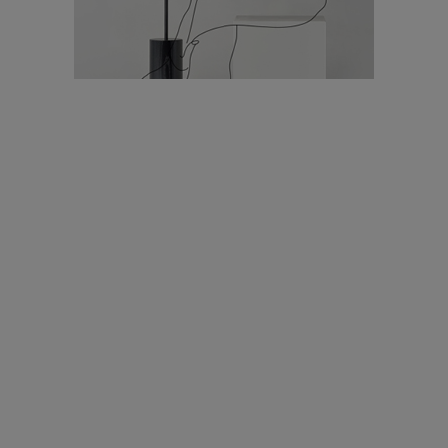
עיצוב עולמי - פריז
כל הדרך משוקולד בזיליקום ועד מוזיאון רודן – האייטם המלא |
04.04.2019