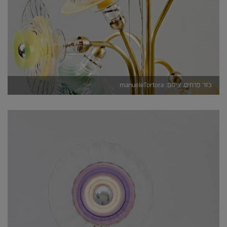
כזר פרחים, צילום: manueleTortora