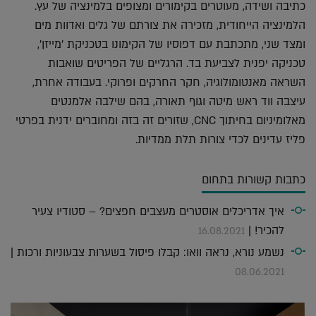
כתיבה ושידה, מעוטרים בקימורים ומצופים בלמינציה של עץ.
הלמינציה הייחודית, מזכירה את צורתם של גלים ואדוות מים
ומצד שני, מתכתבת עם דפוסיו של הקימונו בטכניקת 'מייזן',
טכניקה יפנית לצביעת בד. הרגליים של הפריטים שואבות
השראה מאנטומולוגיה, חקר החרקים ופרוקי. בעבודה אחרת,
עיצבה ווד ראש מיטה וגוף תאורה, בהם שילבה אלמנטים
מאלומיניום בחיתוך CNC, שזורים זה בזה ומחוברים ידנית בפרטי
פליז עדינים לכדי צורות תלת ממדיות.
כתבות קשורות בתחום
איך אדריכלים אוסטרים מעצבים חפצים? – סטודיו צעיר
להכיר! |
16.08.2021
נשמע נורא, נראה וואו: קבלו פיסול בשערות צבעוניות ורכות |
08.06.2021