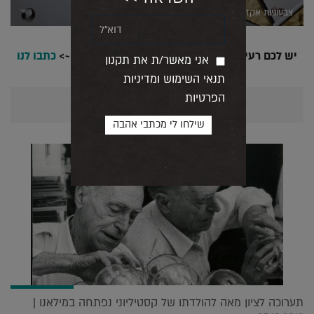
צבעוניות אקזוטית, צילום: EmanueleTortora
יש לכם רעיון? מחשבה? סיפור שתרצו לספר לנו? ~>
כתבו לנו
אני מאשר/ת את תקנון
תנאי השימוש ומדיניות
הפרטיות
אולי יעניין אותך גם...
תערוכה לציון מאה להולדתו של קסטיליוני נפתחה במילאנו |