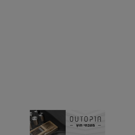
רוצים פיד ירוק יותר? 8 חשבונות אינסטגרם שמצאו אהבה
בצמחים |
15.08.2019
סביבה
הוסיפו לרשימת הדברים שנעשה אחרי: אי פרטי שכולו פארק
מים עתידני |
07.02.2021