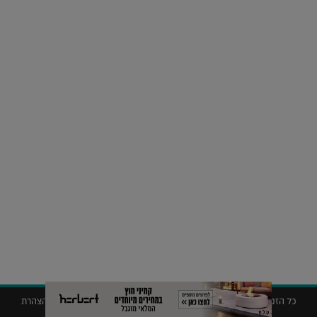
על העושר והכוח שבצבע: ריאיון עם המעצבת בטאן לורה ווד |
23.02.2026
נדל"ן
חלומות בהקיץ? כך נראה מלון היוקרה של אקירוב בפריז |
04.02.2026
כל הזכויות שמורות © 2019 ללג'יט – המגזין לאדריכלות עיצוב ונדל"ן |
הצהרת
נגישות
|
מדיניות פרטיות
|
תנאי שימוש