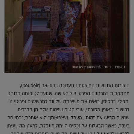
האמנית, צילום: ©markcocksedge
היצירות החדשות המוצגות בתערוכה בבודואר (boudoir),
מתמקדות במרחבה הפרטי של האישה, שנועד לטיפוחה הרוחני
והפיזי. בבסיסן, רואים את משיכתה של ווד לתכשיטים ופריטי נוי
לבישים "באופן מסורתי, אובייקטים ושיטות אלה הן הדרכים
שנשים הביעו את זהותן, מעמדן ועצמאותן" היא אומרת, “במיוחד
בעבר, כאשר הבעלות על נכסים הייתה מוגבלת, למעט מה שניתן
ללבוש ולהציג על גופן של נשים. מה נשים בוחרות ללבוש הפך