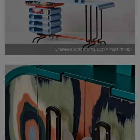
מקורות השראה רבים, צילום: EmanueleTortora