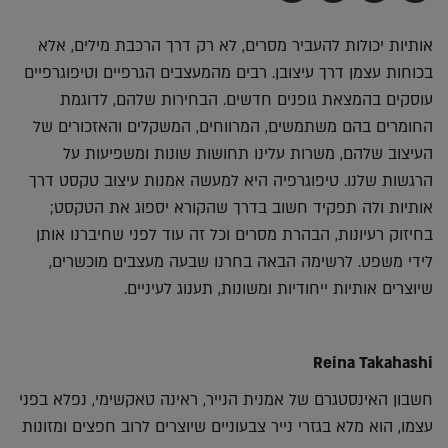
בדואר
ב-
ב-
ב-
אלקטרוני
Whatsapp
Twitter
Facebook
אותיות יכולות להעביר מסרים, לא רק דרך הרכבת מילים, אלא
בכוחות עצמן דרך עיצובן. רבים מהמעצבים הגרפיים וטיפוגרפיים
עוסקים בהמצאת גופנים חדשים. הבחירות שלהם, לדוגמת
החומרים בהם משתמשים, המרווחים, המשקלים והאזכורים של
העיצוב שלהם, משרות עלינו תחושות שונות ומשפיעות על
הרגשות שלנו. טיפוגרפיה היא למעשה אמנות עיצוב טקסט דרך
אותיות ולה תפקיד חשוב בדרך שהקורא יספוג את הטקסט;
בחיזוק רעיונות, הבהרת מסרים וכל זה עוד לפני שחיברנו אותן
לידי משפט. לרשימה הבאה בחרנו שבעה מעצבים מוכשרים,
שיוצרים אותיות ייחודיות ומשונות, תענוג לעיניים.
Reina Takahashi
חשבון האינסטגרם של אמנית הנייר, ראינה טאקשימי, נפלא בפני
עצמו, הוא מלא בגזרי נייר צבעוניים שיוצרים לרוב חפצים ומזונות