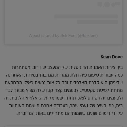
A post shared by Brik Font (@brikfont)
Sean Dove
בין יצירות האמנות הדיגיטלית של המעצב שון דוב, מסתתרות
כמה עבודות טיפוגרפיה תלת ממדיות מגניבות במיוחד. האחרונה
שביניהן היא סדרת האלפבית ובה כל אות נראית כאילו מתחבאת
מתחת לפיסת טקסטיל. לפעמים קצה קטן שלה מציץ מבעד לבד
ולפעמים זה רק הסילואט תחתיו שמרמז עליה. אלף אוהל, בית זה
בית, כמו בשיר של נעמי שמר, בעבודה אחרת מיוצגות האותיות
על ידי דימוים שונים ששמותיהם מתחילים באות המדוברת.