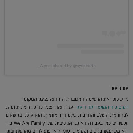
A post shared by @syddharth_
עודד עזר
מי שסוגר את הרשימה המכובדת הזו הוא נציגנו המקומי,
הטיפוגרף המוערך עודד עזר
. עזר רואה עצמו כהוגה רעיונות ונוהג
לבחון את העולם והתרבות שלנו דרך אותיות. הוא עוסק בנושאים
עכשוויים כמו בעבודה האינטראקטיבית שלו We Are Family בה
הוא משתמש בגיפים וקטעי סרטוני וידאו פופולריים מהרשת ובונה