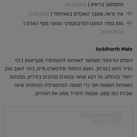
ולסמסונג בריאיון |
26.08.2021
איך נראה משבר האקלים באותיות? |
10.01.2022
גופן גופני: הפונט הפרובוקטיבי שנוצר מגוף האדם |
24.06.2020
Syddharth Mate
העולם הדיגיטלי מאפשר לאותיות להשתחרר מקביעותן בדף
הנייר ולנוע במרחב. האמן החזותי סידהארט מייט, בחר לעצב גופן
ייחודי בהחלט. על רקע שחור ובעזרת מהלכים בודדים, מתגלות
האותיות השונות תוך כדי תנועה. הטיפוגרפיה הקינטית שיצר
עובדת כמו קסם, שקשה להוריד ממנו את העיניים.