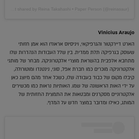
A post shared by Reina Takahashi • Paper Person (@reinasaur)
Vinicius Araujo
הארט דיירקטור והגרפיקאי, ויניסיוס אראוז'ו הוא אמן חזותי
שעוסק בגרפיקה תלת ממדית. בין שלל העבודות הנהדרות שלו
מתחבא אלפבית בהשראת מוצרי אלקטרוניקה. מבחר של מותגי
אלקטרוניקה מוכרים כמו חברת אפל, סוני, נינטנדו ומוטורולה,
קיבלו מקום של כבוד בעבודה שלו, כשכל אחד מהם מיוצג כאן
על ידי האות הראשונה של שמו. האותיות נראות כמו מכשירים
אלקטרוניים מסקרנים ומבטאות את התמצית החזותית של
המותג, כאילו ומדובר במוצר חדש על המדף.