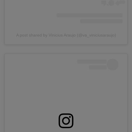
A post shared by Vinicius Araujo (@va_viniciusaraujo)