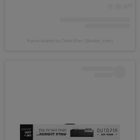
A post shared by Oded Ezer (@oded_ezer)