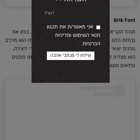
Brik Font
אני מאשר/ת את תקנון
מנהל הקריאייטיב המולטי-דיסציפלינרי קראייג ווארד, בוחן את
תנאי השימוש ומדיניות
גבולות הלגו. כן, קראתם נכון, בסדרת הטיפוגרפיה שלו הוא מרכיב
הפרטיות
גופנים יוצאי דופן מלבני המשחק לגו. כאמצעי מודולרי ליצירה,
הוא מצליח להתגבר על מגבלות המדיום ולהרכיב ממנו פונטים
נפלאים ומגוונים.