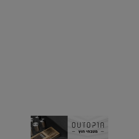
רוצים פיד ירוק יותר? 8 חשבונות אינסטגרם שמצאו אהבה
בצמחים |
15.08.2019
סביבה
הוסיפו לרשימת הדברים שנעשה אחרי: אי פרטי שכולו פארק
מים עתידני |
07.02.2021