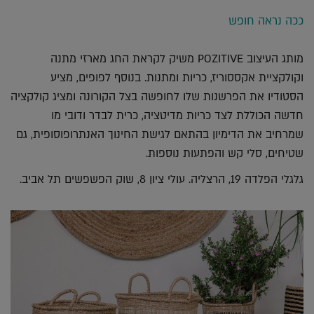
ככה נראה חופש
מותג העיצוב POZITIVE משיק לקראת החג מארזי מתנה
וקולקציית אקססוריז, כריות ומתנות. בנוסף לפופים, מציע
הסטודיו את הפרשנות שלו לחופשה בצל הקורונה ומציג קולקציה
חדשה הכוללת לצד כריות מדיטציה, כרית לבדר ודובי מו
שמרחיב את הדימיון בהתאם לגישת החינוך האנתרופוסופית, גם
שטיחים, סלי קש והפתעות נוספות.
גלגלי הפלדה 19, הרצליה. עולי ציון 8, שוק הפשפשים תל אביב.