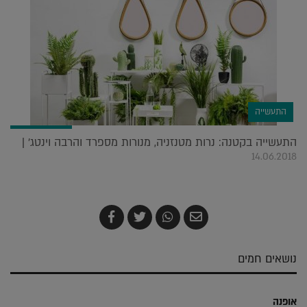
התעשייה
התעשייה בקטנה: נרות מטנזניה, מנורות מספרד והרבה וינטג׳ |
14.06.2018
שלח
שתף
צייץ
שתף
בדואר
ב-
ב-
ב-
אלקטרוני
Whatsapp
Twitter
Facebook
נושאים חמים
אופנה