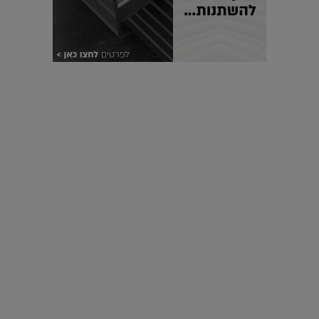
עיצוב עולמי - פריז
כל הדרך משוקולד בזיליקום ועד מוזיאון רודן – האייטם המלא |
04.04.2019