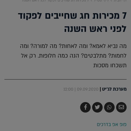
דף הבית
לייף סטייל
7 מכירות חג שחייבים לפקוד לפני ראש השנה
7 מכירות חג שחייבים לפקוד
לפני ראש השנה
מה נביא לאמא? ומה לאחות? מה למורה? ומה
לחמות? מתלבטים? הנה כמה חלופות. רק אל
תשכחו מסכות
מערכת לג'יט
|
09.09.2020 | 12:00
שלח
שתף
צייץ
שתף
בדואר
ב-
ב-
ב-
אלקטרוני
Whatsapp
Twitter
Facebook
פופ אפ בדרכים