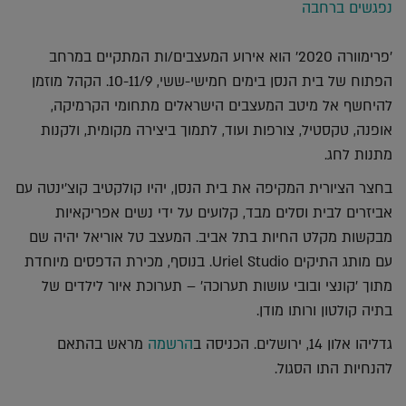
נפגשים ברחבה
'פרימוורה 2020' הוא אירוע המעצבים/ות המתקיים במרחב
הפתוח של בית הנסן בימים חמישי-ששי, 10-11/9. הקהל מוזמן
להיחשף אל מיטב המעצבים הישראלים מתחומי הקרמיקה,
אופנה, טקסטיל, צורפות ועוד, לתמוך ביצירה מקומית, ולקנות
מתנות לחג.
בחצר הציורית המקיפה את בית הנסן, יהיו קולקטיב קוצ'ינטה עם
אביזרים לבית וסלים מבד, קלועים על ידי נשים אפריקאיות
מבקשות מקלט החיות בתל אביב. המעצב טל אוריאל יהיה שם
עם מותג התיקים Uriel Studio. בנוסף, מכירת הדפסים מיוחדת
מתוך 'קונצי ובובי עושות תערוכה' – תערוכת איור לילדים של
בתיה קולטון ורותו מודן.
גדליהו אלון 14, ירושלים. הכניסה ב
הרשמה
מראש בהתאם
להנחיות התו הסגול.