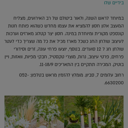
בידיים שלו
במיוחד לראש השנה, ולאור ביטולם של רב האירועים, מצליח
המעצב אלון חסון להמציא את עצמו מחדש כשהוא פותח חנות
קונספט מקורית ומיוחדת במינה. חסון יצר קטלוג מארזים וערכות
לעיצוב שולחן החג כשכל מארז מכיל את כל מה שצריך כדי לעטר
שולחן חג ל 12 סועדים. בנוסף, יוצעו פרחי עונה, זרים וסידורי
פרחים, פרטי עיצוב, נרות, מוצרי טקסטיל, חבקי מפיות, וואזות, ויין
בוטיק. המכירה תתקיים בין התאריכים 11-18/9.
רחוב עלומים 7, סביון. מומלץ להזמין מראש בטלפון: 052-
6630200.