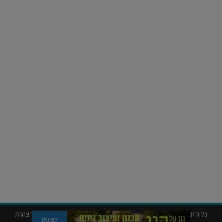
על העושר והכוח שבצבע: ריאיון עם המעצבת בטאן לורה ווד |
23.02.2026
נדל"ן
חלומות בהקיץ? כך נראה מלון היוקרה של אקירוב בפריז |
04.02.2026
כל הזכויות שמורות © 2019 ללג'יט – המגזין לאדריכלות עיצוב ונדל"ן |
הצהרת