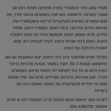
סטודיו iota, בחר להתמודד בצורה מפתיעה ויוצאת דופן עם
משבר הקורונה. לראשונה, הוא מציג בשואורום צבעוני ונודד, את
מגוון המוצרים הסרוגים מקולקציית הריהוט והאקססוריז שלו.
מציאות החיים החדשה, גרמה לאנשי הסטודיו לחשב מסלול
מחדש, תרתי משמע, לצאת מהמקום הפיזי של חנות הסטודיו
ולהגיע, באופן בלתי שגרתי ובטוח, לקהל לקוחות רחב ומגוון
לאורכה ולרוחבה של הארץ.
במהלך חודש ספטמבר ורגע לפני החגים, יצאו המעצבות עם וואן
פולאוסווגן משנות ה 50, יעצרו במספר נקודות מרכזיות ברחבי
הארץ ויגיעו גם אל בתי לקוחות לפי הזמנה מראש. בשואורום
הנודד, יוצגו שטיחים, נדנדנות, מוביילים, סלים ועוד שלל מתנות
ומוצרים ייחודיים מהקולקציה של המותג, שעוצבו כולן כאן
בישראל.
ליצירת קשר ותיאום מפגש מתחת לבית, התקשרו לחן או שלחו
וואצאפ: 054-4786732.