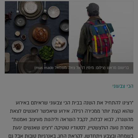
ברישום מראש (צילום: מימין דניאל צאל. משמאל mus made)
הכי צבעוני
"רצינו להתחיל את השנה בבית הכי צבעוני שראיתם באירוע
שהוא קצת יותר ממכירה רגילה. אירוע שיאפשר לאנשים לצאת
מהשגרה, לבוא לבלות, לקבל השראה וליהנות מעיצוב ואמנות"
אומרת נועה הולצשטיין, לסטודיו טוטיקה "רצינו שאנשים יגעת
בשמחה ובצבע ויתחדשו, לקראת החג, באנרגיות טובות אבל גם