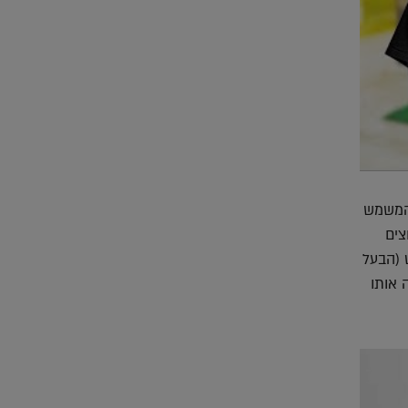
 המשמש
מש רוצים
 (הבעל
 אותו