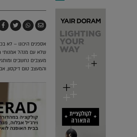
שלח
שתף
צייץ
ש
בדואר
ב-
ב-
ב
אלקטרוני
Whatsapp
witter
k
אספנים היכונו – לא בכ
שלא עם מנהל אמנותי מו
והמעצב טום דיקסון, אב