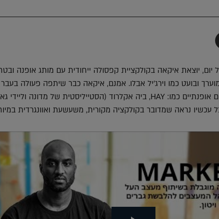
תף
-
Faceboo
T
ל יום, יוצאת איקאה בקולקציית קפסולה ייחודית עם מותג אופנה ובט
ערך ובועט כמו וירג'יל אבלו. אמנם, איקאה כבר שיתפה פעולה בעבר 
מעצבים נחשבים ומותגים אופנתיים כמו: HAY, ביה אקלרוד (הסטייליסטית של מדונה וליידי 
ל עכשיו נראה שמדובר בקולקציה מקורית, משעשעת ואוונגרדית במיוח