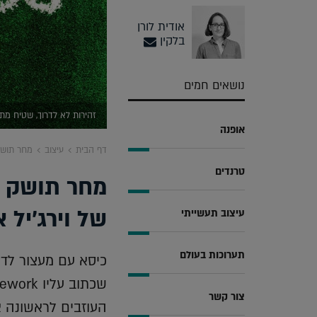
אודית לורן
בלקין
נושאים חמים
זהירות לא לדרוך, שטיח מתו
אופנה
דף הבית
עיצוב
מחר תושק
טרנדים
מחר תושק ב
של וירג'יל 
עיצוב תעשייתי
תערוכות בעולם
כיסא עם מעצור לדל
צור קשר
העוזבים לראשונה 