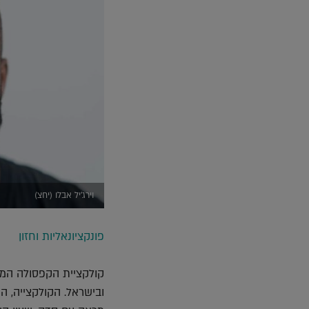
וירג'יל אבלו (יחצ)
פונקציונאליות וחזון