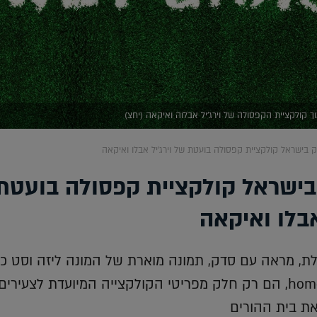
ך קולקציית הקפסולה של וירג'יל אבלוה ואיקאה (יחצ)
 בישראל קולקציית קפסולה בועטת של וירג'יל אבלו ואיקאה
ישראל קולקציית קפסולה בועטת
אבלו ואיקאה
ת, מראה עם סדק, תמונה מוארת של המונה ליזה וסט כל
שכתוב עליו homework, הם רק חלק מפריטי הקולקצייה המיועדת לצעירים
את בית ההורים