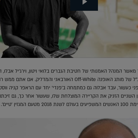
אשר המנהל האמנותי של חטיבת הגברים בלואי ויטון, וירג'יל אבלו,
גם כיזם, אמן די ג'יי ומנכ"ל של מותג האופנה Off-White האורבאני והמדליק. אם אתם מ
ני כעשור, עבד אבלוה גם כמתמחה ב'פנדי' יחד עם הראפר קניה ווסט
 השניים הזניק את הקריירה המוצלחת שלו, שעשור אחר כך, גם זיכתה
מגזין 'טיים'.