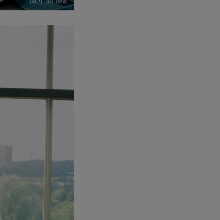
שעון זמני (יחצ)