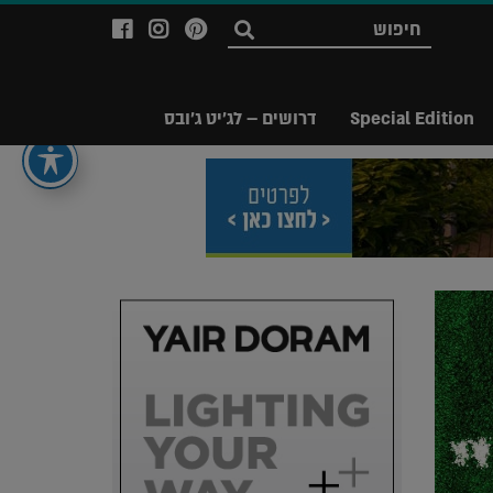
לעמוד
לעמוד
לעמוד
חפש
ה-
ה-
ה-
Facebook
Instagram
Ppinterest
של
של
של
Special Edition
דרושים – לג'יט ג'ובס
מגזין
מגזין
מגזין
לג'יט
לג'יט
לג'יט
Legit
Legit
Legit
Magazine
Magazine
Magazine