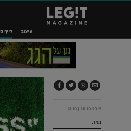
עיצוב
לייף סט
שלח
שתף
צייץ
שתף
בדואר
ב-
ב-
ב-
אלקטרוני
Whatsapp
Twitter
Facebook
30.10.2019 | 13:10
מאת