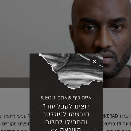
×
איזה כיף שאתם LEGIT!
רוצים לקבל עוד?
הירשמו לניוזלטר
קולקציית הקפסולה המוגבלת MARKERAD תושק מחר, יום חמישי, 31/10, בכל
והתחילו לחלום
ובישראל. הקולקצייה, המונה 15 פריטים, פרי עיצובו של אבלו, כוללת רהיטים וחפצים מקוריים
השראה >>