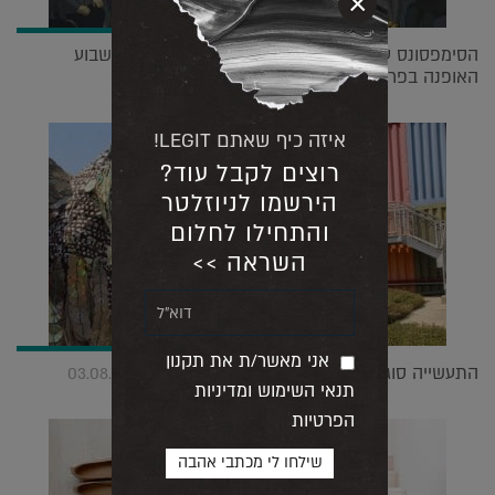
×
הסימפסונס עולים על המסלול של בלנסיאגה לכבוד שבוע
האופנה בפריז |
06.10.2021
איזה כיף שאתם LEGIT!
רוצים לקבל עוד?
הירשמו לניוזלטר
והתחילו לחלום
השראה >>
אני מאשר/ת את תקנון
התעשייה סוגרת מעגל לעיצוב עתיד טוב יותר |
03.08.2021
תנאי השימוש ומדיניות
הפרטיות