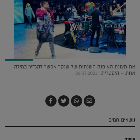
את תצוגת האופנה השנתית של שנקר אפשר להגדיר במילה
אחת – היסטרית |
06.07.2021
שלח
שתף
צייץ
שתף
בדואר
ב-
ב-
ב-
אלקטרוני
Whatsapp
Twitter
Facebook
נושאים חמים
אופנה