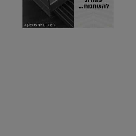
עיצוב עולמי - פריז
כל הדרך משוקולד בזיליקום ועד מוזיאון רודן – האייטם המלא |
04.04.2019