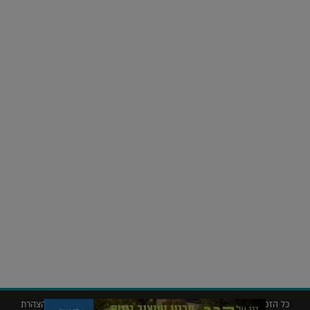
על העושר והכוח שבצבע: ריאיון עם המעצבת בטאן לורה ווד |
23.02.2026
נדל"ן
חלומות בהקיץ? כך נראה מלון היוקרה של אקירוב בפריז |
04.02.2026
כל הזכויות שמורות © 2019 ללג'יט – המגזין לאדריכלות עיצוב ונדל"ן |
הצהרת