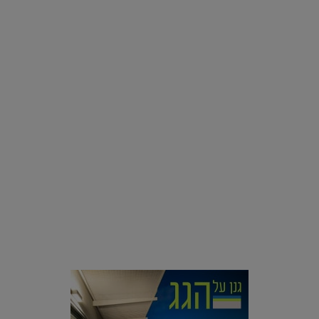
רוצים פיד ירוק יותר? 8 חשבונות אינסטגרם שמצאו אהבה
בצמחים |
15.08.2019
סביבה
הוסיפו לרשימת הדברים שנעשה אחרי: אי פרטי שכולו פארק
מים עתידני |
07.02.2021