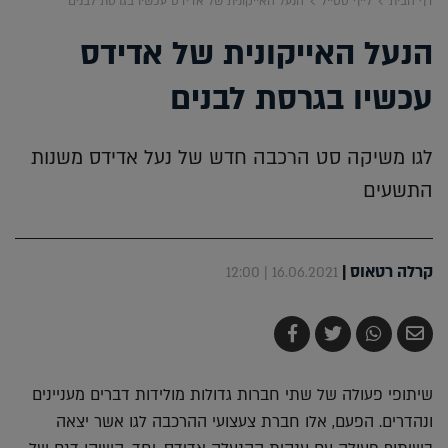
דף הבית
לייף סטייל
הנעל האייקונית של אדידס עכשיו בגרסת לבנים
הנעל האייקונית של אדידס
עכשיו בגרסת לבנים
לגו משיקה סט הרכבה חדש של נעל אדידס משנות
התשעים
קרלה רטאוס
|
16.06.2021 | 12:00
שלח
שתף
צייץ
שתף
בדואר
ב-
ב-
ב-
אלקטרוני
Whatsapp
Twitter
Facebook
שיתופי פעולה של שתי חברות גדולות מולידות דברים מעניינים
ונהדרים. הפעם, אלו חברת צעצועי ההרכבה לגו אשר יצאה