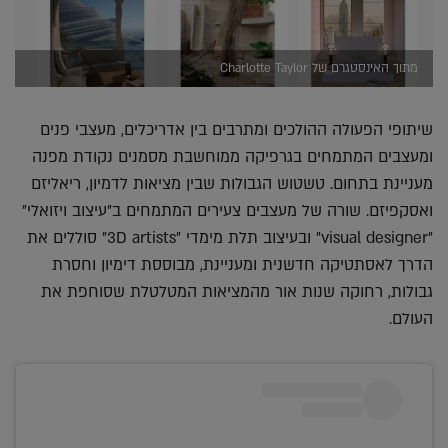
מתוך האינסטגרם של Charlotte Taylor
שיתופי הפעולה ההולכים ומתרבים בין אדריכלים, מעצבי פנים
ומעצבים המתמחים בגרפיקה ממוחשבת מסמנים נקודת מפנה
מעניינת בתחום. טשטוש הגבולות שבין מציאות לדמיון, ריאליזם
ואסקפיזם. שורה של מעצבים צעירים המתמחים ב״עיצוב ויזואלי״
״visual designer״ ובעיצוב תלת מימדי ״3D artists״ סוללים את
הדרך לאסתטיקה חדשנית ומעניינת, מבוססת דימיון וחסרת
גבולות, רחוקה שנות אור מהמציאות המטלטלת שסוחפת את
העולם.