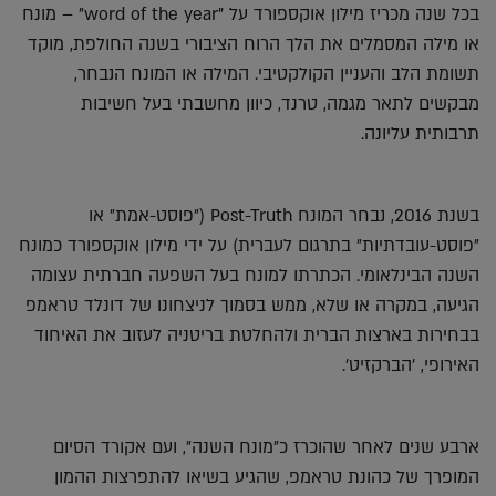
בכל שנה מכריז מילון אוקספורד על "word of the year״ – מונח
או מילה המסמלים את הלך הרוח הציבורי בשנה החולפת, מוקד
תשומת הלב והעניין הקולקטיבי. המילה או המונח הנבחר,
מבקשים לתאר מגמה, טרנד, כיוון מחשבתי בעל חשיבות
תרבותית עליונה.
בשנת 2016, נבחר המונח Post-Truth (״פוסט-אמת״ או
״פוסט-עובדתיות״ בתרגום לעברית) על ידי מילון אוקספורד כמונח
השנה הבינלאומי. הכתרתו למונח בעל השפעה חברתית עצומה
הגיעה, במקרה או שלא, ממש בסמוך לניצחונו של דונלד טראמפ
בבחירות בארצות הברית ולהחלטת בריטניה לעזוב את האיחוד
האירופי, 'הברקזיט'.
ארבע שנים לאחר שהוכרז כ״מונח השנה״, ועם אקורד הסיום
המופרך של כהונת טראמפ, שהגיע בשיאו להתפרצות ההמון