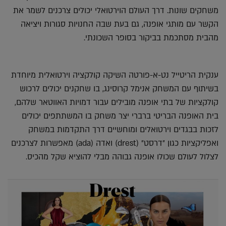
משחקים שונות. דרך העולם הוירטואלי יכולים צרכנים לשמר את
הקשר עם מותגי אופנה, גם בעת שבה החנויות סגורות ויציאה
מהבית מסתכמת בביקור בסופר השכונתי.
ענקית הריטייל נט-א-פורטה השיקה קולקציה וירטואלית מיוחדת
בשיתוף עם המשחק אנימל קרוסינג, בו שחקנים יכולים לרכוש
קולקציות של בתי אופנה מובילים עבור דמויות האווטאר שלהם,
בית האופנה הבריטי ברברי יצר משחק בו המשתתפים יכולים
לזכות בבגדים וירטואלים ומוחשיים דרך התקדמות במשחק
ואפליקציות כגון ״דרסט״ (drest) ואדה (ada) מאפשרות לצרכנים
לצלול לעולם שכולו אופנה גבוהה מבלי להוציא שקל מהכיס.