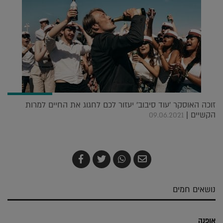
זוכה האוסקר 'עוד סיבוב' יעזור לכם לחגוג את החיים למרות
הקשיים |
09.06.2021
שלח
שתף
צייץ
שתף
בדואר
ב-
ב-
ב-
אלקטרוני
Whatsapp
Twitter
Facebook
נושאים חמים
אופנה