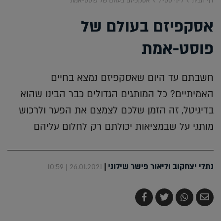
דף הבית
לייף סטייל
אסקפיזם בעולם של פוסט-אמת
אסקפיזם בעולם של
פוסט-אמת
חשבתם עד היום שאסקפיזם נמצא בחיים
האמיתיים? כל המותגים הגדולים כבר הבינו שהוא
בדיגיטל, זה הזמן שלכם לצמצם את הפער ולרכוש
מותגי על שבמציאות יכולתם רק לחלום עליהם
נתלי יצחקוב וליאור פישר שילוני
|
26.01.2021 | 10:59
שלח
שתף
צייץ
שתף
בדואר
ב-
ב-
ב-
אלקטרוני
Whatsapp
Twitter
Facebook