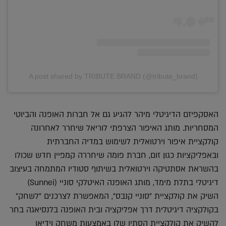
A post shared by TRIBUTE BRAND (@tribute_brand)
האסקפיזם הדיגיטלי מיהר להגיע גם אל חברות האופנה והביוטי
המסחריות. מותג האיפור הצרפתי לוריאל שיחרר לאחרונה
קולקציית איפור וירטואלית לשימוש במדיה החברתית
ובאפליקציות כגון זום, חברת פומה שיחררה קמפיין חדש שכולו
בהשראת אסתטיקה וירטואלית בשיתוף סטודיו המתמחה בעיצוב
דיגיטלי בתלת מימד, מותג האופנה האיטלקי סוניי (Sunnei)
השיק את קולקציית ״סוניי קנבס״, המאפשרת לצרכנים ״לשחק״
בקולקציה דיגיטלית דרך אפליקציה ובית האופנה בלנסיאגה בחר
להשיק את קולקציית הסתיו שלו באמצעות משחק וידיאו