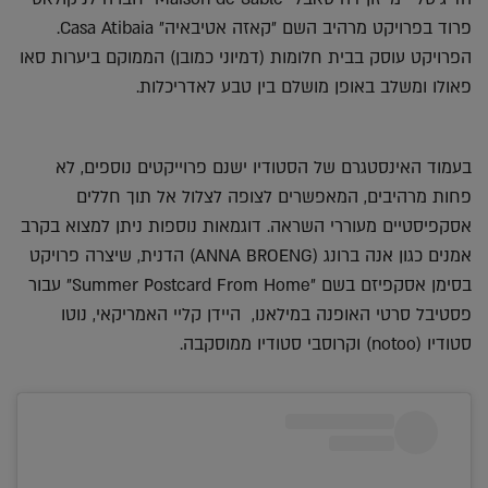
פרוד בפרויקט מרהיב השם ״קאזה אטיבאיה״ Casa Atibaia.
הפרויקט עוסק בבית חלומות (דמיוני כמובן) הממוקם ביערות סאו
פאולו ומשלב באופן מושלם בין טבע לאדריכלות.
בעמוד האינסטגרם של הסטודיו ישנם פרוייקטים נוספים, לא
פחות מרהיבים, המאפשרים לצופה לצלול אל תוך חללים
אסקפיסטיים מעוררי השראה. דוגמאות נוספות ניתן למצוא בקרב
אמנים כגון אנה ברונג (ANNA BROENG) הדנית, שיצרה פרויקט
בסימן אסקפיזם בשם ״Summer Postcard From Home״ עבור
פסטיבל סרטי האופנה במילאנו, היידן קליי האמריקאי, נוטו
סטודיו (notoo) וקרוסבי סטודיו ממוסקבה.