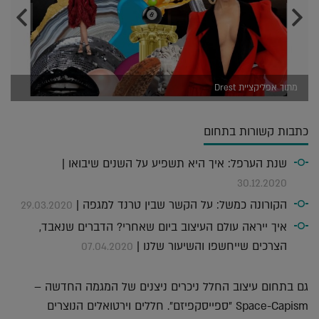
מתוך אפליקציית Drest
כתבות קשורות בתחום
שנת הערפל: איך היא תשפיע על השנים שיבואו |
30.12.2020
הקורונה כמשל: על הקשר שבין טרנד למגפה |
29.03.2020
איך ייראה עולם העיצוב ביום שאחרי? הדברים שנאבד,
הצרכים שייחשפו והשיעור שלנו |
07.04.2020
גם בתחום עיצוב החלל ניכרים ניצנים של המגמה החדשה –
Space-Capism ״ספייסקפיזם״. חללים וירטואלים הנוצרים