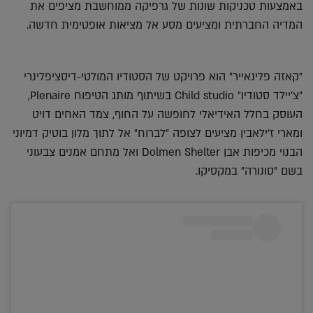
באמצעות טכניקות שונות של גרפיקה ממוחשבת מציפים את
המדיה החברתית ומציעים מסע אל מציאות אופטימית חדשה.
״קאזה פלינאייר״ הוא פרויקט של הסטודיו המולטי-דיסציפלינרי
״צ׳יילד סטודיו״ Child studio בשיתוף מותג הטיפוח Plenaire,
העוסק בחלל האידיאלי לחופשה על החוף, צמד האחים דויט
ומארי ז׳ילאבין מציעים לצופה ״לברוח״ אל לתוך מלון בוטיק דמיוני
הבנוי מכיפות אבן Dolmen Shelter ואל מתחם אמנים צבעוני
בשם ״סונורה״ במקסיקו.