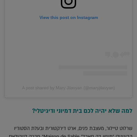
View this post on Instagram
A post shared by Mary Jilavyan (@maryjilavyan)
למה שלא יהיה לכם בית דמיוני ודיגיטלי?
שרלוט טיילור, מעצבת פנים, ארט דירקטורית ובעלת הסטודיו
הדיגיטלי ״מייזון דה סאבל״ Maison de Sable״ חברה לניקולאס