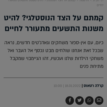
דף הבית
חדשנות
קמתם על הצד הנוסטלגי? להיט משנות התשעים מתעורר
לחיים
קמתם על הצד הנוסטלגי? להיט
משנות התשעים מתעורר לחיים
כיום, עם אין-ספור משחקים וגאדג'טים חדשים, נראה
שבכל זאת אנחנו שולחים מבט נכסף אל העבר ואל
משחקי הילדות שלנו ועכשיו, זהו הגיימבוי שמקבל
מתיחת פנים
קרלה רטאוס
|
18.01.2022 | 10:00
שלח
שתף
צייץ
שתף
בדואר
ב-
ב-
ב-