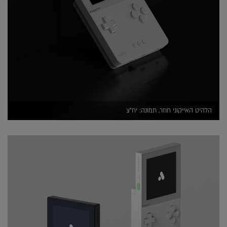
הלהיט האייקוני חוזר, תמונה: יח"צ