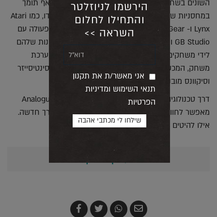
השונים בשחזור מדויק להפליא. למרחיקי לכת, הוא אף תומך
הירשמו לניוזלטר
במחסניות של משחקים מחברות שונות מלבד נינטנדו, כמו Atari
והתחילו לחלום
Lynx ו- Sega Game Gear. בנוסף, החברה שיתפה פעולה עם
השראה >>
GB Studio ומשתמשים יוכלו לעורר לחיים את הרעיונות שלהם
לידי משחקים ללא צורך בידע קודם. לבסוף, מלבד מערכת
משחק, המכשיר פועל כעמדת עבודת אודיו ובעזרת סינטיסייזר
אני מאשר/ת את תקנון
וסיקוונס מובנים, ניתן ליצור מוזיקה וביצועים חיים.
תנאי השימוש ומדיניות
דרך טכנולוגיה מתקדמת ועיצוב מודרני ה-Analogue Pocket
הפרטיות
מאפשר לחוות ולהנות ממשחקי העבר הקסומים בדרך חדשה.
אילו להיטים נוספים הייתם מחדשים?
אולי יעניין אותך גם...
שלח
שתף
צייץ
שתף
בדואר
ב-
ב-
ב-