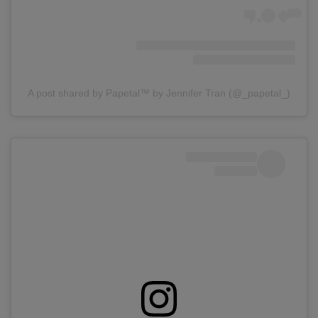
A post shared by Papetal™ by Jennifer Tran (@_papetal_)