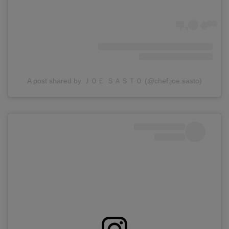
A post shared by ＪＯＥ ＳＡＳＴＯ (@chef.joe.sasto)