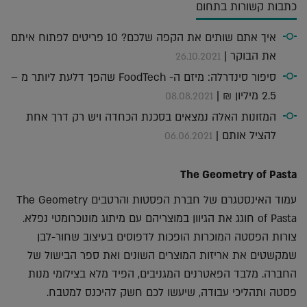
כתבות קשורות בתחום
איך אתם שותים את הקפה שלכם? 10 פריטים לפתוח איתם
את הבוקר |
26.10.2021
סיפור סינדרלה: מיזם ה- FoodTech שהפך דלעת ליותר מ –
2.5 מיליון ₪ |
08.08.2021
המזונות האלה נמצאים בסכנת הכחדה ויש רק דרך אחת
להציל אותם |
06.06.2021
The Geometry of Pasta
עמוד האינסטגרם של חברת הפסטות והרטבים The Geometry
of Pasta חוגג את הגיוון במוצריהם עם מיתוג מונוכרומטי נפלא.
צורות הפסטה המוכרות הופכות לדפוסים בעיצוב שחור-לבן
שמקשטים את אריזות המוצרים השונים ואת ספר הבישול של
החברה. מלבד הפאטרנים המגניבים, הפיד מלא בצילומי מנות
פסטה ותהליכי עבודה, שיעשו לכם חשק להיכנס למטבח.