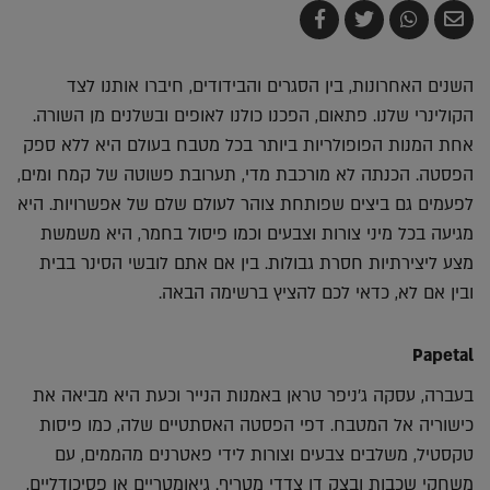
שלח
שתף
צייץ
שתף
בדואר
ב-
ב-
ב-
אלקטרוני
Whatsapp
Twitter
Facebook
השנים האחרונות, בין הסגרים והבידודים, חיברו אותנו לצד
הקולינרי שלנו. פתאום, הפכנו כולנו לאופים ובשלנים מן השורה.
אחת המנות הפופולריות ביותר בכל מטבח בעולם היא ללא ספק
הפסטה. הכנתה לא מורכבת מדי, תערובת פשוטה של קמח ומים,
לפעמים גם ביצים שפותחת צוהר לעולם שלם של אפשרויות. היא
מגיעה בכל מיני צורות וצבעים וכמו פיסול בחמר, היא משמשת
מצע ליצירתיות חסרת גבולות. בין אם אתם לובשי הסינר בבית
ובין אם לא, כדאי לכם להציץ ברשימה הבאה.
Papetal
בעברה, עסקה ג'ניפר טראן באמנות הנייר וכעת היא מביאה את
כישוריה אל המטבח. דפי הפסטה האסתטיים שלה, כמו פיסות
טקסטיל, משלבים צבעים וצורות לידי פאטרנים מהממים, עם
משחקי שכבות ובצק דו צדדי מטריף. גיאומטריים או פסיכודליים,