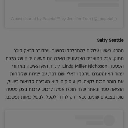
A post shared by Papetal™ by Jennifer Tran (@_papetal_)
Salty Seattle
ממבט ראשון עלולים להתבלבל ולחשוב שמדובר בבצק סוכר
מתוק, אבל התוצרים הצבעוניים האלה הם מעשה ידיה של מלכת
הפסטה, Linda Miller Nichoson. לינדה היא האישה מאחורי
עמוד האינסטגרם שהפך ויראלי ושם דבר, עם יצירות שלוקחות
את חומר הגלם לקצה. בין עיסוקיה, היא מעבירה סדנאות בישול,
הוציאה ספר ובאתר שלה תוכלו אפילו לרכוש ערכות בצק פסטה
מוכן בצבעים שונים. נשאר רק לרדד, לקפל ולבשל כאוות נפשכם.