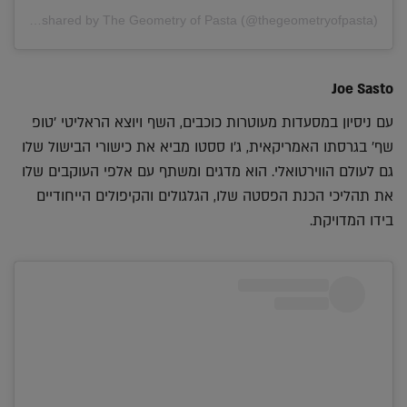
A post shared by The Geometry of Pasta (@thegeometryofpasta)
Joe Sasto
עם ניסיון במסעדות מעוטרות כוכבים, השף ויוצא הראליטי 'טופ
שף' בגרסתו האמריקאית, ג'ו ססטו מביא את כישורי הבישול שלו
גם לעולם הווירטואלי. הוא מדגים ומשתף עם אלפי העוקבים שלו
את תהליכי הכנת הפסטה שלו, הגלגולים והקיפולים הייחודיים
בידו המדויקת.