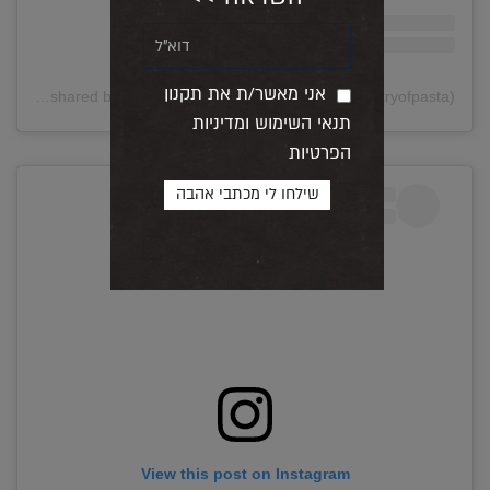
אני מאשר/ת את תקנון
A post shared by The Geometry of Pasta (@thegeometryofpasta)
תנאי השימוש ומדיניות
הפרטיות
View this post on Instagram