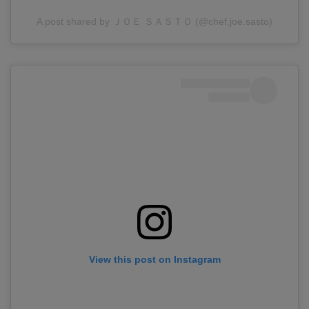
A post shared by ＪＯＥ ＳＡＳＴＯ (@chef.joe.sasto)
View this post on Instagram