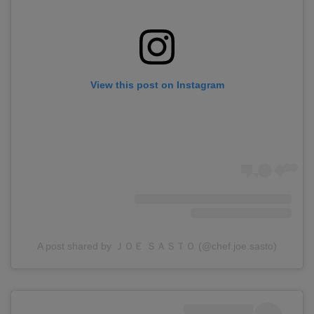
View this post on Instagram
A post shared by ＪＯＥ ＳＡＳＴＯ (@chef.joe.sasto)