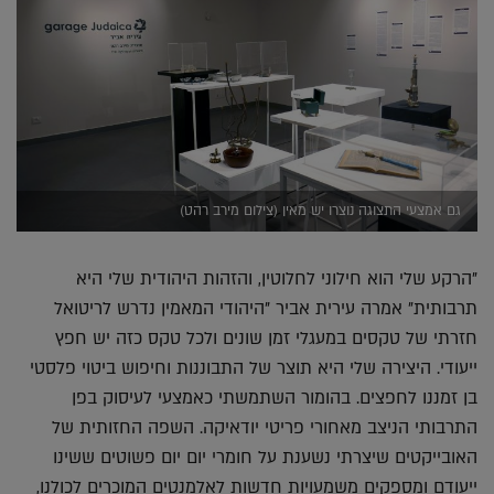
גם אמצעי התצוגה נוצרו יש מאין (צילום מירב רהט)
"הרקע שלי הוא חילוני לחלוטין, והזהות היהודית שלי היא
תרבותית" אמרה עירית אביר "היהודי המאמין נדרש לריטואל
חזרתי של טקסים במעגלי זמן שונים ולכל טקס כזה יש חפץ
ייעודי. היצירה שלי היא תוצר של התבוננות וחיפוש ביטוי פלסטי
בן זמננו לחפצים. בהומור השתמשתי כאמצעי לעיסוק בפן
התרבותי הניצב מאחורי פריטי יודאיקה. השפה החזותית של
האובייקטים שיצרתי נשענת על חומרי יום יום פשוטים ששינו
ייעודם ומספקים משמעויות חדשות לאלמנטים המוכרים לכולנו,