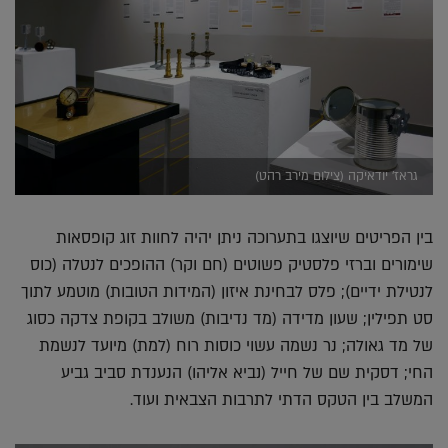
גראז' יודאיקה (צילום מירב רהט)
בין הפריטים שיוצגו בתערוכה ניתן יהיה לחוות זוג קופסאות
שימורים וברזי פלסטיק פשוטים (חם וקר) ההופכים לנטלה (כוס
לנטילת ידיים); פלס לבחינת איזון (המידות הטובות) מוטמע לתוך
סט תפילין; שעון מדידה (מד נדיבות) משולב בקופת צדקה כסוג
של מד גאולה; נר נשמה עשוי כוסות רוח (למת) מיועד לנשמת
החי; דסקית שם של חייל (נביא אליהו) הנענדת סביב גביע
המשלב בין הטקס הדתי לתרבות הצבאית ועוד.