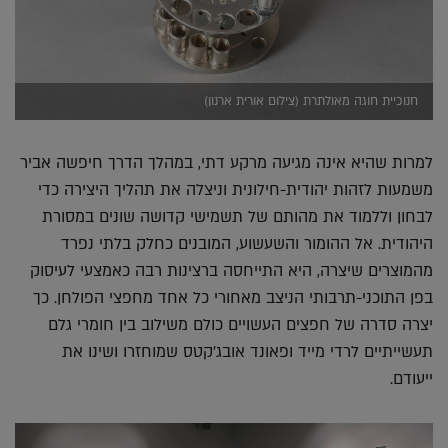
חנוכיית חוגה מאולתרת (צילום אורית ארנון)
למרות שהיא אינה מגיעה מרקע דתי, במהלך הדרך חיפשה אביר
משמעות לזהות יהודית-חילונית וניצלה את תהליך היצירה כדי
לבחון וללמוד את מהותם של תשמישי קדושה שונים במסורת
היהודית. אל ההומור והשעשוע, המובנים כחלק בלתי נפרד
מהמוצרים שיצרה, היא התייחסה ברצינות רבה כאמצעי לעיסוק
בפן התוכני-תרבותי הניצב מאחורי כל אחד מחפצי הפולחן. כך
יצרה סדרה של חפצים העשויים כולם משילוב בין חומרי גלם
תעשייתיים לרדי מייד ופאונד אובג'קטס שמוחזרו ושינו את
ייעודם.