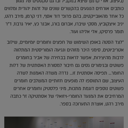
(בעיצוב אורי קרמן) שיצא במקביל ובו גם טקסטים של מגוון
כותבים אורחים הנוגעים בהקשרים שונים של זהות יהודית ומלווים
כל אחד מהאובייקטים, בהם פרופ' דוד אסף, דני קרמן, מירב רהט,
יניב איצקוביץ, מסקי שיברו, אברום בורג, אבנר כץ, יאיר גרבוז, ד"ר
תומר פרסיקו, אלי אליהו ועוד.
"לצד הסטה באופן השימוש של חפצים וחומרים יומיומיים, שילוב
אטריביוטים, סימני היכר מזוהים ונגיעה הומוריסטית המתלווה
לרבות מהיצירות, אפשר לראות בבחירה של אביר בחומרים
פשוטים ובגימורים גסים גם חיבור למסורת האסתטית של דלות
החומר… תפיסה אסתטית זו… נדדה משדה האמנות לשדה
העיצוב, שם התווספו לה מופעים חזותיים המשלבים חומרים
פשוטים נוספים דוגמת מתכות, מיני פלסטיק וחומרים אחרים
המרחיבים את המנעד החומרי-ויזואלי של אסתטיקה זו" כתבה
מירב רהט, אוצרת התערוכה בספר.