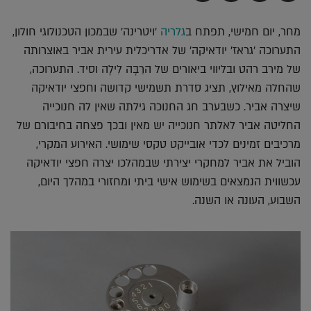
בדואר
ב-
ב-
ב-
אלקטרוני
Whatsapp
Twitter
Facebook
מחר, יום חמישי, תפתח ב
גלריה
'ויטרינה' שבמכון הטכנולוגי חולון,
התערוכה 'גראז' יודאיקה' של אדריכלית עירית אביר באוצרותה
של מירב רהט ובליווי ביאורים של הרַבָּה לִילָה וסיד. התערוכה,
שהחלה מאילוץ, תציג סדרת תשמישי קדושה וחפצי יודאיקה
שיצרה אביר. כשבערב חג החנוכה גילתה שאין לה חנוכייה
החליטה אביר לאלתר חנוכייה יש מאין ובכך פצחה בחיבורם של
מרכיבים זמינים לכדי אובייקט טקסי שימושי. האירוע המקרי,
הוביל את אביר למחקרי יצירתי שבמהלכו יצרה חפצי יודאיקה
עכשווית הנמצאים בשימוש אישי ביתי ומחזורי במהלך היום,
השבוע, העונה או השנה.