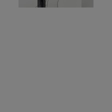
עיצוב עולמי - פריז
כל הדרך משוקולד בזיליקום ועד מוזיאון רודן – האייטם המלא |
04.04.2019