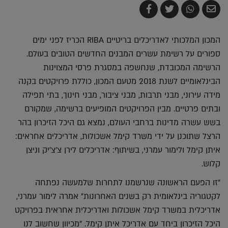
שלח
שתף
צייץ
שתף
בדואר
ב-
ב-
ב-
אלקטרוני
Whatsapp
Twitter
Facebook
המכון המלכותי לאדריכלים בריטיים RIBA הכריז לפני ימים
ספורים על רשימת עשרים המבנים החדשים הטובים בעולם.
הרשימה המכובדת, שנחשפה במסגרת פרסי המצוינות
הבינלאומיים לשנת 2018 מטעם המכון, כוללת פרויקטים בקנה
מידה עירוני, מבני תרבות, מבני ציבור, מבני חינוך, בתי תפילה
ובתים פרטיים. מבין הפרויקטים המופיעים ברשימה, שמקורם
בשש עשרה מדינות ברחבי העולם, נמצא גם היכל הזיכרון בהר
הרצל שתוכנן על ידי משרד קימל אשכולות, אדריכלים אחראים:
איתן קימל ולימור עמרני, בשיתוף: אדריכלים לירן צ'צ'יק וניצן
קלוש.
"זו הפעם הראשונה שנרשמנו לתחרות שלמעשה נפתחה
לקטגוריה בינלאומית רק בשנים האחרונות" אמרה לימור עמרני,
אדריכלית במשרד קימל אשכולות ואדריכלית אחראית בפרויקט
היכל הזיכרון ביחד עם אדריכל איתן קימל. "מכיוון שחשוב לנו