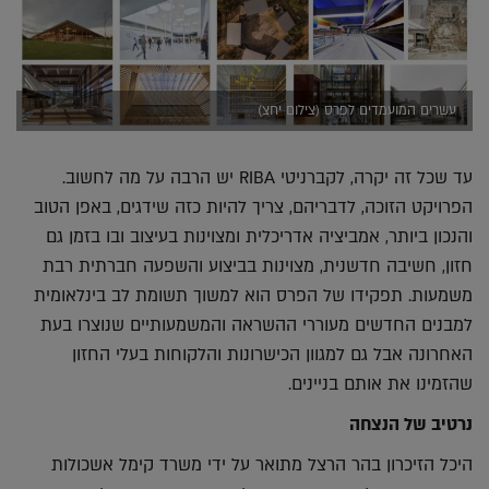
עשרים המועמדים לפרס (צילום יחצ)
עד שכל זה יקרה, לקברניטי RIBA יש הרבה על מה לחשוב.
הפרויקט הזוכה, לדבריהם, צריך להיות כזה שידגים, באפן הטוב
והנכון ביותר, אמביציה אדריכלית ומצוינות בעיצוב ובו בזמן גם
חזון, חשיבה חדשנית, מצוינות בביצוע והשפעה חברתית רבת
משמעות. תפקידו של הפרס הוא למשוך תשומת לב בינלאומית
למבנים החדשים מעוררי ההשראה והמשמעותיים שנוצרו בעת
האחרונה אבל גם למגוון הכישרונות והלקוחות בעלי החזון
שהזמינו את אותם בניינים.
נרטיב של הנצחה
היכל הזיכרון בהר הרצל מתואר על ידי משרד קימל אשכולות