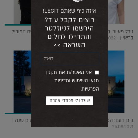
איזה כיף שאתם LEGIT!
רוצים לקבל עוד?
הירשמו לניוזלטר
גירל פאוור: השותפות החדשות של משרד האדריכלים המוביל
והתחילו לחלום
בריאיון |
29.11.2022
השראה >>
אני מאשר/ת את תקנון
תנאי השימוש ומדיניות
הפרטיות
בית העם: הפרויקט ששומר ושוחזר אחרי יותר משישים שנה |
25.08.2021