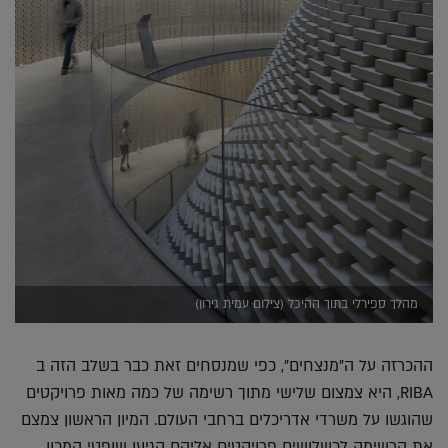
מהלך ספירלי בתוך ההיכל (צילום עמית גירון)
ההכרזה על ה"מנצחים", כפי שמנסחים זאת כבר בשלב הזה ב
RIBA, היא צמצום שלישי מתוך רשימה של כמה מאות פרויקטים
שהוגשו על משרדי אדריכלים ברחבי העולם. המיון הראשון צמצם
את הרשימה לכשלושים פרויקטים אליהם הגיעו שופטי המכון