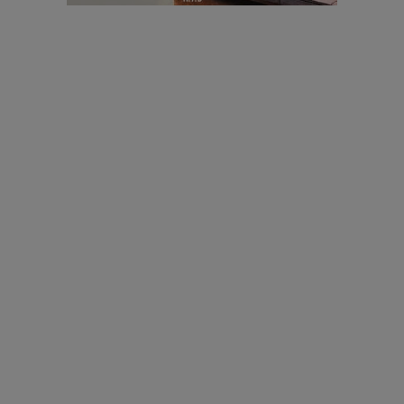
עיצוב עולמי - פריז
כל הדרך משוקולד בזיליקום ועד מוזיאון רודן – האייטם המלא |
04.04.2019