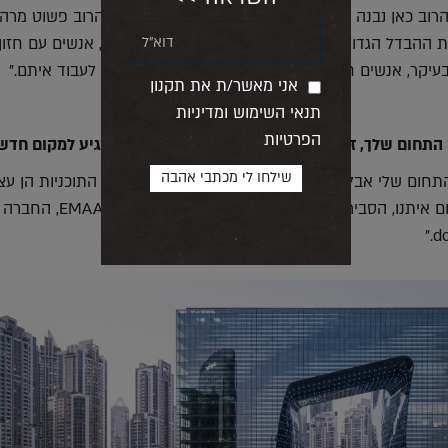
"בהחלט מרגיש אחרת. הרוב כאן נבנה ב-15 השנים האחרונות, אז הכל חדש והרוב פשוט מר
את ההבדל הגדול עושים האנשים שהפריחו את המדבר, אנשים עם חזון,
בעיקר, אנשים חכמים, חמים ומאירי פנים. תענוג אמיתי לעבוד איתם."
אני מאשר/ת את תקנון
תנאי השימוש ומדיניות
הפרטיות
 התחום שלך, זה משהו שאתה שם אליו לב כשאתה מגיע למקום חדש
התחום שלי אבל כאן זו חגיגה לעיניים וזו רק ההתחלה. התוכניות הן עצ
והמשך יבוא. ולגבי השלום איתנו, הסביר את זה בצו