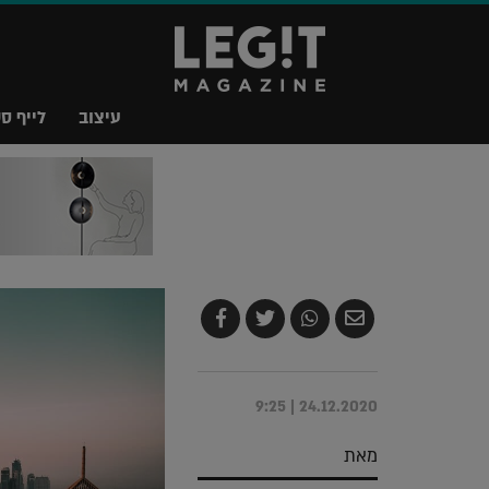
עיצוב
לייף סט
שלח
שתף
צייץ
שתף
בדואר
ב-
ב-
ב-
אלקטרוני
Whatsapp
Twitter
Facebook
24.12.2020 | 9:25
מאת