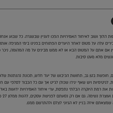
תף
-
Faceboo
T
ת הלוך ושוב לאיחוד האמירויות הפכו לעניין שבשגרה. כל שבוע אנחנו
רים עלה על מטוס לאחד היעדים הפתוחים בפנינו בימי המגיפה אותה
ן אם אתם על המטוס הבא או לא ממש מבינים על מה המהומה, ניכר כ
שים מלא מעט סיבות.
, חופשת בטן גב, תחושת הכיבוש של יעד חדש, תכונת נהנתנות שלא 
ת, לגיטימיות ויש שאף יגידו שכולן לג'יט אך עם כל הכבוד לסלפי עם חל
 את רמת היוקרה הבלתי נתפסת, ערי איחוד האמירויות ידועות באדר
פורצת גבולות, עוצמ
 שמצאתם איזה בניין לא הגיוני לצלם ולהתרשם ממנו.