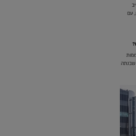
היב
 עם
?
ומות
רה מושלמת המנכ״ל של EMAAR, החברה שבנתה