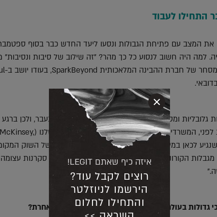
 התחילו לעבוד
ו את המצב עם פתיחת הגבולות ונסעו ליעד החדש כבר בסוף ספטמבר
ה. למה היה חשוב לנסוע כל כך מהר? "זה שילוב של סיבות ונסיבות" מ
אמיר הרמתי, סמנכ"ל המסחר של
×
 גלובליות ומסיבות מובנות נמנע מאיתנו לעבוד כאן בעבר, ולכן ברגע
שהתאפשר ואפילו קצת לפני, המשרדים המקומיים של השותפים הגלובליים שלנו (McKinsey
כו חזק שנגיע לכאן במיידי." הוא מספר, ומוסיף כי "ה'בתוליות' של השוק המקו
ו, מגבלות הקורונה והפתיחה של דובאי לעסקים ובעיקר סקרנות עצומה
איזה כיף שאתם LEGIT!
."
רוצים לקבל עוד?
הירשמו לניוזלטר
והתחילו לחלום
גדולות בעולם כבר שנים, אבו דאבי ודובאי הרגישו אחרת?
השראה >>