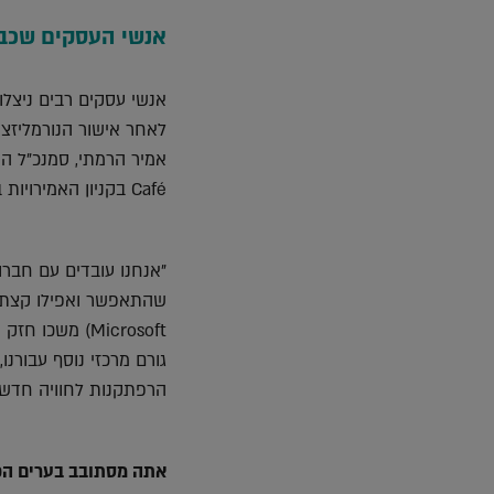
אנשי העסקים שכבר
אנשי עסקים רבים ניצל
לאחר אישור הנורמליזצי
Café בקניון האמירויות בדובאי.
"אנחנו עובדים עם חברות
Microsoft) מש
גורם מרכזי נוסף עבורנ
הרפתקנות לחוויה חדשה
אתה מסתובב בערים הכי 