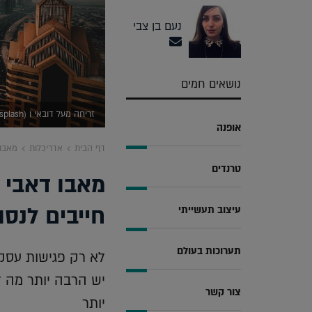
נעם בן צבי
נושאים חמים
זריחה מעל דובאי ו Burj Khalifa (unsplash)
אופנה
דף הבית
אדריכלות
מאבו דאבי לדובאי
טרנדים
חייבים לנסו
עיצוב תעשייתי
תערוכות בעולם
יש הרבה יותר מה לה
צור קשר
יותר