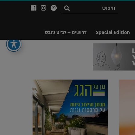
לעמוד
לעמוד
לעמוד
חפש
ה-
ה-
ה-
Facebook
Instagram
Ppinterest
של
של
של
Special Edition
דרושים – לג'יט ג'ובס
מגזין
מגזין
מגזין
לג'יט
לג'יט
לג'יט
Legit
Legit
Legit
Magazine
Magazine
Magazine