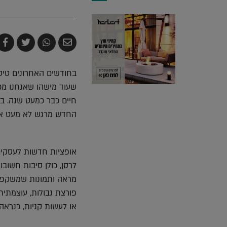
שלח
שתף
צייץ
ש
בדואר
ב-
ב-
ב
אלקטרוני
Whatsapp
witter
k
בחודשים האחרונים טיסו
שעוד מישהו שאנחנו מכי
חיים כבר כמעט שנה. בי
החדש מרגש לא מעט אנ
אופציות חדשות לעסקים
לרסן, כולן סיבות חשובו
מראה ותמונות שמשקפות
או לעשות קניות, כנראה