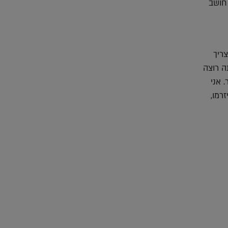
 חושב
ריך
ה רוצה
 אני
רמו,