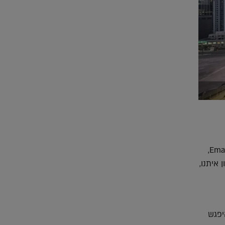
הרמתי מתייחס למוחמד אלאבר Mohammed Al Abbar, המייסד והבעלים של Emaar Properties,
איתנו,
יפגש