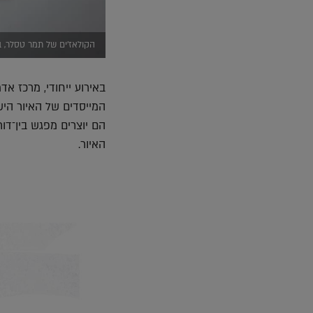
הקולאז'ים של תמר טסלר, בת
באירוע ייחודי, מרכז א
המייסדים של האיור היש
הם יוצרים מפגש בין־ד
האיור.