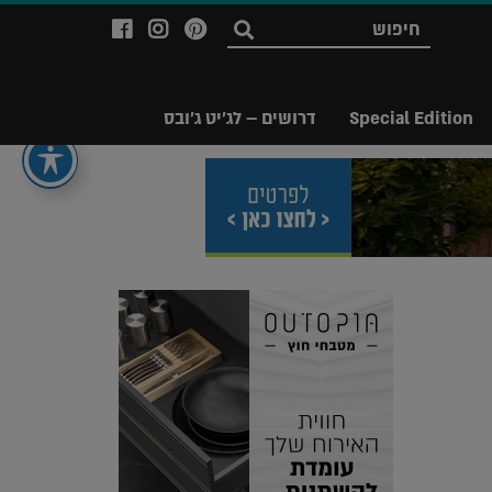
לעמוד
לעמוד
לעמוד
חפש
ה-
ה-
ה-
Facebook
Instagram
Ppinterest
של
של
של
Special Edition
דרושים – לג'יט ג'ובס
מגזין
מגזין
מגזין
לג'יט
לג'יט
לג'יט
Legit
Legit
Legit
Magazine
Magazine
Magazine