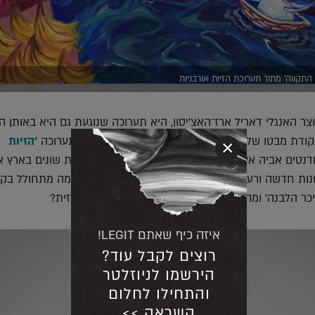
התקווה' מתוך תערוכת הזיות אורבניות
ר האנגלי דאריל ארז־האצ׳יסון, היא תערוכה שנוגעת גם היא באותן ה
נקודת מבטו של עולה חדש שבוחן את המושג 'בית'. בתערוכה
'הזיות
×
טים אביה איל, דן שריד ומיכל שץ, שמגיעים ממקומות שונים בארץ א
שנות חדשה ורעננה. הם שואלים את עצמם, בין השאר, מה מתחולל בק
כיכר הלבנה' ומה קורה כשהולכים לאיבוד בתחנה המרכזית?
איזה כיף שאתם LEGIT!
רוצים לקבל עוד?
הירשמו לניוזלטר
והתחילו לחלום
השראה >>