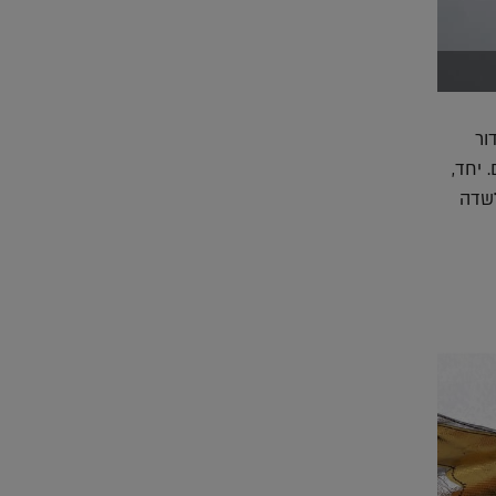
ור
 יחד,
לשדה