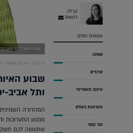
קרלה
רטאוס
נושאים חמים
שבוע האיור 2021 יוצא לדרך, איור: אלי בבג׳נוב
אופנה
דף הבית
תרבות ואמנות
שב
טרנדים
ותל אביב-י
עיצוב תעשייתי
תערוכות בעולם
המהדורה השמינית ש
ממגוון התערוכות ו
צור קשר
שתעשה לכם חשק 