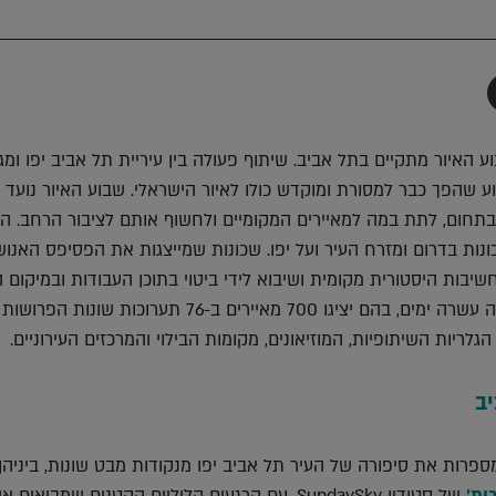
תף
-
Faceboo
T
האיור מתקיים בתל אביב. שיתוף פעולה בין עיריית תל אביב יפו ומגז
וע שהפך כבר למסורת ומוקדש כולו לאיור הישראלי. שבוע האיור נועד 
בתחום, לתת במה למאיירים המקומיים ולחשוף אותם לציבור הרחב. ה
ונות בדרום ומזרח העיר ועל יפו. שכונות שמייצגות את הפסיפס האנוש
יבות היסטורית מקומית ושיבוא לידי ביטוי בתוכן העבודות ובמיקום ה
שבוע האיור, הוא למעשה עשרה ימים, בהם יציגו 700 מאיירים ב-76 תערוכות ש
גלריות השיתופיות, המוזיאונים, מקומות הבילוי והמרכזים העירוניים.
ב
פרות את סיפורה של העיר תל אביב יפו מנקודות מבט שונות, ביניה
ות'
של סטודיו SundaySky, עם הרגעים הליליים הקטנים שמביאים 