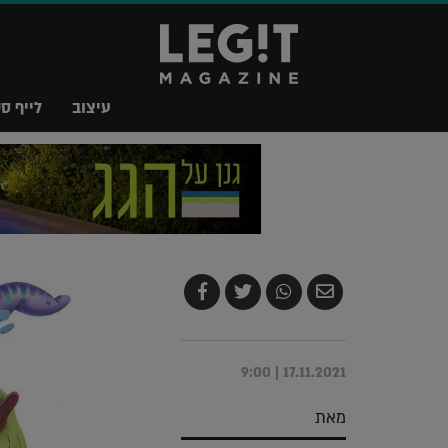
עיצוב
לייף סט
שלח
שתף
צייץ
שתף
בדואר
ב-
ב-
ב-
אלקטרוני
Whatsapp
Twitter
Facebook
17.11.2021 | 9:00
מאת