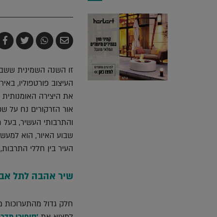
שלח
שתף
צייץ
ש
בדואר
ב-
ב-
ב
אלקטרוני
Whatsapp
witter
k
זו השנה השמינית ששבוע 
העיצוב פורטפוליו, באיר
את היצירה האומנותית 
אור הזרקורים נח על שכ
והתרבותי העשיר, בעל חש
העיר בין חללי התרבות, ה
שיר אהבה לתל אבי
חלק גדול מהתערוכות מס
למצוא את
'סיפורי מדרכ