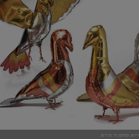
מן, תצלום: ניר פרידמן