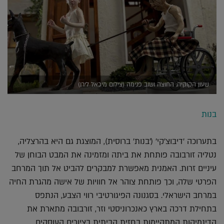
שעון הקוקיה, החוצה ושוב פנימה (צילום מיכאל לירן)
בנות
בתערוכה 'דיבוצ'קי' ('בנות' ברוסית), המוצגת גם היא בהרצליה,
נטליה זורבובה פותחת את ביתה ומזמינה את המבט הבוחן של
עיניים זרות. האמנית מאפשרת למבקרים להביט אל תוך המרחב
הפרטי שלה, וכך פותחת צוהר אל חוויות של אישה מהגרת החיה
במרחב הישראלי. בסגנונה הפיגורטיבי רווי הצבע, הנתפס
בתחילת דרכה בארץ כאנכרוניסטי וזר, זורבובה מתארת את
הדינמיקות המתקיימות בחזית הביתית בציורים העוסקים