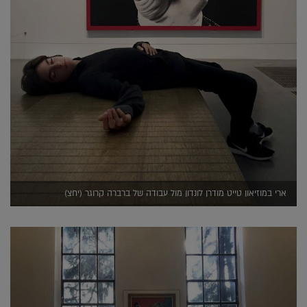
ארי במוזיאון טייט מודרן לונדון מול עבודה של ברברה קרוגר (יחצ)