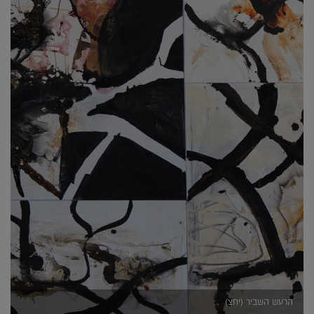
הרעש השביר (יחצ)