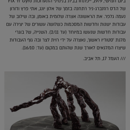
ביום חמישי, 19/9, ייפתחו בבית בנימיני התערוכות FIX 'n' Gyro
של הדס רוזנברג-ניר ו'תחנה בזמן' של אלון יונג, אתי פרץ ודורון
נעמה גלפר. את הראשונה אצרה שלומית באומן, ובה שילוב של
עבודות ישנות וחדשות המסכמות כשלושה עשורים של יצירה עם
עבודות חדשות שנעשו במיוחד (עד 2/11). השנייה, של בוגרי
מלגת 'סטודיו ראשון', נאצרה על ידי רוית לצר ובה גוף העבודות
שיצרו המלגאים לאורך שנת שהותם במקום (עד: 16/10).
/// העמל 17, תל אביב.