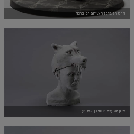
הדס רוזנברג ניר (צילום רם ברכה)
אלון יונג (צילום שי בן אפרים)