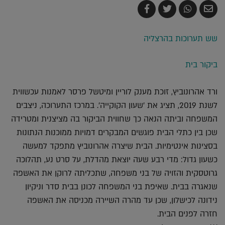
שלח
שתף
צייץ
שתף
בדואר
ב-
ב-
ב-
אלקטרוני
Whatsapp
Twitter
Facebook
שש תערוכות בהרצליה
ביקור בית
ורד אהרונוביץ, זוכת מענק לוריין ומיטשל פרסר לאמנות עכשווית
לשנת 2019, תציג את 'שעון הקוקייה'. במרכז התערוכה, ניצבים
המשפחה וביתה הנאה כך שחווית הביקור בה מציצנית ומטרידה
שכן בין כתלי הבית פוגשים המבקרים דמויות ממוכנות הנתונות
בסצינות אינטימיות. הבית שיצרה אהרונוביץ מתפקד למעשה
כשעון גדול: מדי רבע שעה יוצאת מהדלת, על סרט נע, תהלוכה
גרוטסקית והזויה של בני משפחה, שתכליתה לרוקן את האשפה
שנאגרה בבית. שאיפת בני המשפחה לכונן בבית סדר וניקיון
נידונה לכישלון, שכן עד מהרה השיירה מכניסה את האשפה
חזרה לפנים הבית.