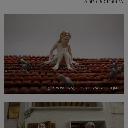
/// אוצרת: איה לוריא.
שעון הקוקיה, מציצנות מטרידה (צילום מיכאל לירן)