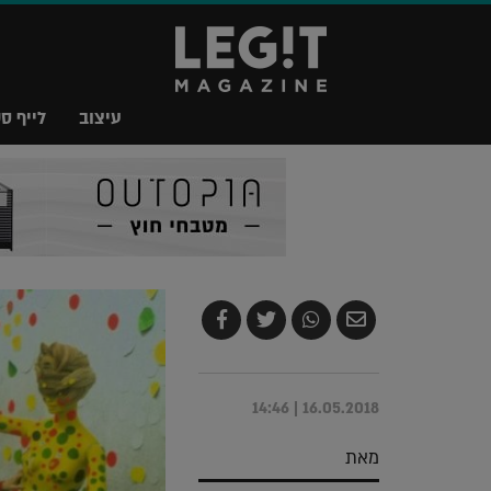
עיצוב
לייף סט
שלח
שתף
צייץ
שתף
בדואר
ב-
ב-
ב-
אלקטרוני
Whatsapp
Twitter
Facebook
16.05.2018 | 14:46
מאת