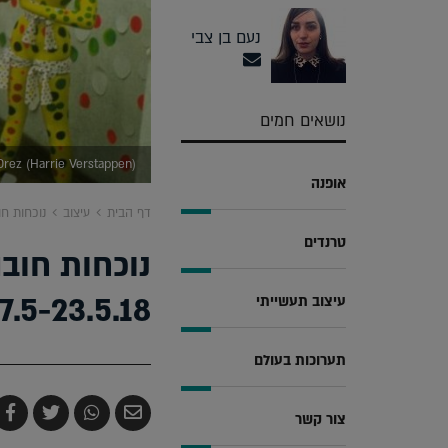
נעם בן צבי
נושאים חמים
Orez (Harrie Verstappen)
אופנה
דף הבית
עיצוב
נוכחות חובה
טרנדים
נוכחות חוב
7.5-23.5.18
עיצוב תעשייתי
תערוכות בעולם
שלח
שתף
צייץ
ש
צור קשר
בדואר
ב-
ב-
ב
אלקטרוני
Whatsapp
witter
k