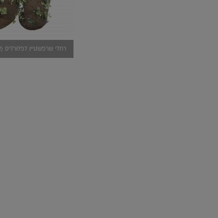
רחלי שרפשטיין לפלורליס (צי