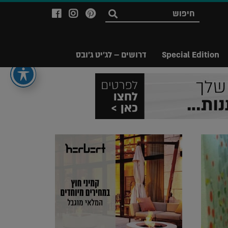
לעמוד
לעמוד
לעמוד
חפש
ה-
ה-
ה-
Facebook
Instagram
Ppinterest
של
של
של
Special Edition
דרושים – לג'יט ג'ובס
מגזין
מגזין
מגזין
לג'יט
לג'יט
לג'יט
Legit
Legit
Legit
Magazine
Magazine
Magazine