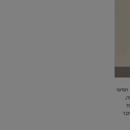
חמישי
ה,
ל
נבר