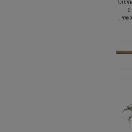
תערוכה
ם
שטיין,