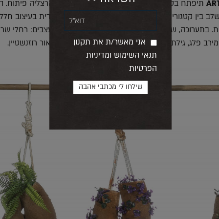
ART
תיפתח בסוף השבוע הקרוב בחנות פלורליס שבהרצליה פיתוח. ה
לב בין קטגוריית הפרחים בחנות, שהפכה להיות טרנדית בעיצוב חללי
ת. בתערוכה, שתוצג עד סוף חודש יוני, יציגו שמונה מעצבים: רחלי שרפ
אני מאשר/ת את תקנון
 מירב פלג, גילת אורקין, קרן שפילשר, אילנית נאוטרה ואור רוזנשטיין.
תנאי השימוש ומדיניות
הפרטיות