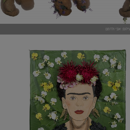
לום: אבי ולדמן)