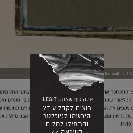
×
Falmouth Port F
צג התערוכה
אחרי המלחמה הקודמת
של הצלם אביב יצחקי החל מיום 
איזה כיף שאתם LEGIT!
חיפה, נע לאורך שנות השבעים והשמונים של המאה הקודמת בין הערים חיפ
רוצים לקבל עוד?
ו משקפים את המעברים בין המדינות. הם מגלים או מסתירים תחושות ש
הירשמו לניוזלטר
 של זהויות ומצבים אנושיים. את התערוכה אצרו אפרת אבני מזא"ה ועי
והתחילו לחלום
1
השראה >>