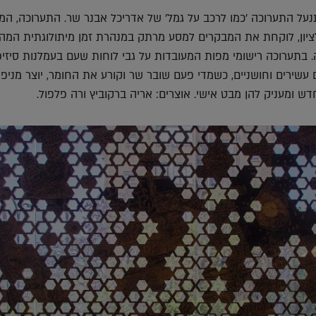
על התערוכה 'כמו לרכב על גמל' של אדריכל אבנר שר. התערוכה, המ
ציון, לוקחת את המבקרים למסע מרתק במנהרת זמן מיתולוגתית המהו
 בתערוכה רישומי מפות המעובדות על גבי לוחות שעם בעמלנות סיזיפ
עשירים וחושניים, כשמדי פעם שובר שר וקורע את החומר, יוצר מניפו
דש ומעניק להן מבט אישי. אוצרים: אריה ברקוביץ ורה פלפול.