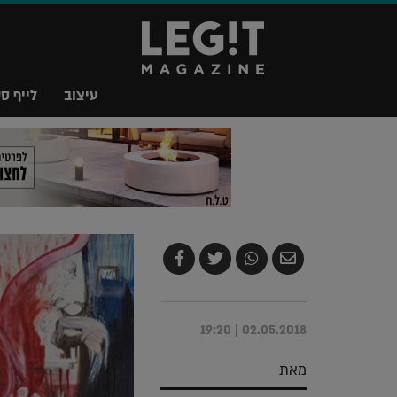
עיצוב
לייף סט
שלח
שתף
צייץ
שתף
בדואר
ב-
ב-
ב-
אלקטרוני
Whatsapp
Twitter
Facebook
02.05.2018 | 19:20
מאת