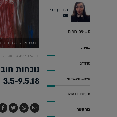
נעם בן צבי
נושאים חמים
רקפת וינר-עומר, 'מדברות' (
אופנה
דף הבית
עיצוב
נוכחות חובה
טרנדים
נוכחות חוב
3.5-9.5.18
עיצוב תעשייתי
תערוכות בעולם
שלח
שתף
צייץ
ש
צור קשר
בדואר
ב-
ב-
ב
אלקטרוני
Whatsapp
witter
k