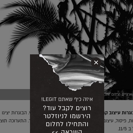
×
ארציים (צילום יחצ)
איזה כיף שאתם LEGIT!
רוצים לקבל עוד?
וגרות עיצוב קרמי של בצלאל
של היחידה ללימודי חוץ. הבוגרות יציגו 
הירשמו לניוזלטר
, פיסול, עיצוב, שריפות מיוחדות, סדנאות זכוכית ועוד. התערוכה תוצ
והתחילו לחלום
11.
השראה >>