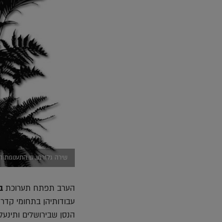
שירה גלזרמן, גן התענוגות ה
הערב תפתח תערוכת
ב
עבודותיהן בתחומי קדרות
הנסן שבירושלים ותינעל ב /5