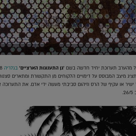
ום יחצ)
חל מהערב תערוכת יחיד חדשה בשם
׳גן התענוגות הארציים׳
בגלריה
8
ציג מיצב המבוסס על דימויים הלקוחים מן התקשורת ומתארים סצנות
ישיר או עקיף של הרס וזיהום סביבתי מעשה ידי אדם. את התערוכה 
.