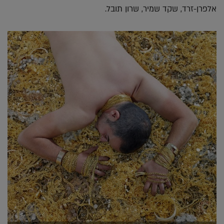
אלפרן-זרד, שקד שמיר, שרון תובל.