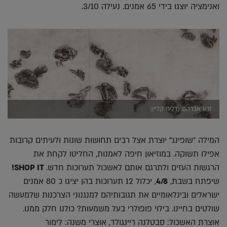
ואנימציה יוצגו בידי 65 אמנים. נעילה 3/10.
זרע אברהם (דליה קליין)
המילה "שופינג" יוצרת אצל רבים תחושות שונות ולעיתים קרובות
אפילו תשוקה. במוזיאון חיפה לאמנות, החליטו לקחת את
הרגשות העזים ולתרגם אותם לאשכול תערוכות חדש.
SHOP IT!
שיפתח בשבת,
4/8
, יכלול 12 תערוכות בהן יציגו כ 80 אמנים
ישראלים ובינלאומיים את תגובותיהם למנגנוני הצרכנות שלמעשה
שולטים בחיינו. בילוי פופולרי בעל משמעות? כולנו חלק ממנו.
אוצרת האשכול: סבטלנה ריינגולד, אוצרי משנה: לימור