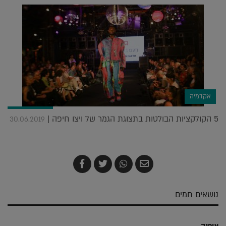
אקדמיה
5 הקולקציות הבולטות בתצוגת הגמר של ויצו חיפה |
30.06.2019
שלח
שתף
צייץ
שתף
בדואר
ב-
ב-
ב-
אלקטרוני
Whatsapp
Twitter
Facebook
נושאים חמים