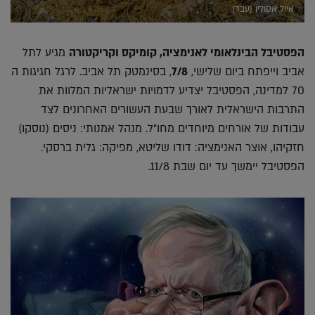
אייל אסולין (עבד)
הפסטיבל הבינלאומי לאנימציה, קומיקס וקריקטורה
מגיע לתל
אביב וייפתח ביום שלישי,
7/8
, בסינמטק תל אביב. לרגל חגיגות ה
70 למדינה, הפסטיבל יצדיע לדמויות ישראליות המלוות את
התרבות הישראלית לאורך שבעת העשורים האחרונים לצד
עבודות של אורחים מיוחדים מחו"ל. מנהל אמנותי: ניסים (נוסקו)
חזקיהו, אוצר האנימציה: דודו שליטא, מפיקה: גלית ברסקי.
הפסטיבל יימשך עד יום שבת 11/8.