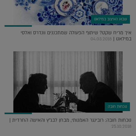
שבוע העיצוב במילאנו
איך מריח שקט? שיתוף הפעולה שמתכננים וונדרס ואלסי
במילאנו |
04.03.2018
נוכחות חובה
נוכחות חובה: רובינגר האמנותי, מבחן לבג"ץ והאישה החרדית |
25.10.2018