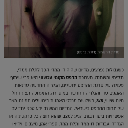
סדרת החלומות (דגנית ברסט)
כשגבולות נפרצים, מדיום שהיה דו ממדי הפך לתלת ממדי,
תזזיתי ומשתנה. תערוכת
הדפס מקומי עכשווי
היא פרי שיתוף
פעולה של סדנת ההדפס ירושלים, הגלריה החדשה סדנאות
האמנים טדי והגלריה החדשה במוסררה. התערוכה תציג החל
מיום שישי,
3/8
, בשלושת מרכזי האמנות בירושלים תמונת מצב
של תחום ההדפס בישראל. המדיום המשלב ידע טכני יחד עם
אפשרויות ביטוי רבות, הגיע למצב שהוא חוצה כל פרקטיקה או
הגדרה. עבודות דו-ממד ותלת-ממד, ספרי אמן, מיצבים, וידיאו