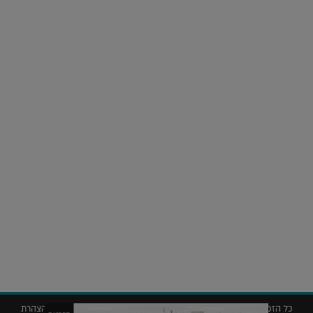
על העושר והכוח שבצבע: ריאיון עם המעצבת בטאן לורה ווד |
23.02.2026
נדל"ן
חלומות בהקיץ? כך נראה מלון היוקרה של אקירוב בפריז |
04.02.2026
כל הזכויות שמורות © 2019 ללג'יט – המגזין לאדריכלות עיצוב ונדל"ן |
הצהרת