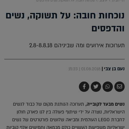
דף הבית
עיצוב
נוכחות חובה: על תשוקה, נשים והדפסים
נוכחות חובה: על תשוקה, נשים
והדפסים
תערוכות אירועים ומה שביניהם 2.8-8.8.18
נעם בן צבי
|
01.08.2018 | 15:23
שלח
שתף
צייץ
שתף
בדואר
ב-
ב-
ב-
אלקטרוני
Whatsapp
Twitter
Facebook
נשים מבעד לקובייה,
תערוכה הנותנת מקום של כבוד לנשים
הישראליות, נוצרה על ידי שיתוף פעולה בין לגו פארק חולון
לחברת LEGO העולמית ומביאה שלושים פורטרטים של נשים
ישראליות משפיעות העשויים כולם מכמאה וחמישים אלף קוביות