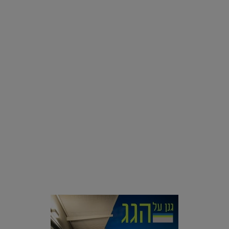
רוצים פיד ירוק יותר? 8 חשבונות אינסטגרם שמצאו אהבה
בצמחים |
15.08.2019
סביבה
הוסיפו לרשימת הדברים שנעשה אחרי: אי פרטי שכולו פארק
מים עתידני |
07.02.2021