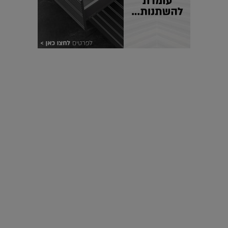
עיצוב עולמי - פריז
כל הדרך משוקולד בזיליקום ועד מוזיאון רודן – האייטם המלא |
04.04.2019