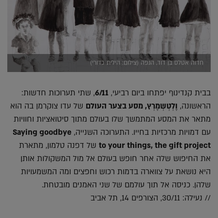
חדוה אטלס בן דוד, הנפה (צילום: הילית כדורי)
בבית קנדינוף יפתחו ביום רביעי,
6/11
, שתי תערוכות חדשות:
הראשונה,
וֶלְטְשְמֶרְץ, מסע בצער העולם
של עדו צוקרמן בה הוא
מתאר את המסע המתמשך שלו בעולם מתוך סיטואציות וחוויות
עם דמויות מרכזיות בחייו. התערוכה השנייה,
Saying goodbye
to your things, the gift project
של דפנה טלמון, מתארת
את החיפוש שלה אחר חופש בעולם אל מול המשקולות אותן
היא נושאת על צווארה בדמות רכוש וחפצים ומה המשמעויות
שלהן. כניסה אל תוך עולמם של שני האמנים מובטחת.
// נעילה: 30/11, הצורפים 14, תל אביב