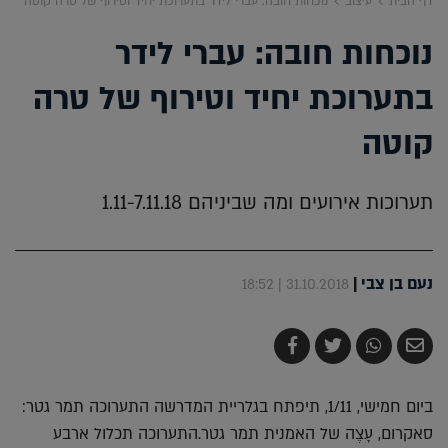
דף הבית
עיצוב
נוכחות חובה: עברי לידר בתערוכת יחיד וטירוף של טרה קוטה
נוכחות חובה: עברי לידר
בתערוכת יחיד וטירוף של טרה
קוטה
תערוכות אירועים ומה שביניהם 1.11-7.11.18
נעם בן צבי
|
31.10.2018 | 18:52
שלח
שתף
צייץ
שתף
בדואר
ב-
ב-
ב-
אלקטרוני
Whatsapp
Twitter
Facebook
ביום חמישי, 1/11, תיפתח בגלריית המדרשה התערוכה תמר גטר:
סאקרום, עָצֶה של האמנית תמר גטר.התערוכה תכלול ארבע