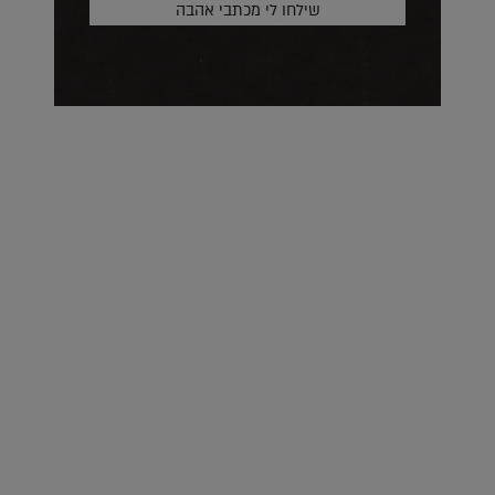
על העושר והכוח שבצבע: ריאיון עם המעצבת בטאן לורה ווד |
23.02.2026