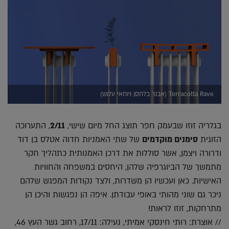
Terracotta Rave (אבנר בלחסן ויוחאי עלוש)
בגלריה זוזו שבעמק חפר תוצג החל מיום שישי,
2/11
, התערוכה
הזוגית
סימנים מוקדמים
של שתי האמניות חדוה אטלס בן דוד
ודרורה ויצמן, אשר סוללות את דרכן האמנותית כתהליך חקר
מתמשך של הביוגרפיה שלהן, היחסים במשפחה והחוויות
האישיות. כאן ועכשיו הן משדרות, ולצד נקודות המפגש שלהם
ניכר גם שוני מהותי באופי עבודתן. איפה הן נפגשות והיכן הן
מתרחקות, זוזו לראות!
// אוצרת: רותי חינסקי אמיתי, נעילה: 17/11, רחוב גשר העץ 46,