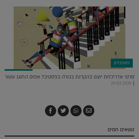
פסטיבלים
סרטי אדריכלות יוצגו בהקרנת בכורה בפסטיבל אפוס החוגג עשור
|
19.03.2019
שלח
שתף
צייץ
שתף
בדואר
ב-
ב-
ב-
אלקטרוני
Whatsapp
Twitter
Facebook
נושאים חמים