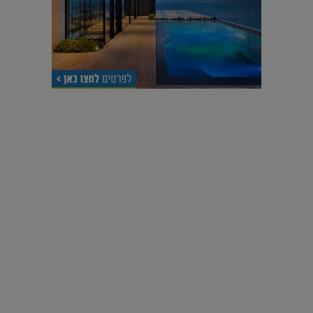
עיצוב עולמי - פריז
כל הדרך משוקולד בזיליקום ועד מוזיאון רודן – האייטם המלא |
04.04.2019