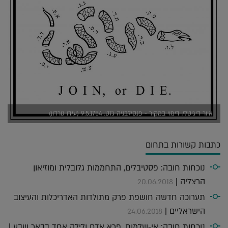
איור דיגיטלי, דימוי במקור - פנסילבניה גזט, 9.5.1754 (עידו גורדון)
כתבות קשורות בתחום
נוכחות חובה: פסטיבלים, התחממות גלובלית ומוזיאון
הרצליה |
20.06.2018
תערוכה חדשה חושפת פרק מתולדות האדריכלות והעיצוב
הישראליים |
24.06.2018
נוכחות חובה: אי-שלמות, פרא אדם ולילה אחד בבאר שבע |