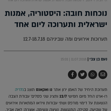
דף הבית
עיצוב
נוכחות חובה: היסטוריה, אמנות ישראלית ותערוכה ליום אחד
נוכחות חובה: היסטוריה, אמנות
ישראלית ותערוכה ליום אחד
תערוכות אירועים ומה שביניהם 12.7-18.7.18
נעם בן צבי
|
11.07.2018 | 15:01
שלח
שתף
צייץ
שתף
בדואר
ב-
ב-
ב-
אלקטרוני
Whatsapp
Twitter
Facebook
תערוכת היחיד של האמן ירון אתר
נו ואקאנס
תוצג ב
גלריה
רו-ארט החל מיום חמישי
12/7
ותציג שני פסלים' עבודת הצבה
הנשענת על דימוי מודפס ושתי עבודות ווידאו המתארות אירועים
של שקיעה, סקילה, התנגשות, נעיצה ונשימה. אוצרת: לאה אביר.