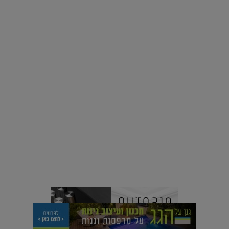
רוצים פיד ירוק יותר? 8 חשבונות אינסטגרם שמצאו אהבה
בצמחים |
15.08.2019
סביבה
הוסיפו לרשימת הדברים שנעשה אחרי: אי פרטי שכולו פארק
מים עתידני |
07.02.2021