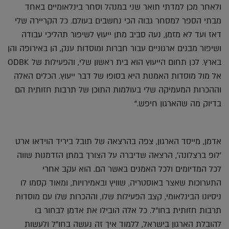
ולאחר מכן למדתי תואר שני במנהל וסחר בינלאומיים באחד
מבתי הספר למסחר גבוה הכי נחשבים בעולם. כל הקריירה שלי
דאז ועד לא מזמן, נעה סביב מתן ייעוץ לשיפור תהליכי עבודה
ושיפור מבנים ארגוניים עבור חברות ומוסדות ענק, הן באירופה והן
בארץ. לכן תחום הייעוץ הוא בית ראשון שלי, והפעילות של ODBK
אל מול מוסדות האמנות היא בסופו של דבר ייעוץ. הכלים האלה
וההכרות המעמיקה שלי בעולמות התוכן של תרבות חזותית הם
בדיוק מה שהארגון חיפש."
אדמן, מייסד הארגון, צפה בהרצאה של תובל ביריד הוידאו ארט
'לופ ברצלונה', הרצאה שדיברה על הצורך במתן הזדמנות שווה
לכל המדיומים ולכל האמנים באשר הם. הוא עקב אחרי
התערוכות שאצר באוסטריה, שוויץ ובאמירויות, ומאוד קסמו לו
ניסיונו הבינלאומי, קצב הפעילות שלו, וההכרות שלו עם מוסדות
תרבות חזותית בחו"ל. כל אלה הובילו את אדמן לבחור בו
להובלת הארגון בישראל, ללמוד איך זה נעשה בחו"ל ולעשות