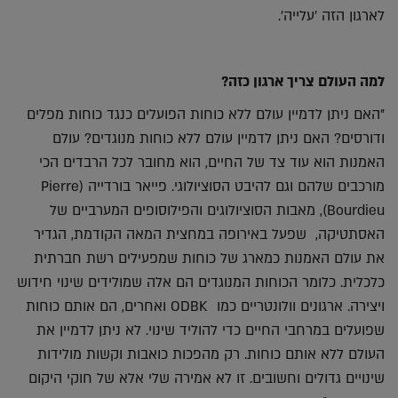
לארגון הזה 'עלייה'.
למה העולם צריך ארגון כזה?
"האם ניתן לדמיין עולם ללא כוחות הפועלים כנגד כוחות מפלים
ודורסים? האם ניתן לדמיין עולם ללא כוחות מנוגדים? עולם
האמנות הוא עוד צד של החיים, הוא מחובר לכל הרבדים הכי
מורכבים שלהם וגם להיבט הסוציולוגי. פייאר בורדייה (Pierre
Bourdieu), מאבות הסוציולוגים והפילוסופים המערביים של
האסתטיקה, שפעל באירופה במחצית המאה הקודמת, הגדיר
את עולם האמנות כמארג של כוחות שמפעילים רשת חברתית
כלכלית. כלומר הכוחות המנוגדים הם אלה שמולידים שינוי חידוש
ויצירה. ארגונים וולונטריים כמו ODBK ואחרים, הם אותם כוחות
שפועלים במרחבי החיים כדי להוליד שינוי. לא ניתן לדמיין את
העולם ללא אותם כוחות. רק מהפכות כואבות וקשות מולידות
שינויים גדולים וחשובים. זו לא אמירה שלי אלא של חוקי היקום