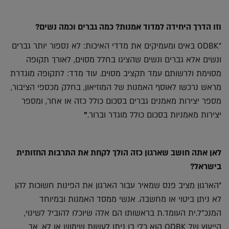
וזו הדרך היחידה למדוד אמנות? כמה גברים וכמה נשים?
"ODBK באים ומעמיקים את מדדי האיכות: לא נספור יותר גברים
ונשים אלא גברים ונשים שהציגו בחלל מסוים, לאורך תקופה
מסוימת ולרשותם עמד תקציב מסוים. עוד מדד: לתקופה מוגדרת
מראש נרכשו לאוסף האמנות של המוזיאון, בחלק מכספי הציבור,
מספר יצירות מאמנים גברים בסכום כולל כזה או אחר, ומספר
יצירות מאמניות בסכום כולל מוגדר וברור.
"
לאן אתה חושב שארגון כזה הולך לקחת את התרבות החזותית
בישראל?
"הארגון מציב פנס שמאיר עבור הארגון את הפינות חשוכות להן
לא ניתן ביטוי או מחשבה. אנשי ממסד האמנות ובמיוחד
המנכ"ל.ית העומד.ת בראשותו הם אלה שיוכלו להוביל לשינוי,
הייעוץ של ODBK הוא כלי בו ניתן לעשות שימוש או לא. אך