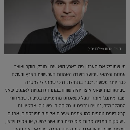
דיוויד אדמן (צילום יחצ)
מי שמוביל את הארגון פה בארץ הוא שרון תובל, חוקר ואוצר
אמנות עצמאי שפועל בשדה האמנות העכשווית בארץ ובעולם
כבר יותר מעשור. "כבר בתחילת דרכי שמתי לי למטרה
שבתערוכות שאני אוצר יהיה שוויון במתן הזדמנויות לאמנים שאני
עובד איתם." אומר תובל כשאנחנו מתעניינים בסיבות שמאחורי
המהלך הזה, "נשים וגברים זו חלוקה די פשוטה, אבל ישנם
קריטריונים נוספים כמו אמנים צעירים אל מול מפורסמים, אמנים
שעוסקים במדיה פחות פופולרית כמו איור למשל, או אפילו וידאו,
שלפני עשור וידאו ארט הייתה חיה מוזרה בישראל. אני תמיד