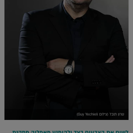
שרון תובל (צילום Guy Yechieli)
לשים את הצבעים בצד ולהימנע מאפליה מתקנת