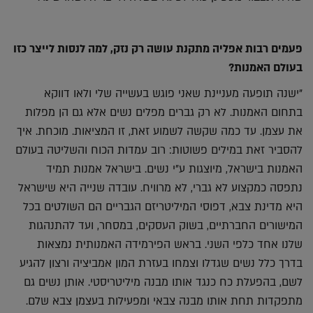
פעמים רבות אפליה מתקנת עושה רק נזק, למה לנסות לייצר כזו
בעולם האמנות?
"ישנה תופעה מעניינת שאני פוגש בעשייה שלי ולאו דווקא
בתחום האמנות. לא רק גברים מפלים נשים אלא גם הן מפלות
את עצמן. עד כמה שקשה לשמוע זאת, זו המציאות. מוכחת. איך
להסביר זאת במילים פשוטות: רוב עמדות הכוח והשליטה בעולם
האמנות בישראל, מיוצגות ע"י נשים. בישראל אמנות תמיד
נתפסה כמקצוע לא גברי, לא מרוויח. עובדה שנייה היא שישראל
היא מדינת צבא, דפוסי המיליטריזם הגבריים הם השולטים בכל
המישורים החברתיים, בשוק העסקים, במסחר, ועד להתנהגות
שלנו אחד כלפי השני. בראש הפירמידה האמנותית נמצאות
בדרך כלל נשים שגדלו וצמחו בעזרת המון אמביציה ורצון להגיע
לשם, בהפעלת כח כנגד אותו מבנה מיליטריסטי. אותן נשים גם
מתפקדות תחת אותו מבנה צבאי ומפעילות בעצמן צבא שלם.