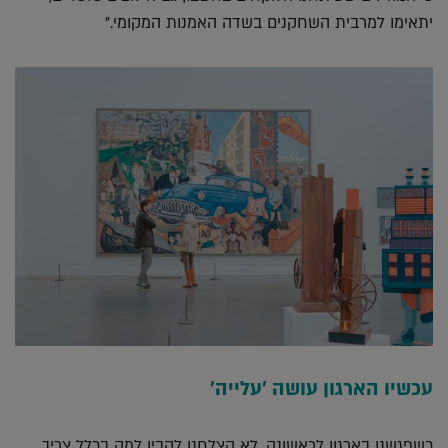
יתאימו למרבית השחקנים בשדה האמנות המקומי."
עכשיו הארגון עושה 'עלייה'
כשפגשנו בארגון לראשונה, לא הצלחנו להבין למה בכלל צריך