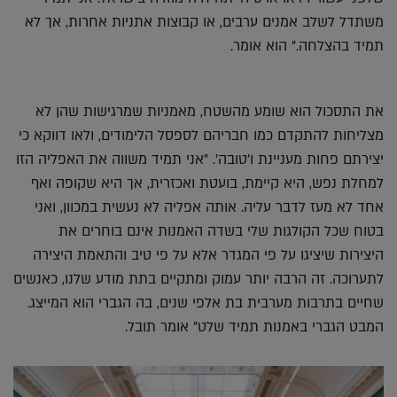
משתדל לשלב אמנים ערבים, או קבוצות אתניות אחרות, אך לא
תמיד בהצלחה." הוא אומר.
את התסכול הוא שומע מהשטח, מאמניות שמרגישות שהן לא
מצליחות להתקדם כמו חבריהם לספסל הלימודים, ולאו דווקא כי
יצירתם פחות מעניינת ו'טובה'. "אני תמיד משווה את האפליה הזו
למחלת נפש, היא קיימת, בועטת ואכזרית, אך היא שקופה ואף
אחד לא מעז לדבר עליה. אותה אפליה לא נעשית במכוון, ואני
בטוח שכל הקולגות שלי בשדה האמנות אינם בוחרים את
היצירות שיציגו על פי המגדר אלא על פי טיב והתאמת היצירה
לתערוכה. זה הרבה יותר עמוק ומתקיים בתת מודע שלנו, כאנשים
שחיים בתרבות מערבית בת אלפי שנים, בה הגברי הוא המייצג.
המבט הגברי באמנות תמיד שלט" אומר תובל.