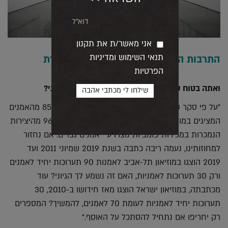
אני מאשר/ת את תקנון
תנאי השימוש ומדיניות
התרבות החזותית הישראלית תיראה אחרת
הפרטיות
ואתה בטוח שארגון כזה לא מעורר דיון מיותר וטרחני?
"על פי סקר של אוניברסיטת קורנייל משנת 2018, 85% מהאמנים
המציגים במוזיאונים הגדולים בארה"ב הם גברים ו-96% מהיצירות
הנמכרות במכירות פומביות נוצרו ע"י אמנים גברים. אם נחזור
למחוזותינו, נעמה ריבה כתבה בשנת 2019 שמיוני 2011 ועד
2019 הוצגו במוזיאון תל-אביב לאמנות 90 תערוכות יחיד לאמנים
ורק 30 תערוכות לאמניות, האם זה נשמע לך הגיוני? עוד
מכתבתה, במוזיאון ישראל הוצגו מאז חידושו ב-2010, 30
תערוכות יחיד לאמניות לעומת 70 לאמנים, להמשיך? המספרים
רק יחריפו אם נתחיל להסתכל על האוסף."