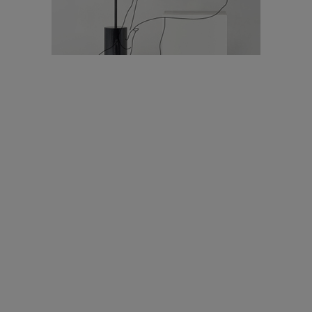
עיצוב עולמי - פריז
כל הדרך משוקולד בזיליקום ועד מוזיאון רודן – האייטם המלא |
04.04.2019