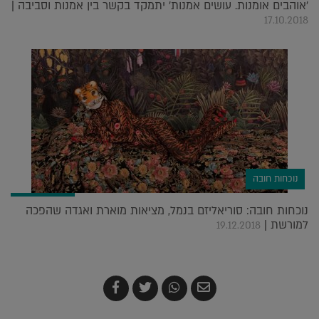
'אוהבים אומנות. עושים אמנות' יתמקד בקשר בין אמנות וסביבה |
17.10.2018
נוכחות חובה
נוכחות חובה: סוריאליזם בנמל, מציאות מוארת ואגדה שהפכה
למורשת |
19.12.2018
שלח
שתף
צייץ
שתף
בדואר
ב-
ב-
ב-
אלקטרוני
Whatsapp
Twitter
Facebook