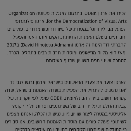
בדואר
ב-
ב-
ב-
אלקטרוני
Whatsapp
Twitter
Facebook
הכירו את ארגון ODBK, בתרגום לאנגלית פשוטה Organization
for the Democratization of Visual Arts. ארגון פילנתרופי
הפועל מברלין ודוגל במטרות של שיווין וחופש מגדריים, פוליטיים
וחברתיים בעולם האמנות החזותית. הקים אותו האמן והפעיל
החברתי דוד הינוחוזה אדמן (David Hinojosa Admann) ב2017
ומאז הוא מלווה מוזיאונים ומוסדות תרבות רבים בתהליכי הכרה,
הסמכה ושינוי מפת השוויון שבגוף פעילותם.
הארגון צועד את צעדיו הראשונים בישראל ואדמן נרגש לגבי זה
"אנו נרגשים להתחיל את הפעילות בשדה האמנות בישראל, שדה
קטן אך חשוב בזירה הבינלאומית. ODBK פועל לפי עקרונות של
קבלת החלטות על ידי רוב של משתתפים ופחות על ידי קומץ
אליטיסטי במטרה ליצור שוויון, גיוון, נגישות והכלה, ואנחנו מצפים
לשיתופי פעולה פורים עם מוסדות האמנות החשובים. אנו סבורים
כי המודלים שפיתחנו הלוקחים בחשבון גם אילוצים כלכליים,