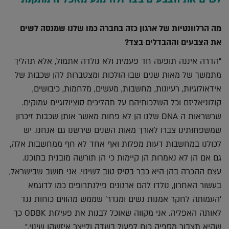
מה הרלוונטיות של ארגון כזה בחברה כמו שלנו שמנסה לשים
את הצבעים וההבדלים בצד?
"הדרה איננה תופעה חד פעמית ולא נולדה אתמול, אלא תהליך
מתמשך של מאות שנים שבו הולכות ומצטברות להן שכבות של
אידאולוגיות, רעיונות, מחשבות, מעשים, מלחמות, כיבושים,
קולוניאליזם וכל השלכותיהם על תהליכים סוציולוגיים עמוקים.
שרשראות ה DNA שלנו הן לא פחות מאשר אותן שכבות זיכרון
שמשפחותינו צברו לאורך מאות השנים שירשנו גם אנחנו. יש
לכולנו במחשבות דעות מפלות ואף אחד לא חף ממחשבות אלה,
גם אם הן לא נאמרות הן קיימות כי הן תורשה מובנית בתוכנו.
עצם ההכרה בהן היא כבר בסיס טוב לשינוי. אני חושב שבישראל,
בעשור האחרון, נולדו להם ארגונים פילנתרופים כמו לדוגמא
'העמותה לחקר אמנות נשים ומגדר' שממש מהווים כוחות נגד
לאותה האפליה. אני מקווה שאוכל לבנות את פעילות ODBK כך
שהיא תצבור מספיק כוח לפעול בשדה ולייצר איזשהו שינוי."