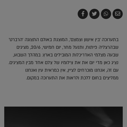
שלח
שתף
צייץ
שתף
בדואר
ב-
ב-
ב-
אלקטרוני
Whatsapp
Twitter
Facebook
בתערוכה ‘בין אישון וצמצם’, המוצגת באולם התצוגה ‘הרברט’
שבהרצליה פיתוח, ותנעל מחר, יום חמישי, 20/6, מציגים
שבעה מצלמי האדריכלות המובילים בארץ. במהלך השבוע,
נציג כאן מדי יום את את צילומיו של צלם אחד מבין המציגים.
עם זה, אנחנו מוכרחים לציין, אין כמראית עין ואנחנו
ממליצים בחום ללכת ולראות את התערוכה במקום.