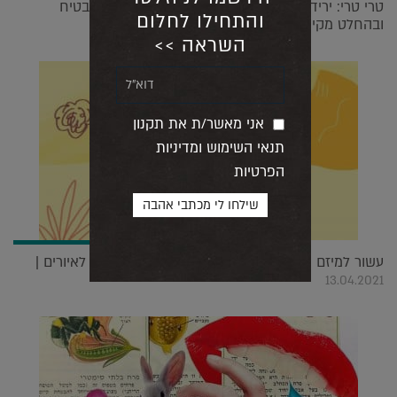
טרי טרי: יריד האמנות והעיצוב שחוזר בפעם ה 15 מבטיח
והתחילו לחלום
ובהחלט מקיים |
01.07.2024
השראה >>
אני מאשר/ת את תקנון
תנאי השימוש ומדיניות
הפרטיות
עשור למיזם ההנצחה האמנותי בו הסיפורים הופכים לאיורים |
13.04.2021