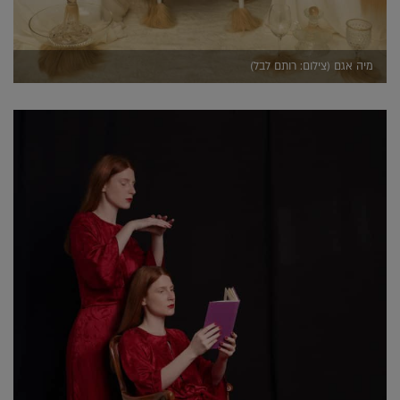
מיה אגם (צילום: רותם לבל)