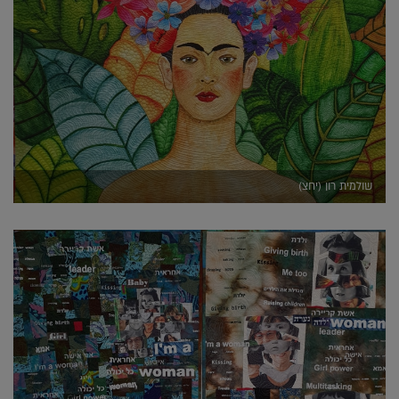
שולמית רון (יחצ)