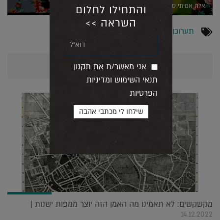
אלה אמיתי סדובסקי (יחצ)
והתחילו לחלום
השראה >>
תערוכות
אולי יעניין אותך גם...
אני מאשר/ת את תקנון
תנאי השימוש ומדיניות
הפרטיות
מקשקשים: לא תאמינו מה האמן הזה יוצר ממפות ישנות |
14.12.2022