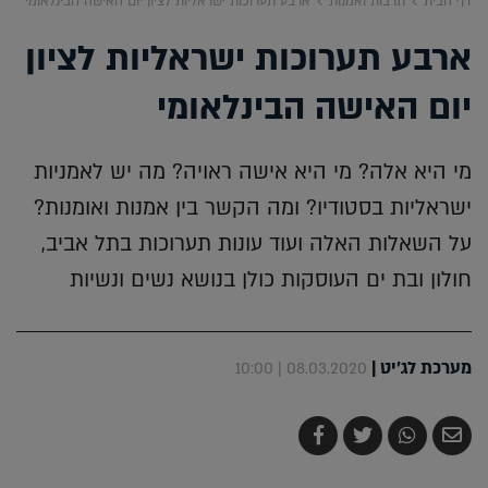
דף הבית
תרבות ואמנות
ארבע תערוכות ישראליות לציון יום האישה הבינלאומי
ארבע תערוכות ישראליות לציון
יום האישה הבינלאומי
מי היא אלה? מי היא אישה ראויה? מה יש לאמניות
ישראליות בסטודיו? ומה הקשר בין אמנות ואומנות?
על השאלות האלה ועוד עונות תערוכות בתל אביב,
חולון ובת ים העוסקות כולן בנושא נשים ונשיות
מערכת לג'יט
|
08.03.2020 | 10:00
שלח
שתף
צייץ
שתף
בדואר
ב-
ב-
ב-
אלקטרוני
Whatsapp
Twitter
Facebook