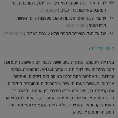
למי היא חייכה? עם מי היא דיברה? LEGIT תומכת ביום
המאבק באלימות נגד נשים |
24.11.2019
ויקטוריה בקהאם ואלכסה צ'אנג מעצבות ליום האישה
הבינלאומי |
08.03.2019
יעל על הגל: מעצבת הפנים שלא עוצרת באדום |
27.02.2020
אישה לאחותה
בגלריית דיסקונט, נפתחה ביום ששי, לכבוד יום האישה, התערוכה
הקבוצתית 'אישה לאחותה 2: Arts&Crafts'. התערוכה, מציגה
עבודות של אמניות בנות זמננו מאוסף בנק דיסקונט ואמניות
אורחות, העושות באמנותן שימוש בטכניקות ובחומרים המזוהים
עם קראפט. כך, נוצר מפגש לא היררכי בין אמנות ומלאכת יד,
ברוח תנועת ארטס אנד קראפטס. התערוכה, שואפת להדגיש את
האסתטיקה והאורנמנטיקה של עולמות הקראפט והאמנות, על
המשותף והמבדיל ביניהן.