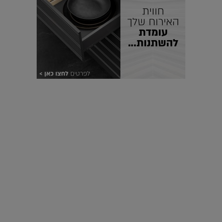
עיצוב עולמי - פריז
כל הדרך משוקולד בזיליקום ועד מוזיאון רודן – האייטם המלא |
04.04.2019