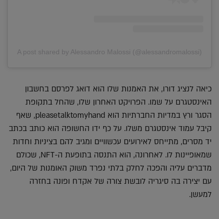
A post shared by Alessandro Malossi (@alessandromalossi)
כיאה לנציג דורו, את האמנות שלו הוא דואג לפרסם בחשבון
האינסטגרם על שמו. הפרויקט האחרון שלו, שהחל בתקופת
הסגר ורץ במדיות החברתיות הוא pleasetalktomyhand, שאף
קיבל עמוד אינסטגרם משלו. על כף ידו החשופה הוא כותב בכתב
יד מסרים, מתייחס לאירועים עכשוויים ומגיב להם בציניות וחדות
שמאופיינות לו. לאחרונה, הוא התנסה בתופעת ה-NFT, שכולם
מדברים עליה והפכה לחלק בלתי נפרד משוק האומנות של היום,
עם יצירה בה סיגריה לובשת צורה של אקדח ופונה בחזרה
למעשן.