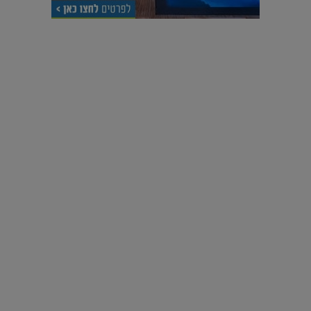
עיצוב עולמי - פריז
כל הדרך משוקולד בזיליקום ועד מוזיאון רודן – האייטם המלא |
04.04.2019