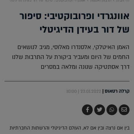
דף הבית
תרבות ואמנות
אוונגרדי ופרובוקטיבי: סיפור של דור בעידן הדיגיטלי
אוונגרדי ופרובוקטיבי: סיפור
של דור בעידן הדיגיטלי
האמן האיטלקי, אלסנדרו מאלוסי, מגיב לנושאים
החמים של היום ומעביר ביקורת על התרבות שלנו
דרך אסתטיקה שנונה ומלאה במסרים
קרלה רטאוס
|
23.01.2022 | 10:00
שלח
שתף
צייץ
שתף
בדואר
ב-
ב-
ב-
אלקטרוני
Whatsapp
Twitter
Facebook
בין אם נרצה ובין אם לא, העולם הדיגיטלי והרשתות החברתיות