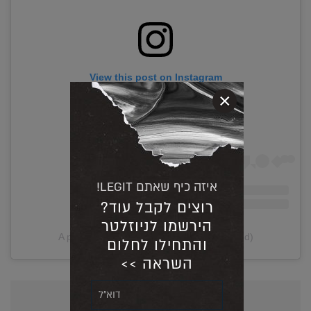
View this post on Instagram
×
איזה כיף שאתם LEGIT!
רוצים לקבל עוד?
הירשמו לניוזלטר
A post shared by ✋🏼 (@pleasetalktomyhand)
והתחילו לחלום
השראה >>
אולי יעניין אותך גם...