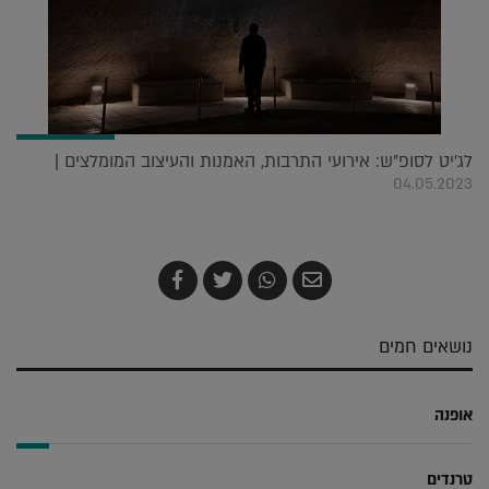
לג'יט לסופ"ש: אירועי התרבות, האמנות והעיצוב המומלצים |
04.05.2023
שלח
שתף
צייץ
שתף
בדואר
ב-
ב-
ב-
אלקטרוני
Whatsapp
Twitter
Facebook
נושאים חמים
אופנה
טרנדים