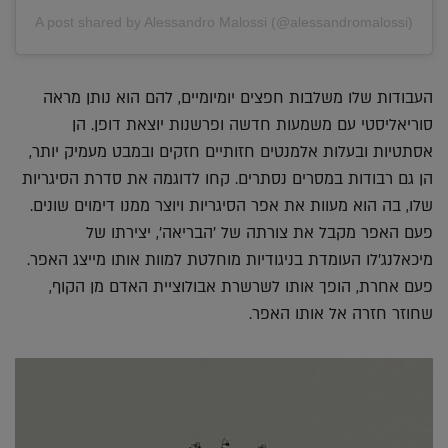
A post shared by Alessandro Malossi (@alessandromalossi)
העבודות שלו משלבות חפצים יומיומיים, להם הוא נותן מראה
סוריאליסטי עם משמעות חדשה ופרשנות יוצאת דופן. הן
אסתטיות ובעלות אלמנטים חזותיים חזקים ובמבט מעמיק יותר,
הן גם רבודות במסרים נסתרים. קחו לדוגמה את סדרת הסיגריות
שלו, בה הוא מעוות את אפר הסיגריות ויוצר ממנו דימוים שונים.
פעם האפר מקבל את צורתה של 'הבריאה', יצירתו של
מיכאלנג'לו העומדת בניגודיות מוחלטת למוות אותו מייצג האפר.
פעם אחרת, הופך אותו לשרשרת אבולוציית האדם מן הקוף,
שחוזר חזרה אל אותו האפר.