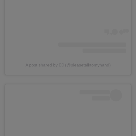
A post shared by ✋🏼 (@pleasetalktomyhand)