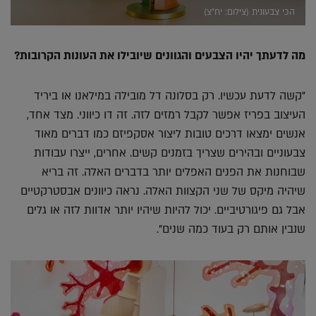
הכי צבעונית (צילום: יח"צ)
מה לדעתך יהיו הצבעים והגוונים שיובילו את העונות הקרובות?
"קשה לדעת עכשיו. רק בסלונה דל מובילה במילאנו או ביריד
העיצוב בפריז אפשר לקבל רמזים לזה. זה דו כיווני. מצד אחד,
אנשים ימצאו דרכים טובות ליצור אסקפיזם כמו דברים מאוד
צבעוניים ובהירים שצריך בזמנים קשים. אחרים, ייצרו עבודות
שבוחנות את הפנים האפלים יותר בדברים האלה. זה בריא
שיהיה מיקס של שני הקצוות האלה. נראה כיוונים אבסטרקטיים
אבל גם פיגורטיביים. יכול להיות שיהיו יותר אדוות לזה או גלים
שנבין אותם רק בעוד כמה שנים".