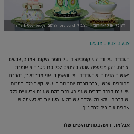
דיגיטלי או קראף דווקא, עיצוב ל Tory Burch (צילום: Mark Cocksedge)
צבעים צבעים צבעים
העבודה של ווד היא קומבינציה של חומר, מיקום, אמנים, צבעים
וצורות. "הקומבינציה שונה בהתאם לכל פרויקט" היא אומרת
"אנשים מניחים, שהעבודה שלי והאפן בו אני מתלבשת, בהכרח
מחוברים. עכשיו, כבר הרבה יותר נוח לי שיש קשר כזה, למרות
שיש גם הרבה דברים שאני מעורבת בהם שאינם צבעוניים כלל.
יש דברים שהצורה שלהם עשירה או מעניינת כשלעצמה ויש
אחרים שקופים לחלוטין".
אבל את ידועה בגוונים העזים שלך