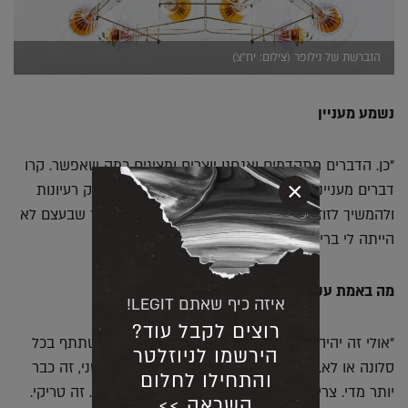
הנברשת של נילופר (צילום: יח"צ)
נשמע מעניין
"כן. הדברים מתקדמים ואנחנו יוצרים ומציגים כמה שאפשר. קרו
×
דברים מעניינים. הרגשתי הרבה רצון מהקהילה לחלוק רעיונות
ולהמשיך לזוז. התשוקה שלי, זה ליצור אובייקטים, כך שבעצם לא
הייתה לי ברירה אלא להמשיך".
מה באמת עשה לך ביטול הסלונה?
איזה כיף שאתם LEGIT!
רוצים לקבל עוד?
"אולי זה יהיה רעיון טוב לחשוב מחדש אם צריך להשתתף בכל
הירשמו לניוזלטר
סלונה או לא. עם זה, שלוש שנים בין סלונה אחד לשני, זה כבר
והתחילו לחלום
יותר מדי. צריך את הקשר עם הקהל וצריך גם למכור. זה טריקי.
השראה >>