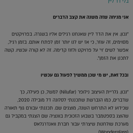
בלי דד ליין
אני מניחה שזה משנה את קצב הדברים
"נכון. אין את הדד ליין שאנחנו רגילים אליו בשגרה. בפרויקטים
מסוימים, זה עוזר, כי אז יש לנו יותר זמן לפתח אותם. בזמן רגיל,
אפשר לשים 'וי' על פרויקט ולזוז קדימה. זה לא קורה עכשיו. קשה
לתכנן את הזמן".
ובכל זאת, יש מי שכן ממשיך לפעול גם עכשיו
"נכון. גלריית העיצוב נילופר (Nilufar) למשל, כן פעילה, כך
שדברים, כמו הנברשת שתכננתי לסלונה דל מובילה 2020,
שכידוע לא התרחש השנה, מוצגים שם. תכננתי עבורם גוף תאורה
שהוצג בספטמבר בשבוע הזכוכית בוונציה שם הצגתי במקביל גם
מערכת שולחנות שיצרתי עבור חברת וואנדרגלאס
(Wonderglass).