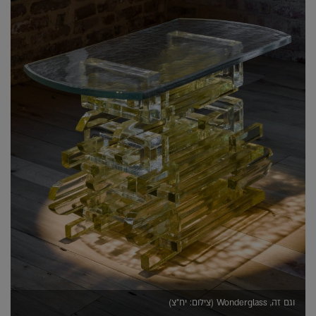
וגם זה, Wonderglass (צילום: יח"צ)