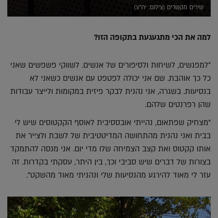
שירים מקשרים (צילום: יח"צ)
למה את הכי מתגעגעת בתקופה הזו?
"למפגשים, לשיחות ולסיפורים של אנשים. לשווקי פשפשים שאני
כל כך אוהבת. שם אני יכולה לפטפט עם אנשים כשאני לא
בנסיעות. בשגרה, אני נהנית לבקר פיזית במקומות ולייצר עבודות
שהן רפרנטים שלהם.
"מצחיק שפתאום, נהייתי אובססיבית לאוסף הקקטוסים שיש לי
בבית ואני נהנית מהתחושה המדיטטיבית של לשבת ולצייר את
אותו קקטוס ואת קצב הצמיחה שלו מדי יום. אני מנסה להתמקד
בצורות של דברים שיש סביבי וכך, בין היתר, עסקתי בקדרות. זה
עזר לי מאוד להירגע מהנסיעות שלי ונהניתי מאוד מהשקט".