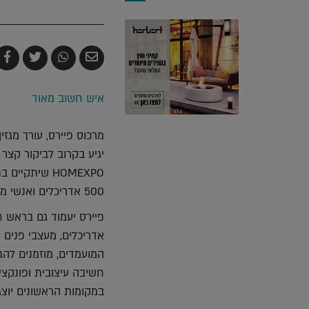
שלח
שתף
צייץ
ש
בדואר
ב-
ב-
ב
אלקטרוני
Whatsapp
witter
k
איש חשוב מאוד
יגיע בקרוב לביקור קצר
HOMEXPO שיתק
500 אדריכלים ואנשי מקצוע.
פיירס יעמוד גם בראש 
אדריכלים, מעצבי פנים 
המועמדים, מוזמנים להג
חשיבה עיצובית ופונקצי
במקומות הראשונים יוצג