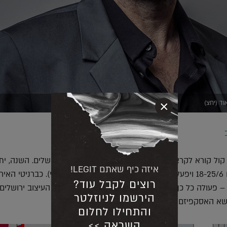
×
ד (יחצ)
קול קורא לקראת האירוע השנתי של שבוע העיצוב ירושלים. השנה, ית
איזה כיף שאתם LEGIT!
שבוע העיצוב בתאריכים 18-25/6 ויפעל תחת הנושא 'קרקסהבריחה' (שם זמני). כברניטי האי
רוצים לקבל עוד?
הירשמו לניוזלטר
שא האסקפיזם מתוך הפריזמה של העיצוב.
והתחילו לחלום
השראה >>