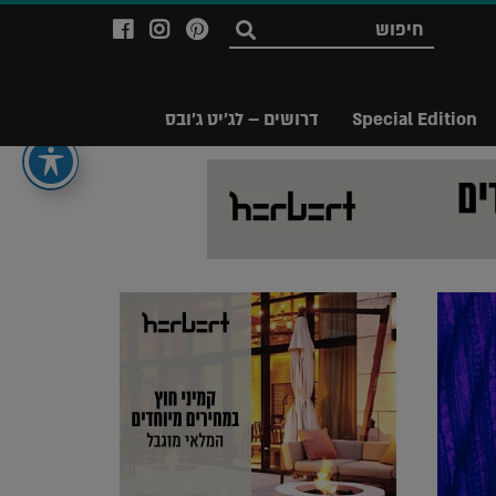
לעמוד
לעמוד
לעמוד
חפש
ה-
ה-
ה-
Facebook
Instagram
Ppinterest
של
של
של
Special Edition
דרושים – לג'יט ג'ובס
מגזין
מגזין
מגזין
לג'יט
לג'יט
לג'יט
Legit
Legit
Legit
Magazine
Magazine
Magazine