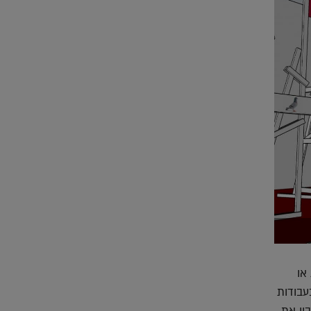
או
עבודות
ון את