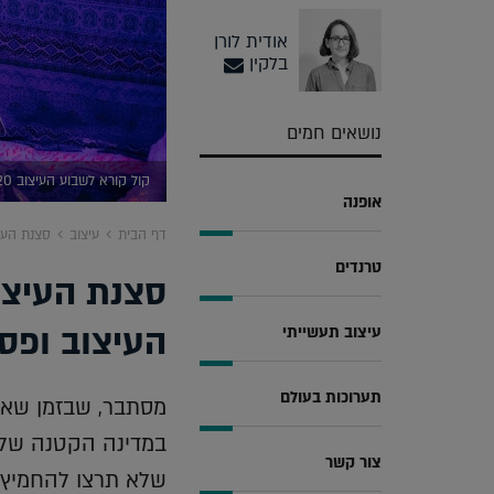
אודית לורן
בלקין
נושאים חמים
קול קורא לשבוע העיצוב 2020, בית הנסן (יחצ)
אופנה
דף הבית
עיצוב
סצנת העי
טרנדים
סצנת העיצו
העיצוב ופס
עיצוב תעשייתי
תערוכות בעולם
מסתבר, שבזמן שאנח
במדינה הקטנה שלנו
צור קשר
שלא תרצו להחמיץ