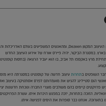
תף
-
Faceboo
T
מרכוס פיירס, עורך מגזין העיצוב המקוון Dezeen, ומהאנשים המשפיעים בעולם האדריכלות
 בארץ. במסגרת הביקור, יהיה פיירס אורח של אירוע העיצוב החדש
יים בתחילת מרץ באקספו תל אביב, בו הוא יעביר הרצאה (בחסות קוסנטינו)
חבר השופטים ב
תחרות
עיצוב חדשה של קוסנטינו במסגרתה היא מזמי
ואנשי הום סטיילינג להגיש את מועמדותם לפרס אסתטיקה בעיצוב ואדר
יש פרויקטים קיימים בהם משולבים מוצרי החברה ונוכחת חדשנות יצי
ונאליות. הזוכה בתחרות, יזכה במפגש היכרות איתו. עשרת הפרויקטים
ו בתערוכה. אנחנו כבר סופרות את הימים לפגישה איתו.