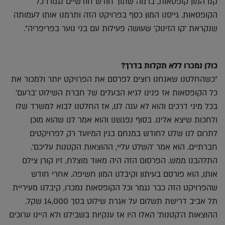
קנו המון קופסאות, ברמה שתוך חודש חודשיים נגמרו כל
הקופסאות. גייסנו המון כסף בפרויקט הזה ותרמנו אותו לעמותה
שנקראת 'קו הזינוק' שעושה פעילות עם בני נוער בפריפריה".
כולן נמכרו ללא תקלות בדרך?
"כשהחלטנו שאנחנו רוצים לפרסם את הפרויקט יותר ולמכור את
כל הקופסאות אז פנינו לגיא הבעלים של חברת השילוט 'ברעם'
בכל מיני דרכים והוא לא ענה לנו, אז החלטנו לבוא למשרד שלו
ולחכות שיצא אלינו. בסוף נפגשנו והוא אמר לנו שהוא מוכן
לתרום לנו שלט לחודש במנחם בגין המיועד רק לפרויקטים
חברתיים. הוא אמר 'השלט עליי, ההוצאות הקטנות עליכם'.
התלהבנו ממש. הפרסום הזה היה מאוד מוצלח, זיו קורן צילם
אותו, הוא פורסם בעיתון וקיבלנו המון חשיפה. אחרי חודש
שהפרויקט הזה כבר נגמר וכל הקופסאות נמכרו, קיבלנו מעיריית
תל אביב דרישת תשלום על אגרת שילוט בסך 14,000 שקל.
ההוצאות ה'קטנות' האלו היו אז ענקיות בשבילנו ולא היינו ערוכים