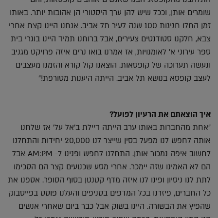
שומרים אותן, וככל שיש להן ערך היסטורי הן אהובות יותר. באותו
זמן החלו חגיגות 100 שנה לעיר תל אביב. אנחנו היינו קצת אחרי
צבא, חלקנו סטודנטים צעירים, אבל ברוחנו תמיד היינו בוגרי בית
ספר עירוני א' לאומנויות, אז אמרנו בואו נרים איזה פרויקט מגניב
ונעשה תערוכה של קופסאות. הוצאנו קול קורא והזמנו מעצבים
לעצב קופסא בנושא תל אביב. הייתה היענות מטורפת!"
איך הוצאתם את הרעיון לפועל?
"אחת מהחברות באותו ערב הייתה דיילת ב'אל על' אז שלחנו
אותה לחפש לנו מפעל בסין שייצר לנו 20,000 יחידות והתחלנו
לחשוב איפה נמכור אותן. התחלנו לחפש ופנינו ל- AM:PM אבל
הם לא האמינו שזה יימכר. אחרי מסע שכנועים קצר הם הסכימו
לתת לנו ניסיון ופינו לנו איזה מדף קטנטן בסוף הסופר. אספנו את
כל החברים, פיזרנו בכל המדפים בסניפים והעלנו פוסט בפייסבוק
שהפיץ את הבשורה. היינו בשוק אבל כבר ביום שאחרי אנשים