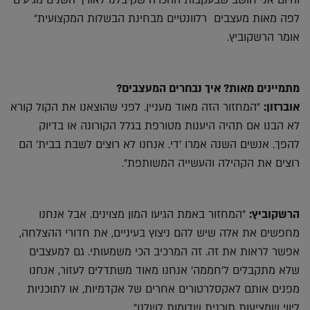
והיום אני חושב שבעקבות ההכרה שקיבלנו לאורך השנים מגיעים
לפה מאות מעצבים רלוונטיים מבחינת הבשלות המקצועית"
אומר הרשקוביץ.
מתמיינים מאות? איך נבחרים המעצבים?
אוברזון:
"המחזור הזה מאוד מעניין. לפני שהוצאנו את הקול קורא
לא הבנו אם תהיה היענות מטורפת בגלל הקורונה או בדיוק
להפך. אנשים השנה אמרו 'די. אנחנו לא רוצים לשבת בבית' הם
רוצים את הקהילה והעשייה המשותפת".
הרשקוביץ:
"המחזור באמת הגיעו המון מצוינים. אבל אנחנו
מחפשים את אלה שיש להם ניצוץ בעיניים, את חדורי ההצלחה,
אפשר לראות את זה. זה המרכיב הכי משמעותי. גם למעצבים
שלא מתקבלים ל'חממה' אנחנו מאוד משתדלים לעזור, אנחנו
מפנים אותם לאקסלרטורים אחרים של אקדמיות, או לתוכניות
ליווי שמציעות תוכנית שדומות לשלנו".