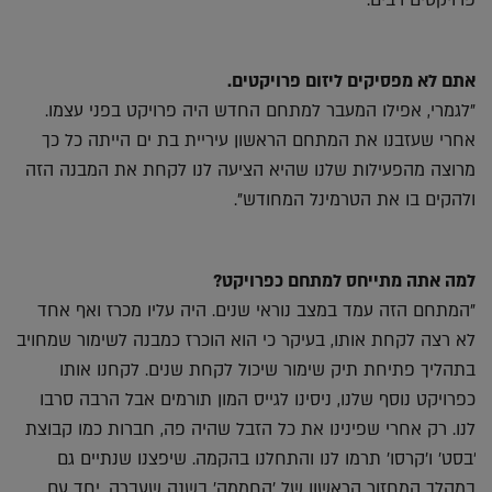
אתם לא מפסיקים ליזום פרויקטים.
"לגמרי, אפילו המעבר למתחם החדש היה פרויקט בפני עצמו.
אחרי שעזבנו את המתחם הראשון עיריית בת ים הייתה כל כך
מרוצה מהפעילות שלנו שהיא הציעה לנו לקחת את המבנה הזה
ולהקים בו את הטרמינל המחודש".
למה אתה מתייחס למתחם כפרויקט?
"המתחם הזה עמד במצב נוראי שנים. היה עליו מכרז ואף אחד
לא רצה לקחת אותו, בעיקר כי הוא הוכרז כמבנה לשימור שמחויב
בתהליך פתיחת תיק שימור שיכול לקחת שנים. לקחנו אותו
כפרויקט נוסף שלנו, ניסינו לגייס המון תורמים אבל הרבה סרבו
לנו. רק אחרי שפינינו את כל הזבל שהיה פה, חברות כמו קבוצת
'בסט' ו'קרסו' תרמו לנו והתחלנו בהקמה. שיפצנו שנתיים גם
במהלך המחזור הראשון של 'החממה' בשנה שעברה, יחד עם