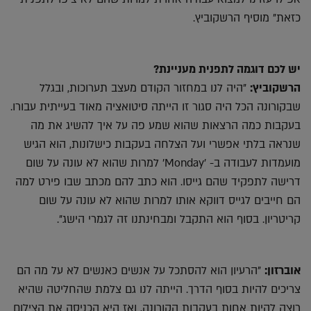
כזאת" מוסיף הרשקוביץ.
יש לכם דוגמה לתפנית מעניינת?
הרשקוביץ:
"היה לנו במחזור הקודם מעצב תערוכות, ובגלל
שבקורונה הכל היה סגור זו הייתה סיטואציה מאוד בעייתית עבורו.
בעקבות כמה הרצאות שהוא שמע פה על איך להשיג את מה
שנראה בלתי אפשרי ועל הצלחה בעקבות כישלונות, הוא הגיש
מועמדות לעבודה ב- 'Monday' למרות שהוא לא עונה על שום
דרישה לתפקיד שהם גייסו. הוא כתב להם מכתב שבו פירט למה
הם חייבים לגייס דווקא אותו למרות שהוא לא עונה על שום
קריטריון. בסוף הוא התקבל ומבחינתנו זה לגמרי הישג".
אוברזון:
"הרעיון הוא להסתכל על אנשים כאנשים לא על מה הם
צריכים להיות בסוף הדרך. הייתה לנו גם צלמת שהחליטה שהיא
רוצה להיות אחות בעקבות הקורונה, ואז היא הכניסה את הצילום