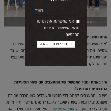
אני מאשר/ת את תקנון
החממה, מחזור 2 או 6, צילום ניר סלקמן
תנאי השימוש ומדיניות
הפרטיות
אתם חושבים שזו החותמת שלכם בעולם העיצוב?
"אני חושב שכן. אני חושב שהחוט שמחבר בין כל המעצבים
שסיימו את התוכניות שלנו הוא היזמות. בכל אחד מהם יש צד
יזמי שגם יודע להשתנות תוך כדי תנועה וגם להיות במוטיבציה
ותרומה לקהילה".
איך באמת עובד הממשק של המעצבים עם שאר הפעילות
החברתית בטרמינל?
"יש בין המעצבים למתמודדי הנפש והעובדים כאן הרבה עבודה
משותפת. לדוגמה, בשנה שעברה עובדי המתחם ייצרו יחד איתנו
את מוצרי הבטון של
אורי ארואסטי
שהוא מעצב בוגר שלנו, ואת