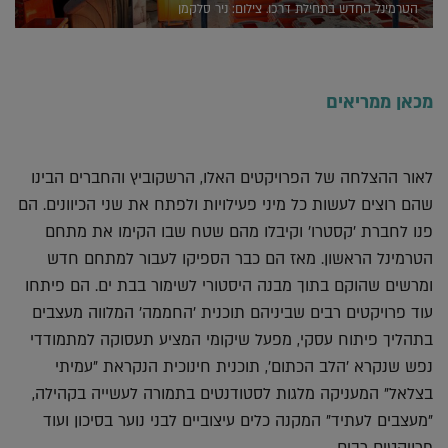
הטרמינל החדש בתחילת דרכו. צילום: ניר סלקמן
מכאן ממריאים
לאור ההצלחה של הפרויקטים האלו, הרשקוביץ והחברים הבינו
שהם רוצים לעשות כל מיני פעילויות ולפתח את שני הכיוונים. הם
פנו לחברת 'קסטרו' וקיבלו מהם שטח שבו הקימו את מתחם
הטרמינל הראשון. מאז הם כבר הספיקו לעבור למתחם חדש
ומרשים שהוקם בתוך מבנה היסטורי לשימור בבת ים. הם פיתחו
עוד פרויקטים רבים שביניהם תוכנית 'החממה' המלווה מעצבים
בתהליך פיתוח עסקי, מפעל שיקומי המציע תעסוקה למתמודדי
נפש שנקרא 'הלב הכתום', תוכנית חינוכית הנקראת "עמיתי
בצלאל" המעניקה מלגות לסטודנטים בתמורה לעשייה בקהילה,
"מעצבים לעתיד" המקנה כלים עיצוביים לבני נוער בסיכון ועוד
פרויקטים רבים.