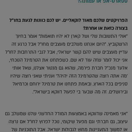
סטארט-אפ או עמותה?
הפרויקטים שלכם מאוד לוקאליים. יש לכם כוונות לגעת בחו"ל
בצורה כזאת או אחרת?
"אולי התשובות שלי ושל קארן לא יהיו תואמות" אומר בחיוך
הרשקוביץ. "היום אנחנו משלבים מעצבים מחו"ל אבל כרגע זה
עדיין מעצבים שיש להם קשר ישראלי, אבל לגבי התרחבות לחו"ל
אני יכול לומר שזה עוד לא שם. כשפתחנו את הטרמינל הנוכחי,
אלעד מנכ"ל חברת פירמה, שהוא גם מנטור אצלנו, שאל אותי
'מה אתה רוצה שהטרמינל הזה יהיה?' ועניתי שאני רוצה שיהיו
סניפים בכל הארץ, ובאמת פתחנו את טרמינל ירוחם וכרמיאל
ובירושלים. זה מה שבער בי לפעול דווקא בישראל".
"אני מאמינה שדווקא באמצעות המודל החדשני שלנו שמשלב גם
עיצוב, גם חברתי וגם מפעל שיקומי, נוכל לפרוץ לחו"ל אם נרצה
או למשוך התעניינות מחוץ לגבולות ישראל. אבל התוכניות של