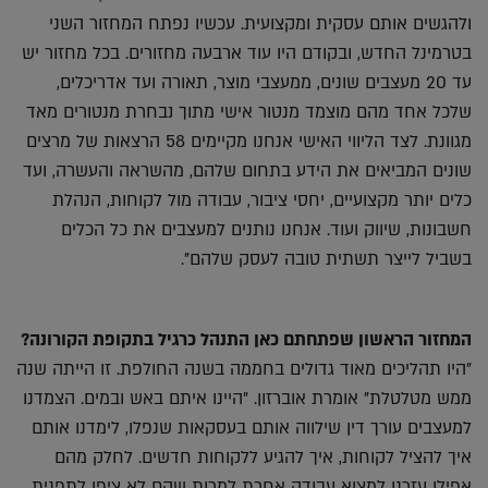
ולהגשים אותם עסקית ומקצועית. עכשיו נפתח המחזור השני
בטרמינל החדש, ובקודם היו עוד ארבעה מחזורים. בכל מחזור יש
עד 20 מעצבים שונים, ממעצבי מוצר, תאורה ועד אדריכלים,
שלכל אחד מהם מוצמד מנטור אישי מתוך נבחרת מנטורים מאד
מגוונת. לצד הליווי האישי אנחנו מקיימים 58 הרצאות של מרצים
שונים המביאים את הידע בתחום שלהם, מהשראה והעשרה, ועד
כלים יותר מקצועיים, יחסי ציבור, עבודה מול לקוחות, הנהלת
חשבונות, שיווק ועוד. אנחנו נותנים למעצבים את כל הכלים
בשביל לייצר תשתית טובה לעסק שלהם".
המחזור הראשון שפתחתם כאן התנהל כרגיל בתקופת הקורונה?
"היו תהליכים מאוד גדולים בחממה בשנה החולפת. זו הייתה שנה
ממש מטלטלת" אומרת אוברזון. "היינו איתם באש ובמים. הצמדנו
למעצבים עורך דין שילווה אותם בעסקאות שנפלו, לימדנו אותם
איך להציל לקוחות, איך להגיע ללקוחות חדשים. לחלק מהם
אפילו עזרנו למצוא עבודה אחרת למרות שהם לא ציפו לתפנית