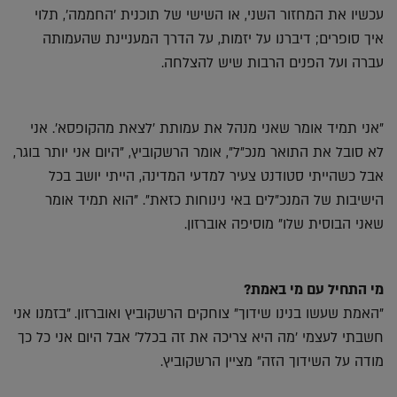
עכשיו את המחזור השני, או השישי של תוכנית 'החממה', תלוי
איך סופרים; דיברנו על יזמות, על הדרך המעניינת שהעמותה
עברה ועל הפנים הרבות שיש להצלחה.
"אני תמיד אומר שאני מנהל את עמותת 'לצאת מהקופסא'. אני
לא סובל את התואר מנכ"ל", אומר הרשקוביץ, "היום אני יותר בוגר,
אבל כשהייתי סטודנט צעיר למדעי המדינה, הייתי יושב בכל
הישיבות של המנכ"לים באי נינוחות כזאת". "הוא תמיד אומר
שאני הבוסית שלו" מוסיפה אוברזון.
מי התחיל עם מי באמת?
"האמת שעשו בנינו שידוך" צוחקים הרשקוביץ ואוברזון. "בזמנו אני
חשבתי לעצמי 'מה היא צריכה את זה בכלל' אבל היום אני כל כך
מודה על השידוך הזה" מציין הרשקוביץ.