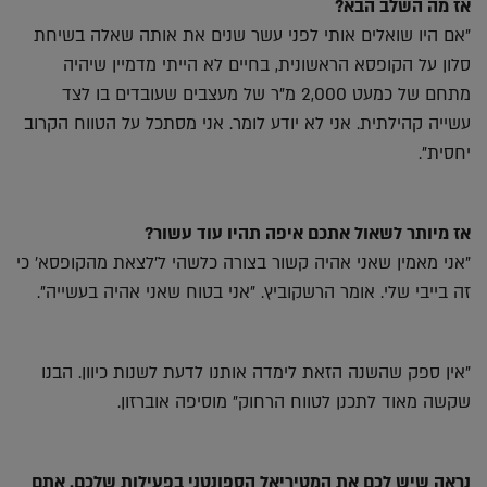
אז מה השלב הבא?
"אם היו שואלים אותי לפני עשר שנים את אותה שאלה בשיחת
סלון על הקופסא הראשונית, בחיים לא הייתי מדמיין שיהיה
מתחם של כמעט 2,000 מ"ר של מעצבים שעובדים בו לצד
עשייה קהילתית. אני לא יודע לומר. אני מסתכל על הטווח הקרוב
יחסית".
אז מיותר לשאול אתכם איפה תהיו עוד עשור?
"אני מאמין שאני אהיה קשור בצורה כלשהי ל'לצאת מהקופסא' כי
זה בייבי שלי. אומר הרשקוביץ. "אני בטוח שאני אהיה בעשייה".
"אין ספק שהשנה הזאת לימדה אותנו לדעת לשנות כיוון. הבנו
שקשה מאוד לתכנן לטווח הרחוק" מוסיפה אוברזון.
נראה שיש לכם את המטיריאל הספונטני בפעילות שלכם. אתם