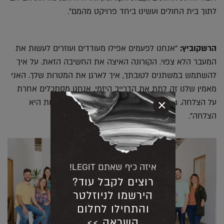
לתוך בית החולים ועשינו ביחד פרויקט מהמם".
הרשקוביץ:
"אנחנו לפעמים אפילו מעודדים ועוזרים לעשות את
המעבר הלא צפוי. הקורונה האיצה את החשיבה הזאת. על איך
להשתמש במשתנים לטובתך, איך לארגן את המטרות שלך. האני
מאמין שלנו זה לתת את הדרייב היזמי. אנחנו מסתכלים אחרת
×
על הצלחה. מבחינתנו הצמיחה, החשיבה וההתקדמות היא
הצלחה".
איזה כיף שאתם LEGIT!
רוצים לקבל עוד?
הירשמו לניוזלטר
והתחילו לחלום
השראה >>