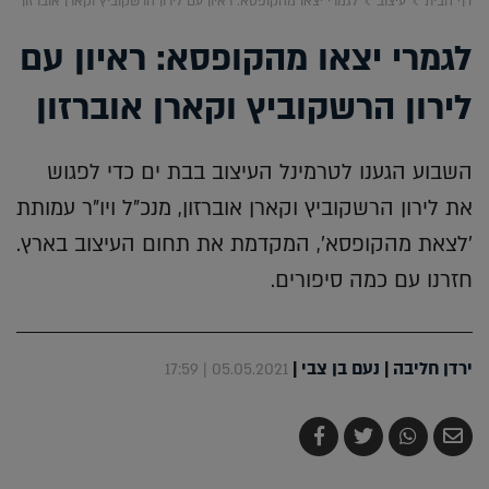
דף הבית
עיצוב
לגמרי יצאו מהקופסא: ראיון עם לירון הרשקוביץ וקארן אוברזון
לגמרי יצאו מהקופסא: ראיון עם
לירון הרשקוביץ וקארן אוברזון
השבוע הגענו לטרמינל העיצוב בבת ים כדי לפגוש
את לירון הרשקוביץ וקארן אוברזון, מנכ"ל ויו"ר עמותת
'לצאת מהקופסא', המקדמת את תחום העיצוב בארץ.
חזרנו עם כמה סיפורים.
ירדן חליבה
|
נעם בן צבי
|
05.05.2021 | 17:59
שלח
שתף
צייץ
שתף
בדואר
ב-
ב-
ב-
אלקטרוני
Whatsapp
Twitter
Facebook