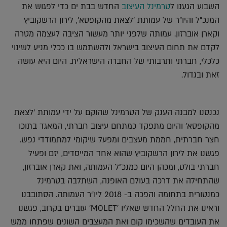
השבוע הגענו ל
טרמינל העיצוב
החדש בבת ים כדי לפגוש את
המנכ"ל והיו"ר של עמותת 'לצאת מהקופסא', לירון הרשקוביץ
וקארן אוברזון. עמותה שלפני יותר מעשור הציבה לעצמה מטרה
לקדם את תחום העיצוב בישראל ולהשתמש בו ככלי מניע לשינוי
כלכלי, חברתי ותרבותי של החברה הישראלית. היום היא עושה
זאת ובגדול.
נכנסנו למבנה הענק של הטרמינל שהוקם על ידי עמותת 'לצאת
מהקופסא' והיום מתפקד כמתחם עיצוב חברתי, המאגד בתוכו
חצר חברתית, חממת מעצבים ומפעל שיקומי למתמודדי נפש.
פגשנו את לירון הרשקוביץ שהוא אחד המייסדים, יזם ופעיל
חברתי בולט, ומכהן היום כמנכ"ל העמותה, ואת קארן אוברזון,
שהתחילה את דרכה בעולם האופנה, השתלבה בטרמינל
כמנטורית בתחומה והפכה ב- 2018 ליו"ר העמותה. הסתובבנו
וראינו את החלל החדש שאליו 'MOLET' עוברים בקרוב, פגשנו
את העובדים שהשכימו קום ואת המעצבים השונים שפתחו ממש