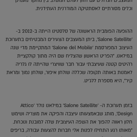
המעצבים הגדולים עם חזון לעולם המשלב בין מחקר מעמיק
וכלים מסורתיים לאסתטיקה המודרנית העתידנית.
ההופעה הפומבית הראשונה של סלסטינו הייתה ב-2012 ב-
'Salone Satellite', ביתן המעצבים הצעירים המבטיחים בתערוכת
העיצוב המפורסמת 'Salone del Mobile' המתקיימת מדי שנה
במילאנו. "הפריט הראשון שהצליח שם היה מתוך קולקציית
רהיטים קטנה שעיצבתי עבור חבר שוויצרי שהייתה לו גלריה
לאמנות באותה תקופה שכללה שולחן איפור, שולחן נמוך ומראת
קיר", היא מספרת ללג'יט.
בזמן תערוכת ה- 'Salone Satellite' במילאנו נולד 'Attico
Design', מותג שבאמצעותו עיצבה והפיקה את מוצריה ושימש
חלון ראווה להפוך את השפה העיצובית שלה למובנת ונוכחת.
"מאותו רגע התחילו לפנות אלי חברות להצעות עבודה, בריפים