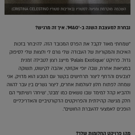
השכמה מוקדמת ומגיעה לסטודיו (באדיבות סטודיו CRISTINA CELESTINO)
נבחרת למעצבת השנה ב-'M&O'. איך זה מרגיש?
"שמחתי מאוד לקבל את הפרס המכובד הזה. להיבחר בזכות
האיכות והמקוריות של העבודה שלי גורם לי ולצוות שלי לסיפוק
גדול. פרויקט 'Palais Exotique' מייצג רצון לטבילה זמנית
במציאות אחרת, שבה יופי אקזוטי, אהבה לקישוט, תשוקה
לצבעים והדחף ליצור תרחישים בקשר עם הטבע הוא מדויק. אני
שמחה לפתוח חלון לעולמות אחרים, ליצור גשרים בין עבר להווה
ולהביא קהל למימד שבו נושאים כמו 'מבט', 'שיחה' ו'שיתוף' הם
חלק מגישה קהילתית והפרויקטים הדקורטיביים והאדריכליים
הופכים לאמצעי להעברת החושים".
מהו פרויקט החלומות שלך?