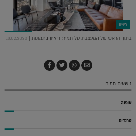
ריאיון
בתוך הראש של המעצבת טל תמיר: ריאיון בתמונות |
18.02.2020
שלח
שתף
צייץ
שתף
בדואר
ב-
ב-
ב-
אלקטרוני
Whatsapp
Twitter
Facebook
נושאים חמים
אופנה
טרנדים