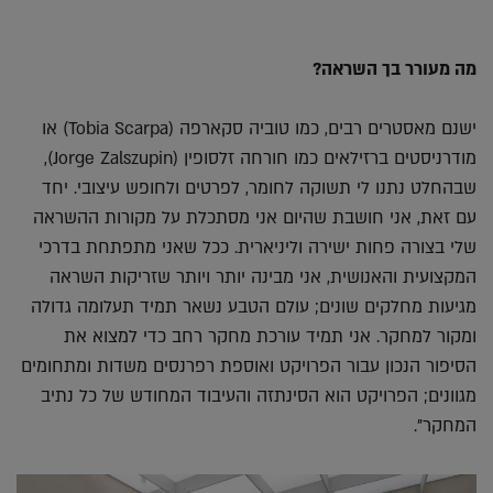
מה מעורר בך השראה?
ישנם מאסטרים רבים, כמו טוביה סקארפה (Tobia Scarpa) או
מודרניסטים ברזילאים כמו חורחה זלסופין (Jorge Zalszupin),
שבהחלט נתנו לי תשוקה לחומר, לפרטים ולחופש עיצובי. יחד
עם זאת, אני חושבת שהיום אני מסתכלת על מקורות ההשראה
שלי בצורה פחות ישירה וליניארית. ככל שאני מתפתחת בדרכי
המקצועית והאנושית, אני מבינה יותר ויותר שזריקות השראה
מגיעות מחלקים שונים; עולם הטבע נשאר תמיד תעלומה גדולה
ומקור למחקר. אני תמיד עורכת מחקר רחב כדי למצוא את
הסיפור הנכון עבור הפרויקט ואוספת רפרנסים משדות ומתחומים
מגוונים; הפרויקט הוא הסינתזה והעיבוד המחודש של כל נתיב
המחקר".