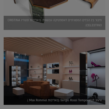
חיבור בין הכלים המסורתיים לאסתטיקה עכשווית (באדיבות סטודיו CRISTINA
CELESTINO)
עיצוב לSergio Rossi Temporary (באדיבות Max Rommel )