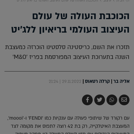
דף הבית
עיצוב
הכוכבת העולה של עולם העיצוב העולמי בריאיון ללג'יט
הכוכבת העולה של עולם
העיצוב העולמי בריאיון ללג'יט
תזכרו את השם, כריסטינה סלסטינו הוכרזה כמעצבת
השנה בתערוכת העיצוב המפורסמת בפריז 'M&O'
אליה בר
|
קרלה רטאוס
|
29.11.2022 | 21:24
שלח
שתף
צייץ
שתף
בדואר
ב-
ב-
ב-
אלקטרוני
Whatsapp
Twitter
Facebook
עם רקורד של שיתופי פעולה עם ענקיות כמו 'FENDI' ו-'moooi',
המעצבת האיטלקייה, רק בת 42 רוצה לתפוס את מקומה לצד