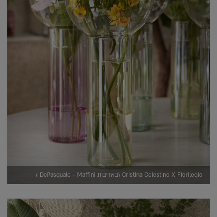
Cristina Celestino X Florilegio (באדיבות DePasquale + Maffini )