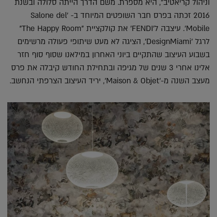
וניהול קריאטיב", היא מספרת. משם הדרך הייתה סלולה ובשנת
2016 זכתה בפרס חבר השופטים המיוחד ב- 'Salone del
Mobile'. עיצבה ל'FENDI' את קולקציית "The Happy Room"
לרגל 'DesignMiami', הציגה לא מעט שיתופי פעולה מרשימים
בשבוע העיצוב שהתקיים ביוני האחרון במילאנו שסוף סוף חזר
אלינו אחרי 3 שנים של מגיפה ובתחילת החודש קיבלה את פרס
מעצב השנה מ-'Maison & Objet', יריד העיצוב הצרפתי הנחשב.