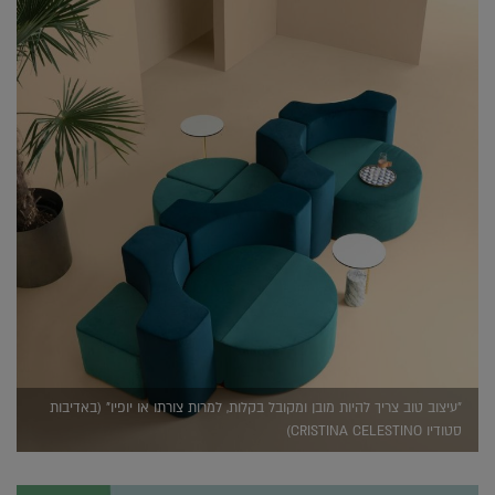
"עיצוב טוב צריך להיות מובן ומקובל בקלות, למרות צורתו או יופיו" (באדיבות
סטודיו CRISTINA CELESTINO)