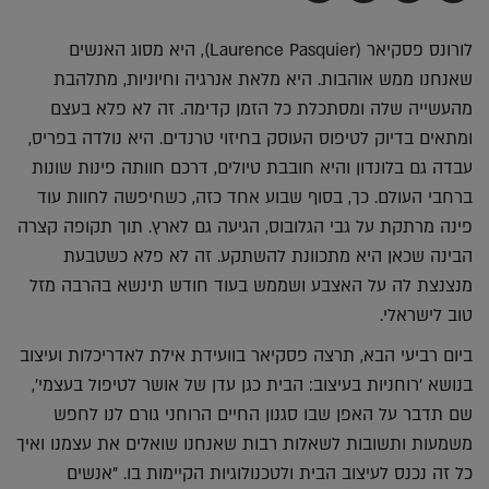
בדואר
ב-
ב-
ב-
אלקטרוני
Whatsapp
Twitter
Facebook
לורונס פסקיאר (Laurence Pasquier), היא מסוג האנשים
שאנחנו ממש אוהבות. היא מלאת אנרגיה וחיוניות, מתלהבת
מהעשייה שלה ומסתכלת כל הזמן קדימה. זה לא פלא בעצם
ומתאים בדיוק לטיפוס העוסק בחיזוי טרנדים. היא נולדה בפריס,
עבדה גם בלונדון והיא חובבת טיולים, דרכם חוותה פינות שונות
ברחבי העולם. כך, בסוף שבוע אחד כזה, כשחיפשה לחוות עוד
פינה מרתקת על גבי הגלובוס, הגיעה גם לארץ. תוך תקופה קצרה
הבינה שכאן היא מתכוונת להשתקע. זה לא פלא כשטבעת
מנצנצת לה על האצבע ושממש בעוד חודש תינשא בהרבה מזל
טוב לישראלי.
ביום רביעי הבא, תרצה פסקיאר בוועידת אילת לאדריכלות ועיצוב
בנושא 'רוחניות בעיצוב: הבית כגן עדן של אושר לטיפול בעצמי',
שם תדבר על האפן שבו סגנון החיים הרוחני גורם לנו לחפש
משמעות ותשובות לשאלות רבות שאנחנו שואלים את עצמנו ואיך
כל זה נכנס לעיצוב הבית ולטכנולוגיות הקיימות בו. "אנשים