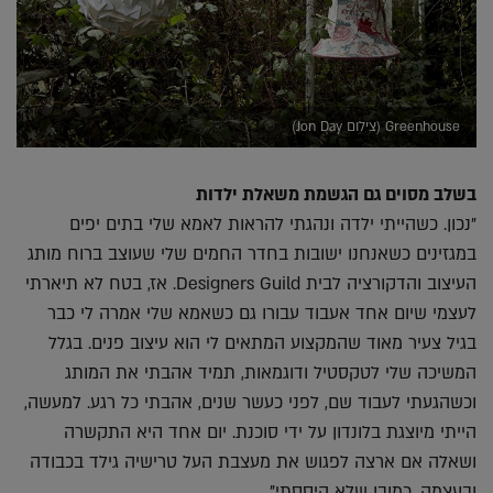
Greenhouse (צילום Jon Day)
בשלב מסוים גם הגשמת משאלת ילדות
"נכון. כשהייתי ילדה ונהגתי להראות לאמא שלי בתים יפים
במגזינים כשאנחנו ישובות בחדר החמים שלי שעוצב ברוח מותג
העיצוב והדקורציה לבית Designers Guild. אז, בטח לא תיארתי
לעצמי שיום אחד אעבוד עבורו גם כשאמא שלי אמרה לי כבר
בגיל צעיר מאוד שהמקצוע המתאים לי הוא עיצוב פנים. בגלל
המשיכה שלי לטקסטיל ודוגמאות, תמיד אהבתי את המותג
וכשהגעתי לעבוד שם, לפני כעשר שנים, אהבתי כל רגע. למעשה,
הייתי מיוצגת בלונדון על ידי סוכנת. יום אחד היא התקשרה
ושאלה אם ארצה לפגוש את מעצבת העל טרישיה גילד בכבודה
ובעצמה. כמובן שלא היססתי".