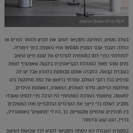
JDLM (צילום Fabrice Besse)
בשלב מסוים, החליטה פסקיאר לעזוב את לונדון ולחזור לפריס אז
החלה לעבוד עבור המגזין WGSN אליו נחשפה בימי לימודיה.
"התחלתי כפרי-לנס כמומחית לטרנדים של סגנון חיים ועיצוב
פנים ומהר מאוד המנהלת הקריאטיבית ביקשה שאצטרף לצוות
כעובדת קבועה. החברה אמנם מבוססת בלונדון אבל יש לה
סניפים בכל רחבי העולם. עמדתי בראשן של כמה מחלקות בהן
מחלקות הריהוט, סידור השולחן, התאורה, האומנות והילדים.
למעשה, שימשתי כעורכת כשתחתיי היו הרבה פרי-לנסים שעבדו
מסביב לעולם כדי לייצר את הטרנדים הגלוקליים (אלו המשלבים
בין תהליכים עולמיים ומקומיים). כך, היו לי "מחושים" באוסטרליה,
ברזיל, הונג קונג וכדומה".
במסגרת העבודה הזו ניסתה פסקיאר להגיע לכל שבועות העיצוב