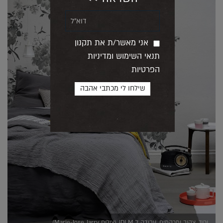
אני מאשר/ת את תקנון
תנאי השימוש ומדיניות
הפרטיות
ורוד, צהוב ומרקמים, עבודה ל JDLM (צילום Marie-Jose Jarry)