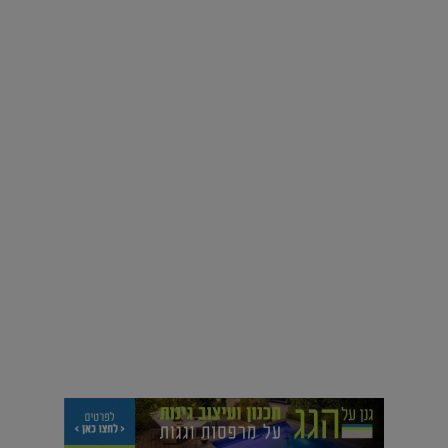
אינסטגרם
רוצים פיד ירוק יותר? 8 חשבונות אינסטגרם שמצאו אהבה
בצמחים |
15.08.2019
סביבה