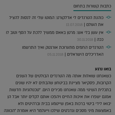
כתבות קשורות בתחום
כוהנת הטרנדים לי אדלקורט: המוטו שלי זה לנסות להציל
את העולם |
12.07.2018
אין עשן בלי אש: מרטן באאס ממשיך ללכת על הסף וטוב לו
ככה |
30.11.2018
הטרנדים החמים מתערוכת אורגטק ואיך התרשמו
האדריכלים הישראלים |
05.11.2018
בואו נרגע
כשאנחנו שואלות אותה מה הטרנדים הבולטים של השנים
הקרובות, פסקיאר מציינת בביטחון שהבתים לא יהיו שונים
בתכלית השינוי ממה שאנחנו מכירים היום. "טכנולוגיות חדשות
אמנם ישפרו את איכות החיים ויהפכו אותם לקלים יותר אבל הן
יבואו לידי ביטוי ברכות באפן שייטמע בבית וברהיטים ולא
באמצעות מיני מסכים וגדג'טים שילכו וייעלמו" היא אומרת "הכוונה