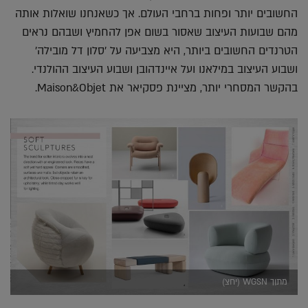
החשובים יותר ופחות ברחבי העולם. אך כשאנחנו שואלות אותה
מהם שבועות העיצוב שאסור בשום אפן להחמיץ ושבהם נראים
הטרנדים החשובים ביותר, היא מצביעה על 'סלון דל מובילה'
ושבוע העיצוב במילאנו ועל איינדהובן ושבוע העיצוב ההולנדי.
בהקשר המסחרי יותר, מציינת פסקיאר את Maison&Objet.
מתןך WGSN (יחצ)