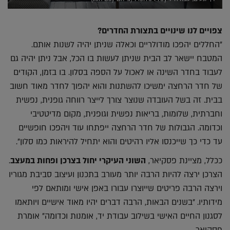
צפויים לנו שינויים בתצורת החדרים?
"החללים יהפכו מודולריים וכאלה שניתן יהיה לשנות אותם.
המטבח יישאר לב הבית שניתן לעשות בו הכל, אבל ניתן יהיה גם
לעבוד בחדר השינה או לאכול על הספה בסלון. בו בזמן, הקודים
של חדר הרחצה ימשיכו להשתנות והוא יהפוך לחדר מאוד חשוב
בבית. זה בשל העובדה שנוצר צורך לייצר רווחה גופנית, נפשית
וחברתית, שלומות, בריאות נפשית וגופנית, מקום מדיטטיבי
וכדומה. הגבולות של חדר הרחצה ייפתחו עוד ויהפכו חופשיים
עד כדי כך שייכנסו אליו רהיטים והוא יתחיל להיראות כמו סלון".
ככלל, מציינת פסקיאר,
השוני העיקרי יחול בצרכן ופחות במעצב
.
הצרכן ירצה להיות הרבה יותר מעורב בתכנון ועיצוב סביבת מגוריו
וירצה הרבה פריטים שייוצרו עבורו באפן אישי ומותאם לפי
מידותיו. "בשנים הבאות, הרבה דברים יהיו מאוד אישיים ויותאמו
לסגנון החיים האישי בשילוב עבודת יד, אומנות וכדומה" אומרת
פסקיאר.