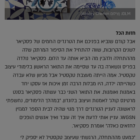
JDLM (צילום Aimery Chemin)
חזות הכל
אבל קודם שנביא בפניכם את הטרנדים החמים של פסקיאר
לשנים הקרובות, שווה להתחיל את הסיפור המרתק שלה
מההתחלה ולהבין מה הביא אותה עד הלום. פסקיאר נולדה
בפריס ונשארה בה עד שסיימה את התואר הראשון בלימודי עיצוב
טקסטיל. אמה הייתה מעצבת טקסטיל אבל מכיוון שלא עבדה
כשהייתה ילדה, היו מבלות הרבה זמן איכות אז עסקו יחד
באמנות ואומנות. את התואר השני כבר עשתה פסקיאר בסנט
מרטינס קולג' לאמנות ועיצוב בלונדון. "במהלך הלימודים, נחשפתי
לראשונה לעניין הטרנדים דרך מנוי שהיה לבית הספר למגזין
WGSN. עניין אותי לדעת איך זה עובד ואיך אנשים הופכים
לחזאים כאלה" אומרת פסקיאר.
"כמעט מההתחלה, הרגשתי שעיצוב טקסטיל לא יספיק לי