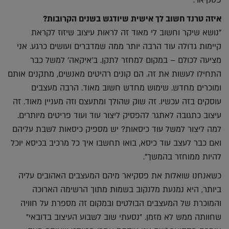
איזה טרנד חשוב לך אישית שיודגש בשנים הקרובות?
"נושא שיקר וחשוב לי מאוד זה לראות עיצוב שיזוז לקראת
קיימות גדולה עוד הרבה יותר ממה שמדברים ועושים כרגע. אני
מציעה לכולם – במקום למחזר לתקן. ב'איקאה' למשל כבר
התחילו לעשות את זה. הם קונים רהיטים מאנשים, מתקנים אותם
ומוכרים מחדש. שימוש מחדש חשוב מאוד. הרבה מעצבים
עוסקים בזה עכשיו. זה שוק שהולך ומתעצם וזה מעניין מאוד. זה
עיצוב כתגובה לאתגר להפסיק ליצור עוד ועוד פריטים מיותרים.
למה ליצור למשל עוד כיסאות? יש מספיק כיסאות לשבת עליהם
ואם כבר לעצב עוד כיסא, בואו תחשבו איך כל מרכיב בכיסא יוכל
להיות ממוחזר בהמשך".
כשאנחנו שואלות את פסקיאר מיהם המעצבים האהובים עליה
ביותר, היא נמנעת מלנקוב בשמות מתוך הרשימה הארוכה
והמוכרת של המעצבים הבולטים ובמקום זה מספרת על חוויה
שחוותה ממש לא מזמן. "נסעתי שוב לשבוע העיצוב בדובאי"