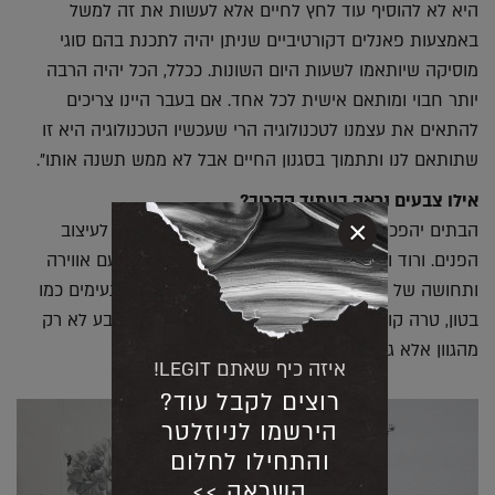
היא לא להוסיף עוד לחץ לחיים אלא לעשות את זה למשל
באמצעות פאנלים דקורטיביים שניתן יהיה לתכנת בהם סוגי
מוסיקה שיותאמו לשעות היום השונות. ככלל, הכל יהיה הרבה
יותר חבוי ומותאם אישית לכל אחד. אם בעבר היינו צריכים
להתאים את עצמנו לטכנולוגיה הרי שעכשיו הטכנולוגיה היא זו
שתותאם לנו ותתמוך בסגנון החיים אבל לא ממש תשנה אותו".
אילו צבעים נראה בעתיד הקרוב?
×
הבתים יהפכו יותר צבעוניים והרבה מאוד צבע ייכנס לעיצוב
הפנים. ורוד וצהוב ימשיכו להיות חזקים. כל זה יגיע עם אווירה
ותחושה של אומנות ובצירוף חומרים בעלי מרקמים נעימים כמו
בטון, טרה קוטה, זכוכית ממוחזרת ועץ. החמימות תנבע לא רק
מהגוון אלא גם מהחומר".
איזה כיף שאתם LEGIT!
רוצים לקבל עוד?
הירשמו לניוזלטר
והתחילו לחלום
השראה >>