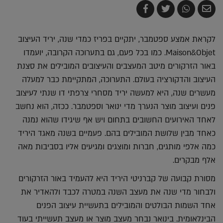
שלח
שתף
צייץ
שתף
בדואר
ב-
ב-
ב-
אלקטרוני
Whatsapp
Twitter
Facebook
לקראת אמצע ספטמבר, יתקיים בפריז כמדי שנה, יריד העיצוב
Maison&Objet. כמו בכל פעם, גם בתערוכה הקרובה, יועמדו
באור הזרקורים מיטב המעצבים והעיצובים המובילים את סצנת
העיצוב והדקורציה בעולם. התערוכה, המתקיימת כבר למעלה
מעשרים שנה, היא למעשה יריד מסחרי צרפתי דו שנתי לעיצוב
פנים ועיצוב מוצר הנערך מדי ינואר וספטמבר. ככזה, הוא נחשב
לאחד האירועים החשובים בתחום ויש אף שיגידו שהוא נמנה
כאחד מבין שלושת המובילים בהם. פעמיים בשנה מאגד היריד
כמה אלפי מותגים, חברות ומוצגים ומגיעים אליו בסביבות מאה
אלף מבקרים.
מסורת קבועה של קברניטי היריד היא להעמיד באור הזרקורים
ולבחור מדי שנה את מעצב השנה במטרה לכבד ולהאדיר את
אחד השמות הבולטים והמובילים בתעשיית עיצוב הפנים
הבינלאומית. בינואר נבחר מעצב מוצר או מעצב תעשייתי בעוד