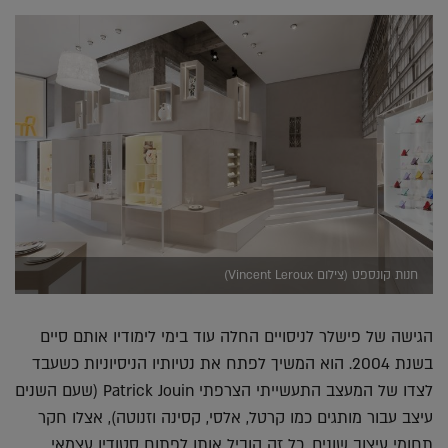
חנות קונספט (צילום Vincent Leroux)
הגישה של פישלר לניסויים החלה עוד בימי לימודיו אותם סיים
בשנת 2004. הוא המשיך לפתח את נטיותיו הניסיוניות כשעבד
לצדו של המעצב התעשייתי הצרפתי Patrick Jouin (שעם השנים
עיצב עבור מותגים כמו קרטל, אלסי, קסינה וזנוטה), אצלו חקר
תחומי עיצוב שונים. כל זה הוביל אותו לפתוח סטודיו עצמאי