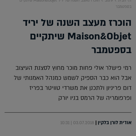
דף הבית
עיצוב
הוכרז מעצב השנה של יריד Maison&Objet שיתקיים
בספטמבר
הוכרז מעצב השנה של יריד
Maison&Objet שיתקיים
בספטמבר
רמי פישלר אולי פחות מוכר מחוץ לסצנת העיצוב
אבל הוא כבר הספיק לשמש כמנהל האמנותי של
דום פריניון ולתכנן את משרדי טוויטר בפריז
ופרפומריה של הרמס בניו יורק
אודית לורן בלקין
|
03.07.2018 | 10:31