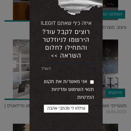
המחלקה המסחרית
איזה כיף שאתם LEGIT!
עיצוב תוצרת הארץ: אדריכל דורון עכו |
01.09.2020
רוצים לקבל עוד?
הירשמו לניוזלטר
והתחילו לחלום
השראה >>
אני מאשר/ת את תקנון
תנאי השימוש ומדיניות
פרויקטים
הפרטיות
תעשייתי ואורבני אבל מרגיש כמו בית – סטודיו לאימון ופילאטיס |
16.04.2020