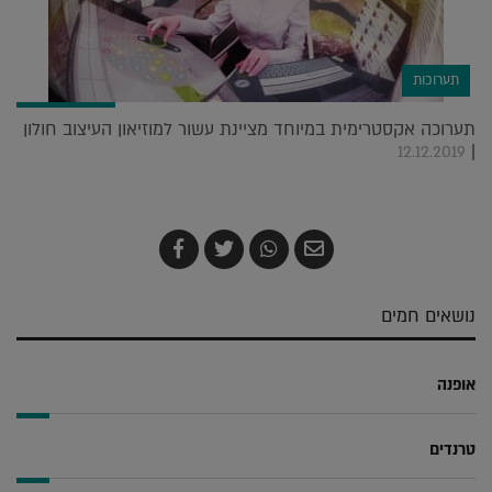
תערוכות
תערוכה אקסטרימית במיוחד מציינת עשור למוזיאון העיצוב חולון
|
12.12.2019
שלח
שתף
צייץ
שתף
בדואר
ב-
ב-
ב-
אלקטרוני
Whatsapp
Twitter
Facebook
נושאים חמים
אופנה
טרנדים