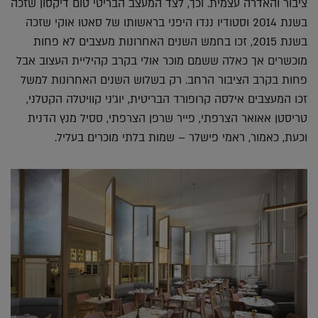
ציבור והאדרה עצמית. וכך, לצד המעצב הבריטי טום דיקסון שזכה
בשנת 2014 וסטודיו ננדו היפני בראשותו של סאטו אוקי שזכה
בשנת 2015, זכו בחמש השנים האחרונות מעצבים לא פחות
מוכשרים אך כאלה ששמם מוכר אולי בקרב קהיליית העצוב אבל
פחות בקרב הציבור הרחב. רק בשלוש השנים האחרונות למשל
זכו המעצבים אילסה קרופורד הבריטית, יוג'ני קוויטלה הקטלני,
טריסטן אאואר הצרפתי, פייר שרפן הצרפתי, ססיל מנץ הדנית
וכעת, כאמור, ראמי פישלר – שמות בלתי מוכרים בעליל.