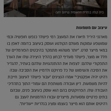
בית קפה בגלריה הלאומית (צילום יחצ)
עיצוב עם משמעות
מארגני היריד תיארו את המעצב רמי פישלר כנפש חופשיה וכמי
שמושפע עמוקות מעולם הקולנוע ועוסק בעיצוב בדומה לאפן בו
במאי מייצר סרט. "יותר משהוא מתמקד בהיבטים הפורמליים של
חלל או מוצר, פישלר מעדיף לבחון בהליך היצירה שלו את הערך
התפקודי שלהם: לצפות את ההתנהגויות שלהם בעתיד, להגדיר
את הסיבה והשימוש של כל פרויקט ולדמיין את הסביבה שבה
רהיט יהיה אפקטיבי" אמרו הנציגים "עבור פישלר לעיצוב חייבת
להיות משמעות. דיון ועבודה משותפת הם עמודי התוך בתהליכי
העבודה שלו. הפרויקטים בהם הוא עוסק בעיצוב פנים, שבהם
בתים פרטיים ומסעדות, מייצרים עבורו הזדמנויות לעצב גם
רהיטים אותם הוא מייצר בעצמו ומציג בגלריות ייעודיות".