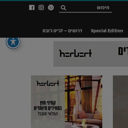
לעמוד
לעמוד
לעמוד
חפש
ה-
ה-
ה-
Facebook
Instagram
Ppinterest
של
של
של
Special Edition
דרושים – לג'יט ג'ובס
מגזין
מגזין
מגזין
לג'יט
לג'יט
לג'יט
Legit
Legit
Legit
Magazine
Magazine
Magazine