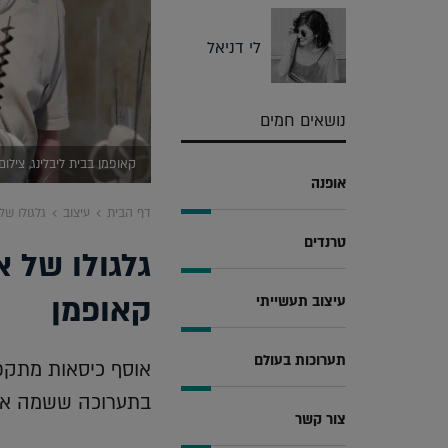
לי דניאל
נושאים חמים
קאופמן בבית ליבלינג, צילום:
אופנה
דף הבית
עיצוב
גלגולו ש
טרנדים
גלגולו של 
קאופמן
עיצוב תעשייתי
תערוכות בעולם
אוסף כיסאות מתקפ
בתערוכה ששמה את 
צור קשר