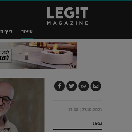
עיצוב
לייף סט
שלח
שתף
צייץ
שתף
בדואר
ב-
ב-
ב-
אלקטרוני
Whatsapp
Twitter
Facebook
27.10.2021 | 12:38
מאת