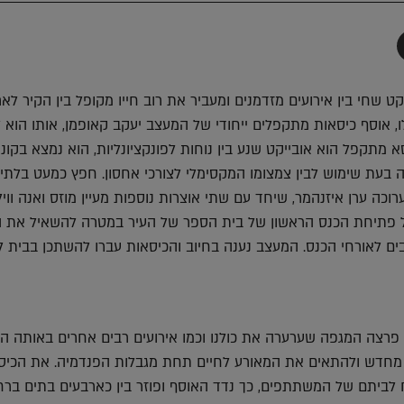
תף
-
Faceboo
T
 שחי בין אירועים מזדמנים ומעביר את רוב חייו מקופל בין הקיר לארו
ו, אוסף כיסאות מתקפלים ייחודי של המעצב יעקב קאופמן, אותו הוא 
 מתקפל הוא אובייקט שנע בין נוחות לפונקציונליות, הוא נמצא בקונ
ה בעת שימוש לבין צמצומו המקסימלי לצורכי אחסון. חפץ כמעט בלתי
וכה ערן איזנהמר, שיחד עם שתי אוצרות נוספות מעיין מוזס ואנה וויל
ל פתיחת הכנס הראשון של בית הספר של העיר במטרה להשאיל את 
 לאורחי הכנס. המעצב נענה בחיוב והכיסאות עברו להשתכן בבית ליב
 פרצה המגפה שערערה את כולנו וכמו אירועים רבים אחרים באותה ה
מחדש ולהתאים את המאורע לחיים תחת מגבלות הפנדמיה. את הכיסא
 לביתם של המשתתפים, כך נדד האוסף ופוזר בין כארבעים בתים ברח