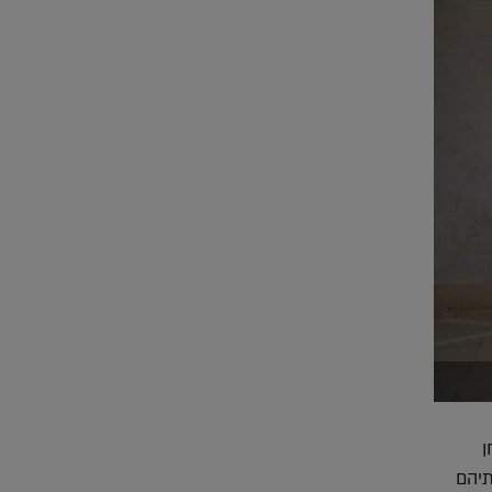
ן
תיהם