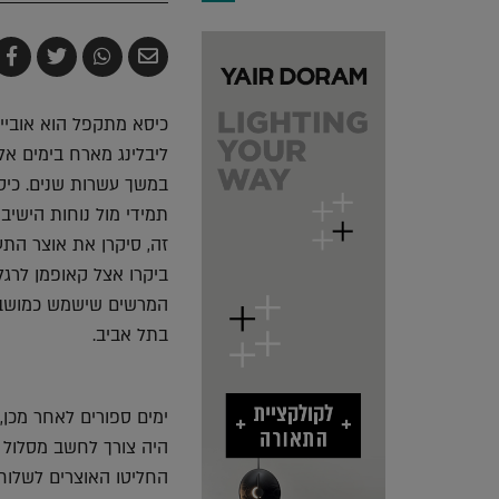
שלח
שתף
צייץ
ש
בדואר
ב-
ב-
ב
אלקטרוני
Whatsapp
witter
k
כיסא מתקפל הוא אובייקט
ליבלינג מארח בימים אל
במשך עשרות שנים. כיסא
תמידי מול נוחות הישיב
זה, סיקרן את אוצר התער
ביקרו אצל קאופמן לרג
המרשים שישמש כמושבים
בתל אביב.
ימים ספורים לאחר מכן,
היה צורך לחשב מסלול 
החליטו האוצרים לשלוח