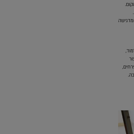
קום.
ומדגישה
וד,
ור
רחים,
ה.