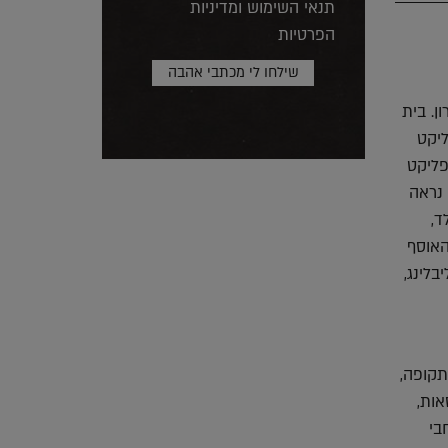
תנאי השימוש ומדיניות
הפרטיות
ן. בית
ליקט
פליקט
 נראה
ד,
האוסף
לינג,
תקופה,
ות,
בי